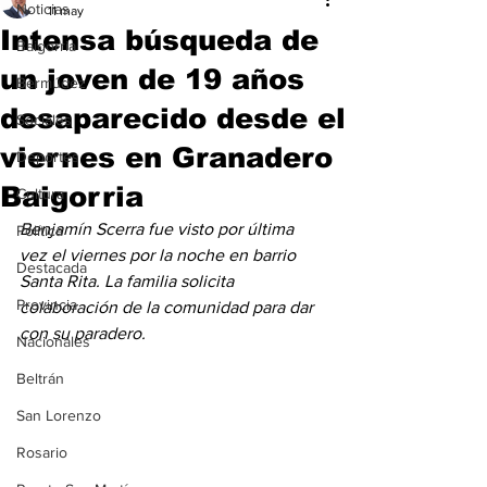
Noticias
11 may
Intensa búsqueda de
Baigorria
un joven de 19 años
Bermúdez
desaparecido desde el
Sociales
viernes en Granadero
Deportes
Baigorria
Cultura
Benjamín Scerra fue visto por última 
Política
vez el viernes por la noche en barrio 
Destacada
Santa Rita. La familia solicita 
Provincia
colaboración de la comunidad para dar 
con su paradero. 
Nacionales
Beltrán
San Lorenzo
Rosario