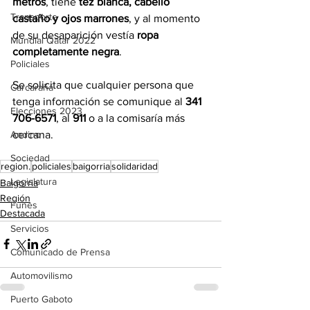
metros
, tiene 
tez blanca, cabello 
Transporte
castaño y ojos marrones
, y al momento 
de su desaparición vestía 
ropa 
Mundial Qatar 2022
completamente negra
.
Policiales
Se solicita que cualquier persona que 
Carcarañá
tenga información se comunique al 
341 
Elecciones 2023
706-6571
, al 
911
 o a la comisaría más 
cercana.
Andino
Sociedad
region.
policiales
baigorria
solidaridad
Legislatura
Baigorria
Región
Funes
Destacada
Servicios
Comunicado de Prensa
Automovilismo
Puerto Gaboto