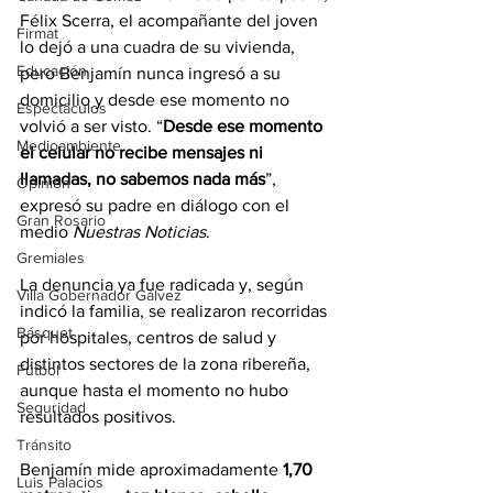
Félix Scerra, el acompañante del joven 
Firmat
lo dejó a una cuadra de su vivienda, 
Educación
pero Benjamín nunca ingresó a su 
domicilio y desde ese momento no 
Espectáculos
volvió a ser visto. “
Desde ese momento 
Medioambiente
el celular no recibe mensajes ni 
llamadas, no sabemos nada más
”, 
Opinión
expresó su padre en diálogo con el 
Gran Rosario
medio 
Nuestras Noticias
.
Gremiales
La denuncia ya fue radicada y, según 
Villa Gobernador Gálvez
indicó la familia, se realizaron recorridas 
Básquet
por hospitales, centros de salud y 
distintos sectores de la zona ribereña, 
Fútbol
aunque hasta el momento no hubo 
Seguridad
resultados positivos.
Tránsito
Benjamín mide aproximadamente 
1,70 
Luis Palacios