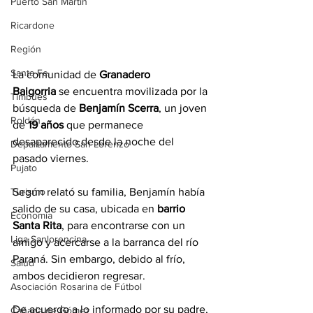
Puerto San Martín
Ricardone
Región
Santa Fe
La comunidad de 
Granadero 
Baigorria
 se encuentra movilizada por la 
Timbúes
búsqueda de 
Benjamín Scerra
, un joven 
Roldán
de 
19 años
 que permanece 
desaparecido desde la noche del 
Departamento San Lorenzo
pasado viernes.
Pujato
Según relató su familia, Benjamín había 
Turismo
salido de su casa, ubicada en 
barrio 
Economía
Santa Rita
, para encontrarse con un 
Liga Sanlorencina
amigo y acercarse a la barranca del río 
Paraná. Sin embargo, debido al frío, 
Salud
ambos decidieron regresar.
Asociación Rosarina de Fútbol
De acuerdo a lo informado por su padre, 
Cañada de Gómez