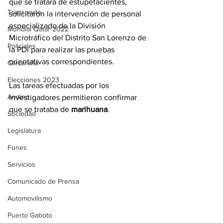
que se tratara de estupefacientes, 
Transporte
solicitaron la intervención de personal 
especializado de la División 
Mundial Qatar 2022
Microtráfico del Distrito San Lorenzo de 
Policiales
la PDI para realizar las pruebas 
orientativas correspondientes.
Carcarañá
Elecciones 2023
Las tareas efectuadas por los 
Andino
investigadores permitieron confirmar 
que se trataba de 
marihuana
.
Sociedad
Legislatura
Funes
Servicios
Comunicado de Prensa
Automovilismo
Puerto Gaboto