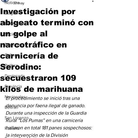
Noticias
17 may
Investigación por
Baigorria
abigeato terminó con
Bermúdez
un golpe al
Sociales
narcotráfico en
Deportes
carnicería de
Cultura
Serodino:
Política
secuestraron 109
Destacada
Provincia
kilos de marihuana
Nacionales
El procedimiento se inició tras una 
denuncia por faena ilegal de ganado. 
Beltrán
Durante una inspección de la Guardia 
San Lorenzo
Rural “Los Pumas” en una carnicería 
hallaron en total 181 panes sospechosos: 
Rosario
la intervención de la División 