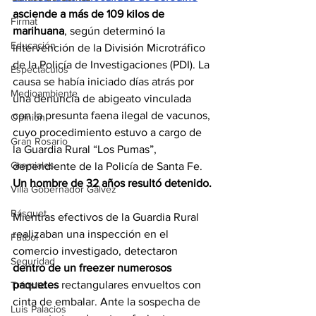
asciende a más de 109 kilos de 
Firmat
marihuana
, según determinó la 
Educación
intervención de la División Microtráfico 
de la Policía de Investigaciones (PDI). La 
Espectáculos
causa se había iniciado días atrás por 
Medioambiente
una denuncia de abigeato vinculada 
con la presunta faena ilegal de vacunos, 
Opinión
cuyo procedimiento estuvo a cargo de 
Gran Rosario
la Guardia Rural “Los Pumas”, 
Gremiales
dependiente de la Policía de Santa Fe. 
Un hombre de 32 años resultó detenido.
Villa Gobernador Gálvez
Básquet
Mientras efectivos de la Guardia Rural 
realizaban una inspección en el 
Fútbol
comercio investigado, detectaron 
Seguridad
dentro de un freezer numerosos 
paquetes 
rectangulares envueltos con 
Tránsito
cinta de embalar. Ante la sospecha de 
Luis Palacios