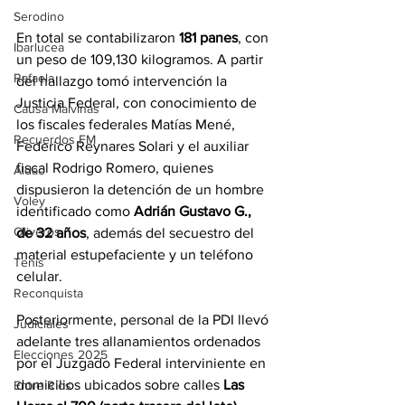
Serodino
En total se contabilizaron 
181 panes
, con 
Ibarlucea
un peso de 109,130 kilogramos. A partir 
Rafaela
del hallazgo tomó intervención la 
Justicia Federal, con conocimiento de 
Causa Malvinas
los fiscales federales Matías Mené, 
Recuerdos FM
Federico Reynares Solari y el auxiliar 
fiscal Rodrigo Romero, quienes 
Aldao
dispusieron la detención de un hombre 
Voley
identificado como
 Adrián Gustavo G., 
Oliveros
de 32 años
, además del secuestro del 
material estupefaciente y un teléfono 
Tenis
celular.
Reconquista
Posteriormente, personal de la PDI llevó 
Judiciales
adelante tres allanamientos ordenados 
Elecciones 2025
por el Juzgado Federal interviniente en 
domicilios ubicados sobre calles 
Las 
Entre Ríos