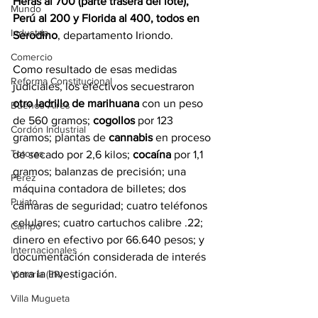
Heras al 700 (parte trasera del lote), 
Mundo
Perú al 200 y Florida al 400, todos en 
Industria
Serodino
, departamento Iriondo.
Comercio
Como resultado de esas medidas 
Reforma Constitucional
judiciales, los efectivos secuestraron 
otro ladrillo de marihuana
 con un peso 
Buenos Aires
de 560 gramos; 
cogollos 
por 123 
Cordón Industrial
gramos; plantas de 
cannabis 
en proceso 
Totoras
de secado por 2,6 kilos; 
cocaína 
por 1,1 
gramos; balanzas de precisión; una 
Pérez
máquina contadora de billetes; dos 
Pujato
cámaras de seguridad; cuatro teléfonos 
celulares; cuatro cartuchos calibre .22; 
Campo
dinero en efectivo por 66.640 pesos; y 
Internacionales
documentación considerada de interés 
para la investigación.
Victoria (ER)
Villa Mugueta