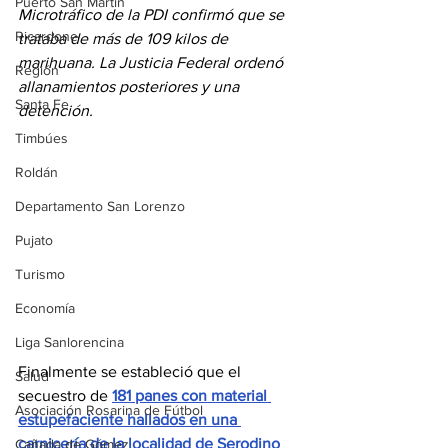
Puerto San Martín
Microtráfico de la PDI confirmó que se 
Ricardone
trataba de más de 109 kilos de 
marihuana. La Justicia Federal ordenó 
Región
allanamientos posteriores y una 
Santa Fe
detención.
Timbúes
Roldán
Departamento San Lorenzo
Pujato
Turismo
Economía
Liga Sanlorencina
Finalmente se estableció que el 
Salud
secuestro de 
181 panes con material 
Asociación Rosarina de Fútbol
estupefaciente hallados en una 
carnicería de la localidad de Serodino
Cañada de Gómez