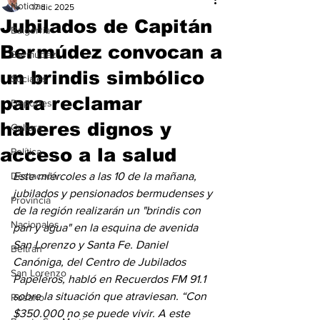
Noticias
17 dic 2025
Jubilados de Capitán
Baigorria
Bermúdez convocan a
Bermúdez
un brindis simbólico
Sociales
para reclamar
Deportes
haberes dignos y
Cultura
acceso a la salud
Política
Destacada
Este miércoles a las 10 de la mañana, 
jubilados y pensionados bermudenses y 
Provincia
de la región realizarán un "brindis con 
Nacionales
pan y agua" en la esquina de avenida 
San Lorenzo y Santa Fe. Daniel 
Beltrán
Canóniga, del Centro de Jubilados 
San Lorenzo
Papeleros, habló en Recuerdos FM 91.1 
sobre la situación que atraviesan. “Con 
Rosario
$350.000 no se puede vivir. A este 