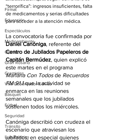
“terrorífica”: ingresos insuficientes, falta 
Firmat
de medicamentos y serias dificultades 
Educación
para acceder a la atención médica.
Espectáculos
La convocatoria fue confirmada por 
Medioambiente
Daniel Canóniga
, referente del 
Centro de Jubilados Papeleros de 
Opinión
Capitán Bermúdez
, quien explicó 
Gran Rosario
este martes en el programa 
Gremiales
Mañana Con Todos 
de 
Recuerdos 
FM 91.1 
que la actividad se 
Villa Gobernador Gálvez
enmarca en las reuniones 
Básquet
semanales que los jubilados 
Fútbol
sostienen todos los miércoles.
Seguridad
Canóniga describió con crudeza el 
Tránsito
escenario que atraviesan los 
Luis Palacios
jubilados, en especial quienes 