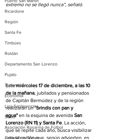
Puerto San Martín
extremo no se llegó nunca”, señaló.
Ricardone
Región
Santa Fe
Timbúes
Roldán
Departamento San Lorenzo
Pujato
Turismo
Este 
miércoles 17 de diciembre, a las 10 
de la mañana
, jubilados y pensionados 
Economía
de Capitán Bermúdez y de la región 
Liga Sanlorencina
realizarán un "
brindis con pan y 
agua"
 en la esquina de avenida 
San 
Salud
Lorenzo (RN 11) y Santa Fe
. La acción, 
Asociación Rosarina de Fútbol
que se repite cada año, busca visibilizar 
una situación que, según advierten, es 
Cañada de Gómez