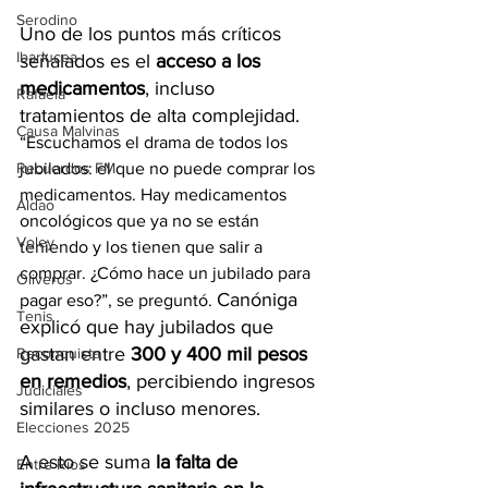
Serodino
Uno de los puntos más críticos 
Ibarlucea
señalados es el 
acceso a los 
medicamentos
, incluso 
Rafaela
tratamientos de alta complejidad. 
Causa Malvinas
“Escuchamos el drama de todos los 
Recuerdos FM
jubilados: el que no puede comprar los 
medicamentos. Hay medicamentos 
Aldao
oncológicos que ya no se están 
Voley
teniendo y los tienen que salir a 
comprar. ¿Cómo hace un jubilado para 
Oliveros
Canóniga 
pagar eso?”, se preguntó. 
Tenis
explicó que hay jubilados que 
gastan entre 
300 y 400 mil pesos 
Reconquista
en remedios
, percibiendo ingresos 
Judiciales
similares o incluso menores.
Elecciones 2025
A esto se suma
 la falta de 
Entre Ríos