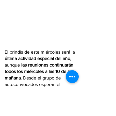
El brindis de este miércoles será la 
última actividad especial del año
, 
aunque 
las reuniones continuarán 
todos los miércoles a las 10 de la 
mañana
. Desde el grupo de 
autoconvocados esperan el 
acompañamiento de la comunidad. 
“Ojalá que vengan. Estamos viviendo 
un momento muy feo, pero esperemos 
que nos acompañen para que algún día 
esto cambie y que ustedes, que son 