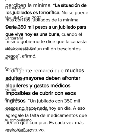
perciben la mínima. 
“
La situación de 
Transporte
los jubilados es terrorífica
. No se puede 
Mundial Qatar 2022
más con los jubilados de la mínima. 
Darle 350 mil pesos a un jubilado para 
Policiales
que viva hoy es una burla
, cuando el 
Carcarañá
mismo gobierno te dice que la canasta 
Elecciones 2023
básica está en un millón trescientos 
pesos”, afirmó.
Andino
Sociedad
El dirigente remarcó que 
muchos 
adultos mayores deben afrontar 
Legislatura
alquileres y gastos médicos 
Funes
imposibles de cubrir con esos 
Servicios
ingresos
. 
“Un jubilado con 350 mil 
pesos no hace nada hoy en día. A eso 
Comunicado de Prensa
agregale la falta de medicamentos que 
Automovilismo
tienen que comprar. Es cada vez más 
invivible”, sostuvo.
Puerto Gaboto