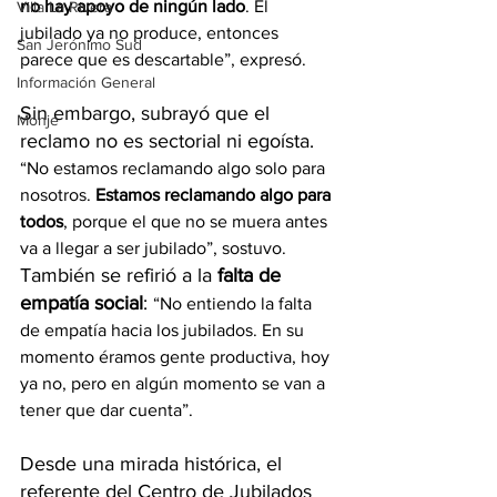
no hay apoyo de ningún lado
. El 
Villa La Rivera
jubilado ya no produce, entonces 
San Jerónimo Sud
parece que es descartable”, expresó.
Información General
Sin embargo, subrayó que el 
Monje
reclamo no es sectorial ni egoísta. 
“No estamos reclamando algo solo para 
nosotros. 
Estamos reclamando algo para 
todos
, porque el que no se muera antes 
va a llegar a ser jubilado”, sostuvo. 
También se refirió a la 
falta de 
empatía social
: 
“No entiendo la falta 
de empatía hacia los jubilados. En su 
momento éramos gente productiva, hoy 
ya no, pero en algún momento se van a 
tener que dar cuenta”.
Desde una mirada histórica, el 
referente del Centro de Jubilados 