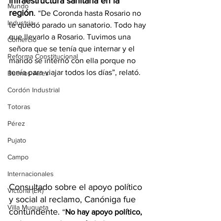
infraestructura sanitaria en la 
Mundo
región
. 
“De Coronda hasta Rosario no 
Industria
te quedó parado un sanatorio. Todo hay 
que llevarlo a Rosario. Tuvimos una 
Comercio
señora que se tenía que internar y el 
Reforma Constitucional
marido se internó con ella porque no 
tenía para viajar todos los días”, relató.
Buenos Aires
Cordón Industrial
Totoras
Pérez
Pujato
Campo
Internacionales
Consultado sobre el apoyo político 
Victoria (ER)
y social al reclamo, Canóniga fue 
Villa Mugueta
contundente. 
“
No hay apoyo político, 