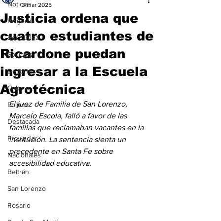
Noticias
3 mar 2025
Justicia ordena que
Baigorria
cuatro estudiantes de
Bermúdez
Ricardone puedan
Sociales
ingresar a la Escuela
Deportes
Agrotécnica
Cultura
El juez de Familia de San Lorenzo, 
Política
Marcelo Escola, falló a favor de las 
Destacada
familias que reclamaban vacantes en la 
Provincia
institución. La sentencia sienta un 
precedente en Santa Fe sobre 
Nacionales
accesibilidad educativa.
Beltrán
San Lorenzo
Rosario