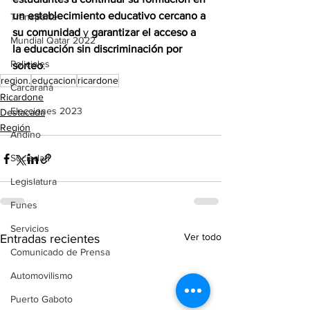
un establecimiento educativo cercano a 
Transporte
su comunidad
 y 
garantizar el acceso a 
Mundial Qatar 2022
la educación sin discriminación por 
Policiales
sorteo
.
region.
educacion
ricardone
Carcarañá
Ricardone
Elecciones 2023
Destacada
Región
Andino
Sociedad
Legislatura
Funes
Servicios
Ver todo
Entradas recientes
Comunicado de Prensa
Automovilismo
Puerto Gaboto