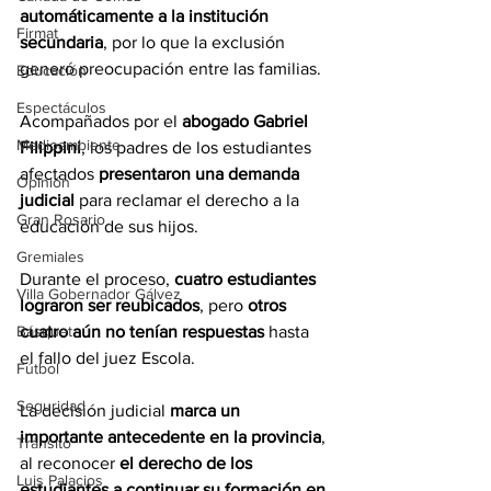
automáticamente a la institución 
Firmat
secundaria
, por lo que la exclusión 
generó preocupación entre las familias.
Educación
Espectáculos
Acompañados por el 
abogado Gabriel 
Medioambiente
Filippini
, los padres de los estudiantes 
afectados 
presentaron una demanda 
Opinión
judicial
 para reclamar el derecho a la 
Gran Rosario
educación de sus hijos. 
Gremiales
Durante el proceso, 
cuatro estudiantes 
Villa Gobernador Gálvez
lograron ser reubicados
, pero 
otros 
Básquet
cuatro aún no tenían respuestas
 hasta 
el fallo del juez Escola.
Fútbol
Seguridad
La decisión judicial 
marca un 
importante antecedente en la provincia
, 
Tránsito
al reconocer 
el derecho de los 
Luis Palacios
estudiantes a continuar su formación en 