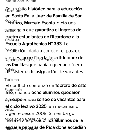
Puerto San Martín
En un fallo 
histórico para la educación 
Ricardone
en Santa Fe
, el 
juez de Familia de San 
Región
Lorenzo, Marcelo Escola
, dictó una 
sentencia que 
garantiza el ingreso de 
Santa Fe
cuatro estudiantes de Ricardone a la 
Timbúes
Escuela Agrotécnica N° 383
. La 
Roldán
resolución, dada a conocer el pasado 
viernes, 
pone fin a la incertidumbre de 
Departamento San Lorenzo
las familias
 que habían quedado fuera 
Pujato
del sistema de asignación de vacantes.
Turismo
El conflicto comenzó en 
febrero de este 
Economía
año
, cuando 
ocho alumnos quedaron 
Liga Sanlorencina
sin cupo
 tras el 
sorteo de vacantes para 
el ciclo lectivo 2025
, un mecanismo 
Salud
vigente desde 2009. Sin embargo, 
Asociación Rosarina de Fútbol
hasta el año pasado, 
los alumnos de la 
escuela primaria de Ricardone accedían 
Cañada de Gómez