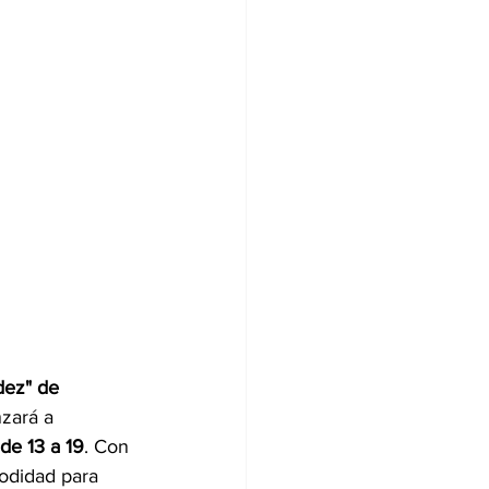
dez" de 
zará a 
de 13 a 19
. Con 
odidad para 