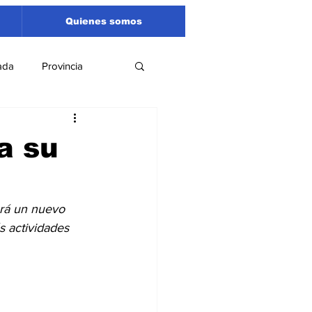
Quienes somos
ada
Provincia
Región
Santa Fe
a su
Liga Sanlorencina
ará un nuevo 
s actividades 
spectáculos