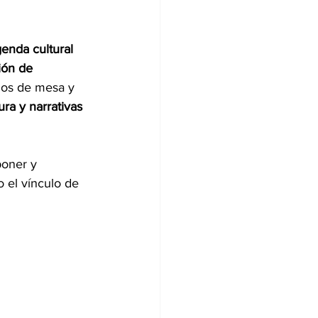
enda cultural 
ión de 
gos de mesa y 
ura y narrativas 
poner y 
o el vínculo de 