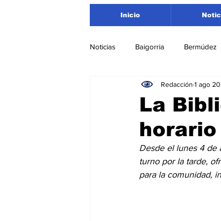
Inicio
Notic
Noticias
Baigorria
Bermúdez
Redacción
1 ago 2
Nacionales
Beltrán
San
La Bibl
horario
Timbúes
Roldán
Depar
Desde el lunes 4 de 
turno por la tarde, o
Salud
Asociación Rosarina d
para la comunidad, i
Medioambiente