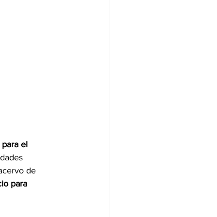
para el 
idades 
 acervo de 
cio para 