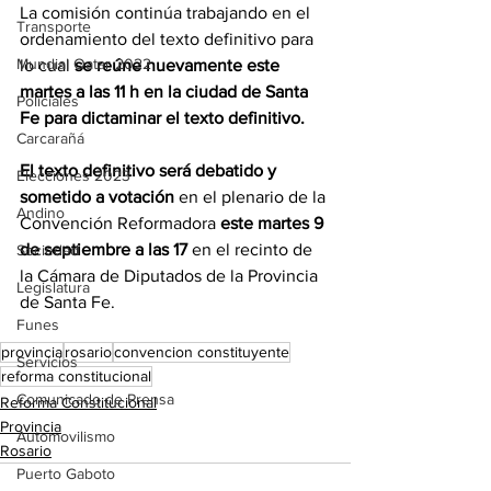
La comisión continúa trabajando en el 
Transporte
ordenamiento del texto definitivo para 
Mundial Qatar 2022
lo cual 
se reúne nuevamente este 
martes a las 11 h en la ciudad de Santa 
Policiales
Fe para dictaminar el texto definitivo.
Carcarañá
El texto definitivo será debatido y 
Elecciones 2023
sometido a votación
 en el plenario de la 
Andino
Convención Reformadora 
este martes 9 
de septiembre a las 17 
en el recinto de 
Sociedad
la Cámara de Diputados de la Provincia 
Legislatura
de Santa Fe.
Funes
provincia
rosario
convencion constituyente
Servicios
reforma constitucional
Comunicado de Prensa
Reforma Constitucional
Provincia
Automovilismo
Rosario
Puerto Gaboto