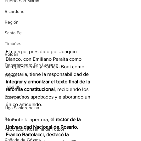
Puerto San Martín
Ricardone
Región
Santa Fe
Timbúes
El cuerpo, presidido por Joaquín 
Roldán
Blanco, con Emiliano Peralta como 
Departamento San Lorenzo
vicepresidente y Patricia Boni como 
secretaria, tiene la responsabilidad de 
Pujato
integrar y armonizar el texto final de la 
Turismo
reforma constitucional
, recibiendo los 
despachos aprobados y elaborando un 
Economía
único articulado.
Liga Sanlorencina
Salud
Durante la apertura, 
el rector de la 
Universidad Nacional de Rosario, 
Asociación Rosarina de Fútbol
Franco Bartolacci,
destacó la 
Cañada de Gómez