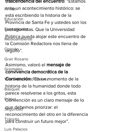
trascendencia del encuentro
: “Estamos 
ante un acontecimiento histórico: se 
Firmat
está escribiendo la historia de la 
Educación
Provincia de Santa Fe y ustedes son los 
Espectáculos
protagonistas. Que la Universidad 
Pública pueda alojar este encuentro de 
Medioambiente
la Comisión Redactora nos llena de 
Opinión
orgullo”. 
Gran Rosario
Asimismo, valoró el 
mensaje de 
Gremiales
convivencia democrática de la 
Convención
: “En un momento de la 
Villa Gobernador Gálvez
historia de la humanidad donde todo 
Básquet
parece resolverse a los gritos, esta 
Fútbol
Convención es un claro mensaje de lo 
que debemos priorizar: el 
Seguridad
reconocimiento del otro en la diferencia 
Tránsito
para construir un futuro mejor”.
Luis Palacios