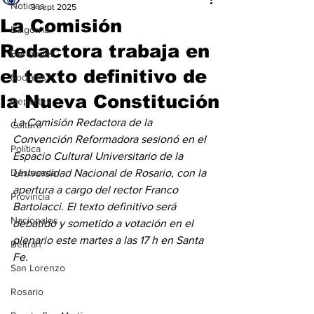
Noticias
9 sept 2025
La Comisión
Baigorria
Redactora trabaja en
Bermúdez
el texto definitivo de
Sociales
la Nueva Constitución
Deportes
La Comisión Redactora de la 
Cultura
Convención Reformadora sesionó en el 
Política
Espacio Cultural Universitario de la 
Destacada
Universidad Nacional de Rosario, con la 
apertura a cargo del rector Franco 
Provincia
Bartolacci. El texto definitivo será 
Nacionales
debatido y sometido a votación en el 
plenario este martes a las 17 h en Santa 
Beltrán
Fe.
San Lorenzo
Rosario