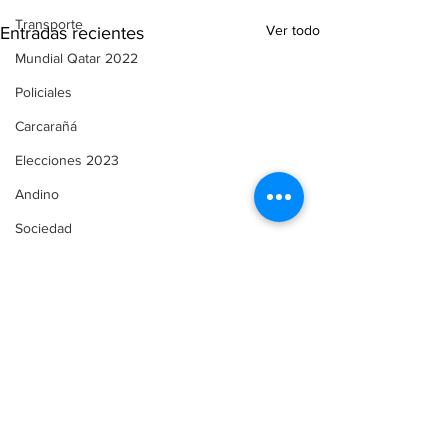
Transporte
Ver todo
Entradas recientes
Mundial Qatar 2022
Policiales
Carcarañá
Elecciones 2023
Andino
Sociedad
Legislatura
Funes
Servicios
Comunicado de Prensa
Automovilismo
Puerto Gaboto
Comentarios