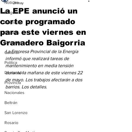
Noticias
21 may
La EPE anunció un
Baigorria
corte programado
Bermúdez
para este viernes en
Sociales
Granadero Baigorria
Deportes
La Empresa Provincial de la Energía 
Cultura
informó que realizará tareas de 
Política
mantenimiento en media tensión 
Destacada
durante la mañana de este viernes 22 
de mayo. Los trabajos afectarán a dos 
Provincia
barrios. Los detalles.
Nacionales
Beltrán
San Lorenzo
Rosario