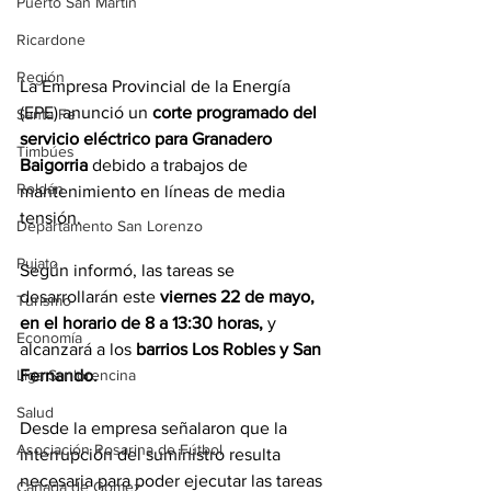
Puerto San Martín
Ricardone
Región
La Empresa Provincial de la Energía 
(EPE) anunció un 
corte programado del 
Santa Fe
servicio eléctrico para Granadero 
Timbúes
Baigorria 
debido a trabajos de 
Roldán
mantenimiento en líneas de media 
tensión.
Departamento San Lorenzo
Pujato
Según informó, las tareas se 
desarrollarán este 
viernes 22 de mayo, 
Turismo
en el horario de 8 a 13:30 horas,
 y 
Economía
alcanzará a los
 barrios Los Robles y San 
Fernando.
Liga Sanlorencina
Salud
Desde la empresa señalaron que la 
Asociación Rosarina de Fútbol
interrupción del suministro resulta 
necesaria para poder ejecutar las tareas 
Cañada de Gómez