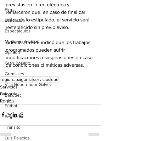
previstas en la red eléctrica y 
Firmat
remarcaron que, en caso de finalizar 
antes de lo estipulado, el servicio será 
Educación
restablecido sin previo aviso.
Espectáculos
Medioambiente
Además, la EPE indicó que los trabajos 
programados pueden sufrir 
Opinión
modificaciones o suspensiones en caso 
Gran Rosario
de condiciones climáticas adversas.
Gremiales
region..
baigorria
servicios
epe
Villa Gobernador Gálvez
Servicios
Baigorria
Básquet
Región
Fútbol
Seguridad
Tránsito
Luis Palacios