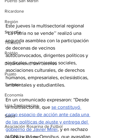
Puerto San Martín
Ricardone
Región
Este jueves la multisectorial regional 
Santa Fe
‘’La Patria no se vende’’ realizó una 
segunda asamblea con la participación 
Timbúes
de decenas de vecinos 
Roldán
autoconvocados, dirigentes políticos y 
sindicales, movimientos sociales, 
Departamento San Lorenzo
asociaciones culturales, de derechos 
Pujato
humanos, empresariales, eclesiásticas, 
Turismo
ambientales y estudiantiles.
Economía
En un comunicado expresaron: “Desde 
Liga Sanlorencina
la multisectorial, que 
se constituyó 
como espacio de acción ante cada una 
Salud
de las políticas de ajuste y entrega del 
Asociación Rosarina de Fútbol
gobierno de Javier Milei
, y en rechazo 
al DNU y la Ley Omnibus, que avasallan 
Cañada de Gómez