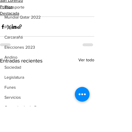
San Lorenzo
Política
Transporte
Destacada
Mundial Qatar 2022
Policiales
Carcarañá
Elecciones 2023
Andino
Ver todo
Entradas recientes
Sociedad
Legislatura
Funes
Servicios
Comunicado de Prensa
Automovilismo
Puerto Gaboto