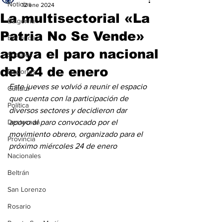
Noticias
12 ene 2024
La multisectorial «La
Baigorria
Patria No Se Vende»
Bermúdez
apoya el paro nacional
Sociales
del 24 de enero
Deportes
Este jueves se volvió a reunir el espacio 
Cultura
que cuenta con la participación de 
Política
diversos sectores y decidieron dar 
Destacada
apoyo al paro convocado por el 
movimiento obrero, organizado para el 
Provincia
próximo miércoles 24 de enero
Nacionales
Beltrán
San Lorenzo
Rosario