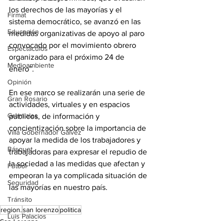
los derechos de las mayorías y el 
Firmat
sistema democrático, se avanzó en las 
Educación
medidas organizativas de apoyo al paro 
convocado por el movimiento obrero 
Espectáculos
organizado para el próximo 24 de 
Medioambiente
enero”.
Opinión
En ese marco se realizarán una serie de 
Gran Rosario
actividades, virtuales y en espacios 
Gremiales
públicos, de información y 
concientización sobre la importancia de 
Villa Gobernador Gálvez
apoyar la medida de los trabajadores y 
Básquet
trabajadoras para expresar el repudio de 
la sociedad a las medidas que afectan y 
Fútbol
empeoran la ya complicada situación de 
Seguridad
las mayorías en nuestro país.
Tránsito
region.
san lorenzo
politica
Luis Palacios