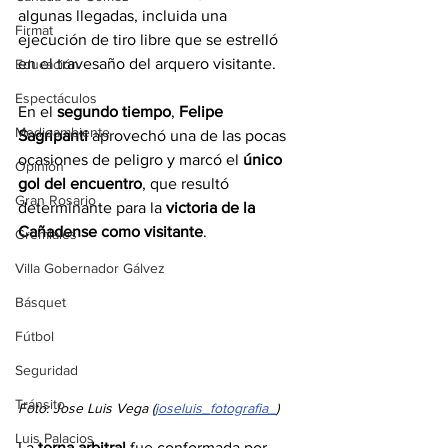
algunas llegadas, incluida una 
Firmat
ejecución de tiro libre que se estrelló 
en el travesaño del arquero visitante.
Educación
Espectáculos
En el 
segundo tiempo
, 
Felipe 
Medioambiente
Sagripanti
 aprovechó una de las pocas 
ocasiones de peligro y marcó el 
único 
Opinión
gol del encuentro
, que resultó 
Gran Rosario
determinante para la 
victoria de la 
Cañadense como visitante
.
Gremiales
Villa Gobernador Gálvez
Básquet
Fútbol
Seguridad
Tránsito
Foto: Jose Luis Vega (
joseluis_fotografia_
)
Luis Palacios
La 
terna arbitral
 fue conformada por 