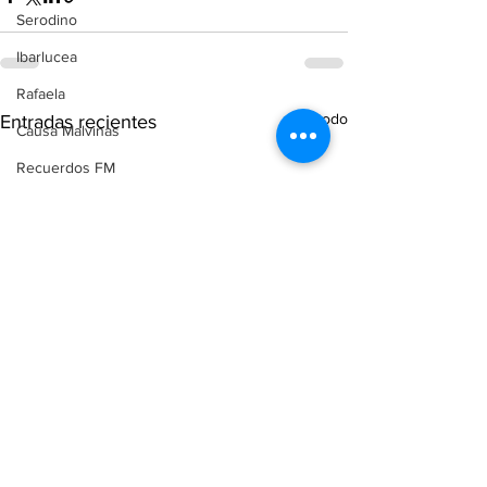
Serodino
Ibarlucea
Rafaela
Ver todo
Entradas recientes
Causa Malvinas
Recuerdos FM
Aldao
Voley
Oliveros
Tenis
Reconquista
Judiciales
Elecciones 2025
Entre Ríos