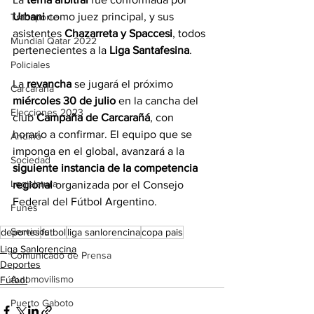
Urbani
 como juez principal, y sus 
Transporte
asistentes 
Chazarreta y Spaccesi
, todos 
Mundial Qatar 2022
pertenecientes a la 
Liga Santafesina
.
Policiales
La 
revancha
 se jugará el próximo 
Carcarañá
miércoles 30 de julio
 en la cancha del 
Elecciones 2023
club 
Campaña de Carcarañá
, con 
horario a confirmar. El equipo que se 
Andino
imponga en el global, avanzará a la 
Sociedad
siguiente instancia de la competencia 
Legislatura
regional
 organizada por el Consejo 
Federal del Fútbol Argentino.
Funes
Servicios
deportes
futbol
liga sanlorencina
copa pais
Liga Sanlorencina
Comunicado de Prensa
Deportes
Automovilismo
Fútbol
Puerto Gaboto