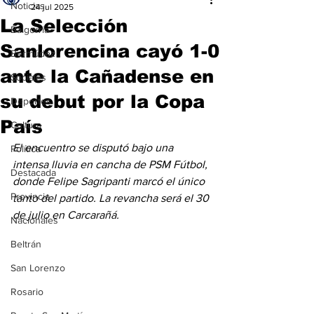
Noticias
24 jul 2025
La Selección
Baigorria
Sanlorencina cayó 1-0
Bermúdez
ante la Cañadense en
Sociales
su debut por la Copa
Deportes
País
Cultura
El encuentro se disputó bajo una 
Política
intensa lluvia en cancha de PSM Fútbol, 
Destacada
donde Felipe Sagripanti marcó el único 
Provincia
tanto del partido. La revancha será el 30 
de julio en Carcarañá.
Nacionales
Beltrán
San Lorenzo
Rosario