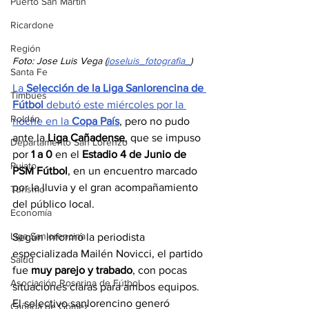
Puerto San Martín
Ricardone
Región
Foto: Jose Luis Vega (
joseluis_fotografia_
)
Santa Fe
La 
Selección de la Liga Sanlorencina de 
Timbúes
Fútbol
 debutó este miércoles por la 
Roldán
noche en la 
Copa País
, pero no pudo 
ante la 
Liga Cañadense
, que se impuso 
Departamento San Lorenzo
por 
1 a 0
 en el 
Estadio 4 de Junio de 
Pujato
PSM Fútbol
, en un encuentro marcado 
por la lluvia y el gran acompañamiento 
Turismo
del público local.
Economía
Liga Sanlorencina
Según informó la periodista 
especializada Mailén Novicci, el partido 
Salud
fue 
muy parejo y trabado
, con pocas 
Asociación Rosarina de Fútbol
situaciones claras para ambos equipos. 
El selectivo sanlorencino generó 
Cañada de Gómez