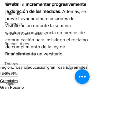
Mundo
en abril
 e 
incrementar progresivamente 
la duración de las medidas
. Además, se 
Industria
prevé llevar adelante acciones de 
Comercio
visibilización durante la semana 
siguiente, con presencia en medios de 
Reforma Constitucional
comunicación para insistir en el reclamo 
Buenos Aires
de cumplimiento de la ley de 
Cordón Industrial
financiamiento universitario.
Totoras
region..
rosario
educacion
gran rosario
gremiales
Pérez
UNR
UTN
Gremiales
Pujato
Gran Rosario
Campo
Rosario
Internacionales
Victoria (ER)
Villa Mugueta