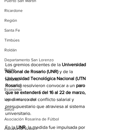
Puerto San Martín
Ricardone
Región
Santa Fe
Timbúes
Roldán
Departamento San Lorenzo
Los gremios docentes de la 
Universidad 
Pujato
Nacional de Rosario (UNR)
 y de la 
Universidad Tecnológica Nacional (UTN 
Turismo
Rosario)
 resolvieron convocar a un 
paro 
Economía
que se extenderá del 16 al 22 de marzo,
Liga Sanlorencina
en el marco del conflicto salarial y 
presupuestario que atraviesa al sistema 
Salud
universitario.
Asociación Rosarina de Fútbol
En la 
UNR
, la medida fue impulsada por 
Cañada de Gómez