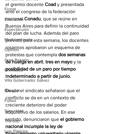
el gremio docente 
Coad 
y presentada 
Firmat
ante el congreso de la federación 
nacional 
Conadu
, que se reúne en 
Educación
Buenos Aires para definir la continuidad 
Espectáculos
del plan de lucha. Además del paro 
Medioambiente
previsto para esta semana, los docentes 
rosarinos aprobaron un esquema de 
Opinión
protestas que contempla 
dos semanas 
Gran Rosario
de huelga en abril
,
 tres en mayo
 y la 
posibilidad de un paro por tiempo 
Gremiales
indeterminado a partir de junio.
Villa Gobernador Gálvez
Básquet
Desde el sindicato señalaron que el 
conflicto se da en un contexto de 
Fútbol
creciente deterioro del poder 
Seguridad
adquisitivo de los salarios. En ese 
sentido, denunciaron que 
el gobierno 
Tránsito
nacional incumple la ley de 
Luis Palacios
financiamiento universitario vigente
, 