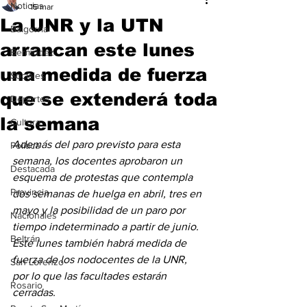
Noticias
15 mar
La UNR y la UTN
Baigorria
arrancan este lunes
Bermúdez
una medida de fuerza
Sociales
que se extenderá toda
Deportes
la semana
Cultura
Además del paro previsto para esta 
Política
semana, los docentes aprobaron un 
Destacada
esquema de protestas que contempla 
Provincia
dos semanas de huelga en abril, tres en 
mayo y la posibilidad de un paro por 
Nacionales
tiempo indeterminado a partir de junio. 
Beltrán
Este lunes también habrá medida de 
fuerza de los nodocentes de la UNR, 
San Lorenzo
por lo que las facultades estarán 
Rosario
cerradas.