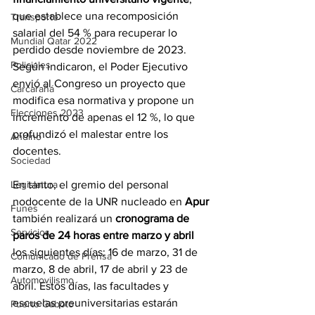
que establece una recomposición 
Transporte
salarial del 54 % para recuperar lo 
Mundial Qatar 2022
perdido desde noviembre de 2023. 
Policiales
Según indicaron, el Poder Ejecutivo 
envió al Congreso un proyecto que 
Carcarañá
modifica esa normativa y propone un 
Elecciones 2023
incremento de apenas el 12 %, lo que 
profundizó el malestar entre los 
Andino
docentes.
Sociedad
Legislatura
En tanto, el gremio del personal 
nodocente de la UNR nucleado en 
Apur 
Funes
también realizará un 
cronograma de 
Servicios
paros de 24 horas entre marzo y abril
los siguientes días: 16 de marzo, 31 de 
Comunicado de Prensa
marzo, 8 de abril, 17 de abril y 23 de 
Automovilismo
abril. Estos días, las facultades y 
escuelas preuniversitarias estarán 
Puerto Gaboto