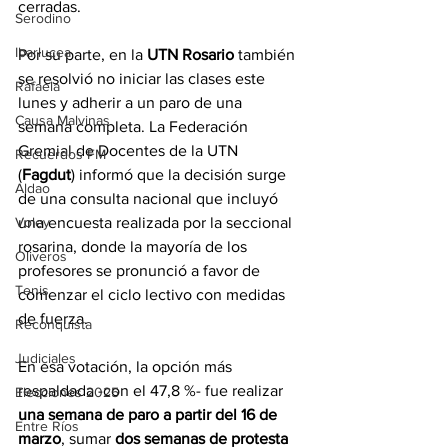
cerradas.
Serodino
Ibarlucea
Por su parte, en la 
UTN Rosario
 también 
se resolvió no iniciar las clases este 
Rafaela
lunes y adherir a un paro de una 
Causa Malvinas
semana completa. La Federación 
Gremial de Docentes de la UTN 
Recuerdos FM
(
Fagdut
) informó que la decisión surge 
Aldao
de una consulta nacional que incluyó 
Voley
una encuesta realizada por la seccional 
rosarina, donde la mayoría de los 
Oliveros
profesores se pronunció a favor de 
Tenis
comenzar el ciclo lectivo con medidas 
de fuerza.
Reconquista
Judiciales
En esa votación, la opción más 
respaldada -con el 47,8 %- fue realizar
Elecciones 2025
una semana de paro a partir del 16 de 
Entre Ríos
marzo
, sumar 
dos semanas de protesta 