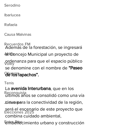
Serodino
Ibarlucea
Rafaela
Causa Malvinas
Recuerdos FM
Además de la forestación, se ingresará 
Aldao
al Concejo Municipal un proyecto de 
ordenanza para que el espacio público 
Voley
se denomine con el nombre de 
“Paseo 
Oliveros
de los lapachos”.
Tenis
La 
avenida Interurbana
, que en los 
Reconquista
últimos años se consolidó como una vía 
clave para la conectividad de la región, 
Judiciales
será el escenario de este proyecto que 
Elecciones 2025
combina cuidado ambiental, 
Entre Ríos
embellecimiento urbano y construcción 