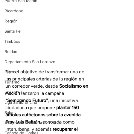
Puerto San Martín
Ricardone
Región
Santa Fe
Timbúes
Roldán
Departamento San Lorenzo
Con el objetivo de transformar una de 
Pujato
las principales arterias de la región en 
Turismo
un corredor verde, desde 
Socialismo en 
Economía
Acción
 lanzaron la campaña 
“Sembrando Futuro”
, una iniciativa 
Liga Sanlorencina
ciudadana que propone
 plantar 150 
Salud
árboles autóctonos sobre la avenida 
Fray Luis Beltrán
, conocida como 
Asociación Rosarina de Fútbol
Interurbana, y además
 recuperar el 
Cañada de Gómez