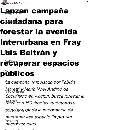
Noticias
9 dic 2025
Lanzan campaña
Baigorria
ciudadana para
Bermúdez
forestar la avenida
Sociales
Interurbana en Fray
Deportes
Luis Beltrán y
Cultura
recuperar espacios
Política
públicos
Destacada
Provincia
La campaña, impulsada por Fabián 
Maretti y María Noel Andino de 
Nacionales
Socialismo en Acción, busca forestar la 
Beltrán
traza con 150 árboles autóctonos y 
concientizar de la importancia de 
San Lorenzo
mantener ese espacio limpio, sin 
Rosario
microbasurales.