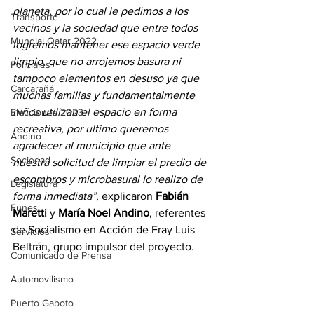
planeta, por lo cual le pedimos a los 
Transporte
vecinos y la sociedad que entre todos 
Mundial Qatar 2022
logremos mantener ese espacio verde 
limpio, que no arrojemos basura ni 
Policiales
tampoco elementos en desuso ya que 
Carcarañá
muchas familias y fundamentalmente 
niños utilizan el espacio en forma 
Elecciones 2023
recreativa, por ultimo queremos 
Andino
agradecer al municipio que ante 
Sociedad
nuestra solicitud de limpiar el predio de 
escombros y microbasural lo realizo de 
Legislatura
forma inmediata”
, explicaron 
Fabián 
Funes
Maretti
 y 
María Noel Andino
, referentes 
de Socialismo en Acción de Fray Luis 
Servicios
Beltrán, grupo impulsor del proyecto.
Comunicado de Prensa
Automovilismo
Puerto Gaboto