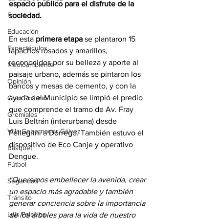
espacio publico para el disfrute de la 
Firmat
sociedad. 
Educación
En esta 
primera etapa 
se plantaron 15 
Espectáculos
lapachos rosados y amarillos, 
reconocidos por su belleza y aporte al 
Medioambiente
paisaje urbano, además se pintaron los 
Opinión
bancos y mesas de cemento, y con la 
ayuda del Municipio se limpió el predio 
Gran Rosario
que comprende el tramo de Av. Fray 
Gremiales
Luis Beltrán (interurbana) desde 
Villa Gobernador Gálvez
Pellegrini a Dorrego. También estuvo el 
dispositivo de Eco Canje y operativo 
Básquet
Dengue. 
Fútbol
“Queremos embellecer la avenida, crear 
Seguridad
un espacio más agradable y también 
Tránsito
generar conciencia sobre la importancia 
Luis Palacios
de los árboles para la vida de nuestro 