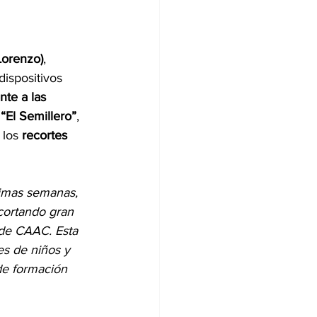
Lorenzo)
, 
ispositivos 
te a las 
 
“El Semillero”
, 
 los 
recortes 
timas semanas, 
ecortando gran 
de CAAC. Esta 
es de niños y 
de formación 