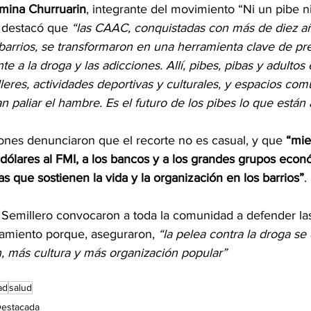
mina Churruarin
, integrante del movimiento “Ni un pibe n
 destacó que 
“las CAAC, conquistadas con más de diez añ
 barrios, se transformaron en una herramienta clave de pr
 a la droga y las adicciones. Allí, pibes, pibas y adultos
lleres, actividades deportivas y culturales, y espacios com
n paliar el hambre. Es el futuro de los pibes lo que están
ones denunciaron que el recorte no es casual, y que 
“mie
dólares al FMI, a los bancos y a los grandes grupos econ
s que sostienen la vida y la organización en los barrios”
.
 Semillero convocaron a toda la comunidad a defender la
miento porque, aseguraron, 
“la pelea contra la droga se
, más cultura y más organización popular”
ad
salud
estacada