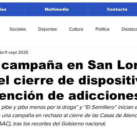
ias
Multimedia
Contacto
Sociales
Deportes
Cultura
Política
Destac
da
11 sept 2025
 Lorenzo
Rosario
Puerto San Martín
Ricardone
 campaña en San Lo
el cierre de disposit
tamento San Lorenzo
Pujato
Turismo
Economía
ención de adiccione
e Fútbol
Cañada de Gómez
Firmat
Educación
E
pibe y piba menos por la droga” y “El Semillero” inician 
 una campaña en rechazo al cierre de las Casas de Atenc
), tras los recortes del Gobierno nacional. 