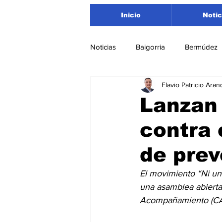
Inicio
Notic
Noticias
Baigorria
Bermúdez
Flavio Patricio Aran
Nacionales
Beltrán
San
Lanzan
contra 
Timbúes
Roldán
Depar
de prev
Salud
Asociación Rosarina d
El movimiento “Ni un 
una asamblea abierta
Acompañamiento (CAAC
Medioambiente