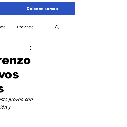
Quienes somos
ada
Provincia
Región
Santa Fe
renzo
ivos
Liga Sanlorencina
s
spectáculos
este jueves con 
ión y 