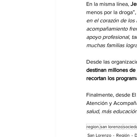
En la misma línea, 
Je
menos por la droga”,
en el corazón de los
acompañamiento frente
apoyo profesional, ta
muchas familias logra
Desde las organizaci
destinan millones de 
recortan los programa
Finalmente, desde El
Atención y Acompaña
salud, más educación
region.
san lorenzo
socied
San Lorenzo
Región
D