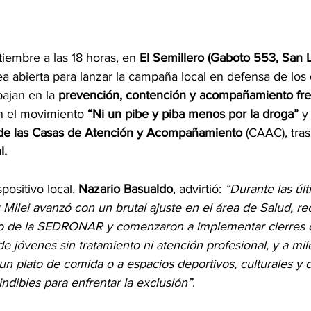
tiembre a las 18 horas, en 
El Semillero (Gaboto 553, San 
a abierta para lanzar la campaña local en defensa de los d
ajan en la 
prevención, contención y acompañamiento fren
n el movimiento 
“Ni un pibe y piba menos por la droga”
 y
e de las Casas de Atención y Acompañamiento
 (CAAC), tras
. 
positivo local, 
Nazario Basualdo
, advirtió: 
“Durante las úl
 Milei avanzó con un brutal ajuste en el área de Salud, r
to de la SEDRONAR y comenzaron a implementar cierres 
e jóvenes sin tratamiento ni atención profesional, y a mil
 un plato de comida o a espacios deportivos, culturales y 
ndibles para enfrentar la exclusión”
.