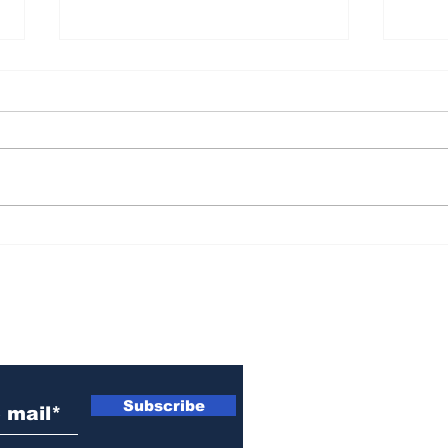
Convocan a un
Mur
banderazo este jueves
hist
en San Lorenzo para
"Ma
"defender la soberanía
Cris
 electrónico
nacional"
Subscribe