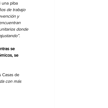
i una piba 
os de trabajo 
evención y 
 encuentran 
unitarios donde 
 ajustando”
.
ntras se 
ómicos, se 
s Casas de 
 da con más 