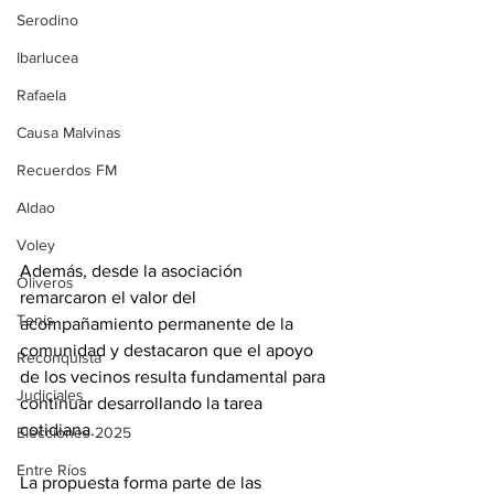
Serodino
Ibarlucea
Rafaela
Causa Malvinas
Recuerdos FM
Aldao
Voley
Además, desde la asociación 
Oliveros
remarcaron el valor del 
Tenis
acompañamiento permanente de la 
comunidad y destacaron que el apoyo 
Reconquista
de los vecinos resulta fundamental para 
Judiciales
continuar desarrollando la tarea 
cotidiana. 
Elecciones 2025
Entre Ríos
La propuesta forma parte de las 