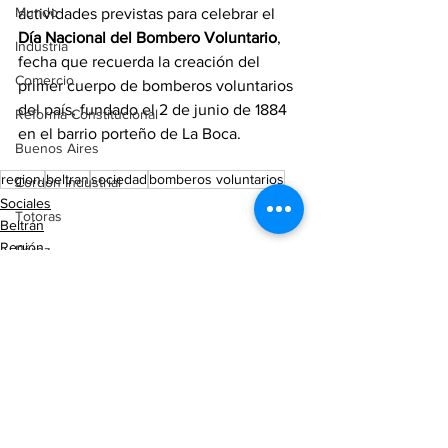
Mundo
actividades previstas para celebrar el 
Día Nacional del Bombero Voluntario
, 
Industria
fecha que recuerda la creación del 
Comercio
primer cuerpo de bomberos voluntarios 
del país, fundado el 2 de junio de 1884 
Reforma Constitucional
en el barrio porteño de La Boca.
Buenos Aires
region.
beltran
sociedad
bomberos voluntarios
Cordón Industrial
Sociales
Totoras
Beltrán
Región
Pérez
Pujato
Campo
Internacionales
Victoria (ER)
Ver todo
Entradas recientes
Villa Mugueta