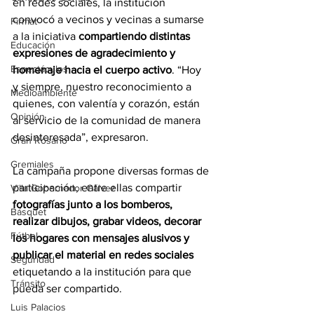
en redes sociales, la institución 
convocó a vecinos y vecinas a sumarse 
Firmat
a la iniciativa
 compartiendo distintas 
Educación
expresiones de agradecimiento y 
Espectáculos
homenaje hacia el cuerpo activo
. “Hoy 
y siempre, nuestro reconocimiento a 
Medioambiente
quienes, con valentía y corazón, están 
Opinión
al servicio de la comunidad de manera 
desinteresada”, expresaron.
Gran Rosario
Gremiales
La campaña propone diversas formas de 
participación, entre ellas compartir
Villa Gobernador Gálvez
fotografías junto a los bomberos, 
Básquet
realizar dibujos, grabar videos, decorar 
Fútbol
los hogares con mensajes alusivos y 
publicar el material en redes sociales
Seguridad
etiquetando a la institución para que 
Tránsito
pueda ser compartido.
Luis Palacios