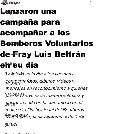
Noticias
1 jun
Lanzaron una
Baigorria
campaña para
Bermúdez
acompañar a los
Sociales
Bomberos Voluntarios
Deportes
de Fray Luis Beltrán
Cultura
en su día
Política
Destacada
La iniciativa invita a los vecinos a 
compartir fotos, dibujos, videos y 
Provincia
mensajes en reconocimiento a quienes 
Nacionales
prestan servicio de manera solidaria y 
desinteresada en la comunidad en el 
Beltrán
marco del Día Nacional del Bomberos 
San Lorenzo
Voluntario que se celebrará este 2 de 
junio.
Rosario