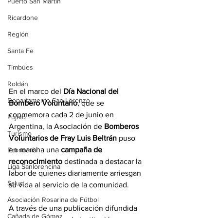
Puerto San Martín
Ricardone
Región
Santa Fe
Timbúes
Roldán
En el marco del 
Día Nacional del 
Departamento San Lorenzo
Bombero Voluntario
, que se 
conmemora cada 2 de junio en 
Pujato
Argentina, la Asociación de 
Bomberos 
Turismo
Voluntarios de Fray Luis Beltrán 
puso 
en marcha una 
campaña de 
Economía
reconocimiento 
destinada a destacar la 
Liga Sanlorencina
labor de quienes diariamente arriesgan 
Salud
su vida al servicio de la comunidad.
Asociación Rosarina de Fútbol
A través de una publicación difundida 
Cañada de Gómez