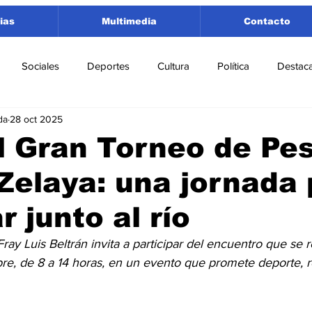
ias
Multimedia
Contacto
Sociales
Deportes
Cultura
Política
Destac
da
28 oct 2025
 Lorenzo
Rosario
Puerto San Martín
Ricardone
l Gran Torneo de Pe
Zelaya: una jornada
tamento San Lorenzo
Pujato
Turismo
Economía
r junto al río
e Fútbol
Cañada de Gómez
Firmat
Educación
E
ay Luis Beltrán invita a participar del encuentro que se re
e, de 8 a 14 horas, en un evento que promete deporte, r