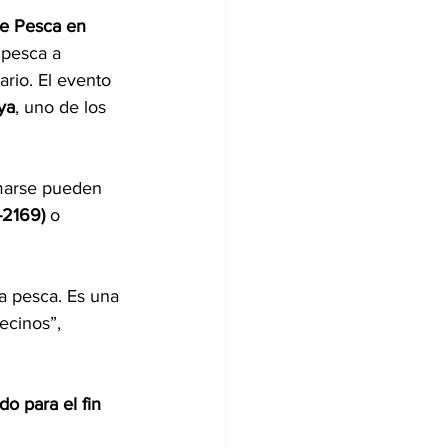
e Pesca en 
 pesca a 
ario. El evento 
ya
, uno de los 
marse pueden 
-2169)
 o 
a pesca. Es una 
ecinos”, 
o para el fin 