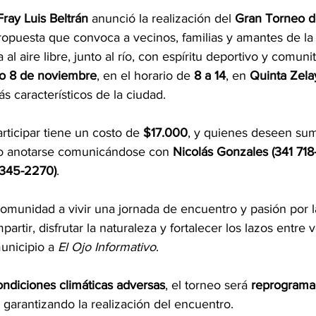
ray Luis Beltrán
 anunció la realización del 
Gran Torneo d
ropuesta que convoca a vecinos, familias y amantes de la
al aire libre, junto al río, con espíritu deportivo y comunit
o 8 de noviembre
, en el horario de 
8 a 14
, en 
Quinta Zela
s característicos de la ciudad.
rticipar tiene un costo de 
$17.000
, y quienes deseen su
n o anotarse comunicándose con 
Nicolás Gonzales (341 718
1 345-2270)
.
comunidad a vivir una jornada de encuentro y pasión por l
rtir, disfrutar la naturaleza y fortalecer los lazos entre v
unicipio a 
El Ojo Informativo
.
condiciones climáticas adversas
, el torneo será 
reprogramad
, garantizando la realización del encuentro.