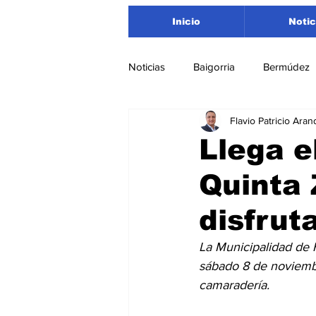
Inicio
Notic
Noticias
Baigorria
Bermúdez
Flavio Patricio Aran
Nacionales
Beltrán
San
Llega e
Quinta 
Timbúes
Roldán
Depar
disfruta
Salud
Asociación Rosarina d
La Municipalidad de Fr
sábado 8 de noviembr
camaradería.
Medioambiente