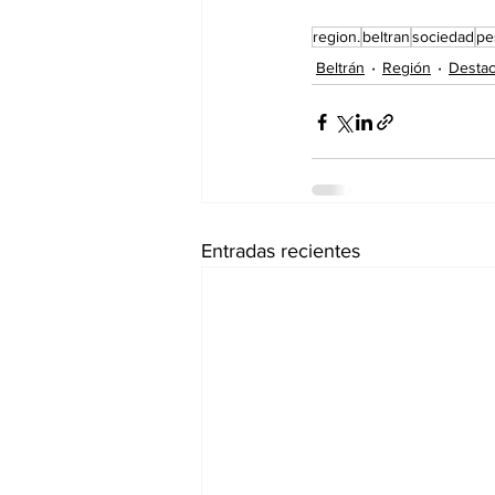
region.
beltran
sociedad
pe
Beltrán
Región
Desta
Entradas recientes