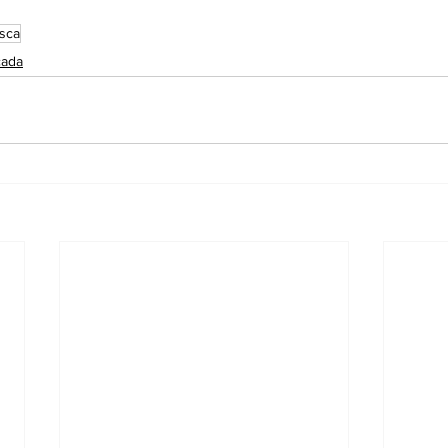
sca
cada