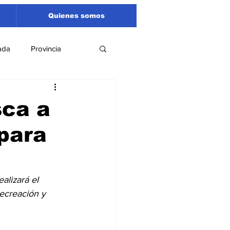
Quienes somos
ada
Provincia
Región
Santa Fe
sca a
 para
Liga Sanlorencina
spectáculos
alizará el 
ecreación y 