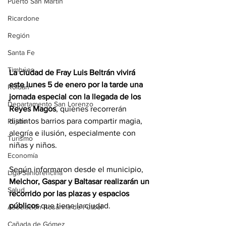
Puerto San Martín
Ricardone
Región
Santa Fe
Timbúes
La ciudad de Fray Luis Beltrán vivirá 
este lunes 5 de enero por la tarde una 
Roldán
jornada especial con la llegada de los 
Departamento San Lorenzo
Reyes Magos
, quienes recorrerán 
distintos barrios para compartir magia, 
Pujato
alegría e ilusión, especialmente con 
Turismo
niñas y niños. 
Economía
Según informaron desde el municipio, 
Liga Sanlorencina
Melchor, Gaspar y Baltasar realizarán un 
Salud
recorrido por las plazas y espacios 
públicos 
que tiene la ciudad.
Asociación Rosarina de Fútbol
Cañada de Gómez