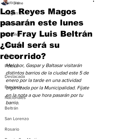
Noticias
3 ene
Los Reyes Magos
Baigorria
pasarán este lunes
Bermúdez
por Fray Luis Beltrán
Sociales
¿Cuál será su
Deportes
recorrido?
Cultura
Melchor, Gaspar y Baltasar visitarán 
Política
distintos barrios de la ciudad este 5 de 
Destacada
enero por la tarde en una actividad 
Provincia
organizada por la Municipalidad. Fíjate 
en la nota a que hora pasarán por tu 
Nacionales
barrio.
Beltrán
San Lorenzo
Rosario