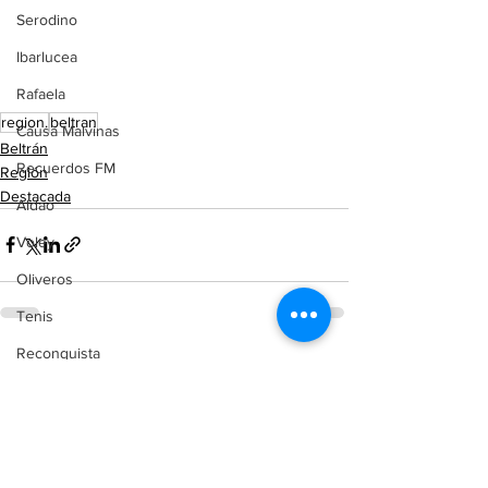
Serodino
Ibarlucea
Rafaela
region.
beltran
Causa Malvinas
Beltrán
Recuerdos FM
Región
Destacada
Aldao
Voley
Oliveros
Tenis
Reconquista
Ver todo
Entradas recientes
Judiciales
Elecciones 2025
Entre Ríos