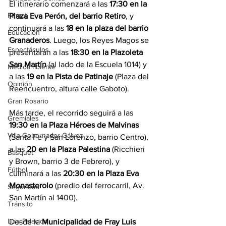
El itinerario comenzará a las 
17:30 en la 
Firmat
Plaza Eva Perón, del barrio Retiro
, y 
continuará a las 
18 en la plaza del barrio 
Educación
Granaderos
. Luego, los Reyes Magos se 
Espectáculos
presentarán a las 
18:30 en la Plazoleta 
San Martín
 (al lado de la Escuela 1014) y 
Medioambiente
a las 
19 en la Pista de Patinaje 
(Plaza del 
Opinión
Reencuentro, altura calle Gaboto).
Gran Rosario
Más tarde, el recorrido seguirá a las 
Gremiales
19:30 en la Plaza Héroes de Malvinas
Villa Gobernador Gálvez
(Santa Fe y San Lorenzo, barrio Centro), 
a las 
20 en la Plaza Palestina
 (Ricchieri 
Básquet
y Brown, barrio 3 de Febrero), y 
Fútbol
culminará a las 
20:30 en la Plaza Eva 
Monasterolo 
(predio del ferrocarril, Av. 
Seguridad
San Martín al 1400).
Tránsito
Luis Palacios
Desde la 
Municipalidad de Fray Luis 