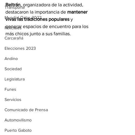
Beltrán
, organizadora de la actividad, 
Transporte
destacaron la importancia de 
mantener 
Mundial Qatar 2022
vivas las tradiciones populares
 y 
generar espacios de encuentro para los 
Policiales
más chicos junto a sus familias.
Carcarañá
Elecciones 2023
Andino
Sociedad
Legislatura
Funes
Servicios
Comunicado de Prensa
Automovilismo
Puerto Gaboto