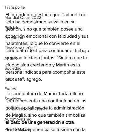
Transporte
El intendente destacó que Tartarelli no 
Mundial Qatar 2022
solo ha demostrado su valía en su 
Policiales
gestión, sino que también posee una 
conexión emocional con la ciudad y sus 
Carcarañá
habitantes, lo que lo convierte en el 
Elecciones 2023
candidato ideal para continuar el trabajo 
que han iniciado juntos. “Quiero que la 
Andino
ciudad siga creciendo y Martín es la 
Sociedad
persona indicada para acompañar este 
Legislatura
proceso”, agregó.
Funes
La candidatura de Martín Tartarelli no 
Servicios
solo representa una continuidad en las 
políticas públicas de la administración 
Comunicado de Prensa
de Maglia, sino que también simboliza 
Automovilismo
el paso de una generación a otra
, 
Puerto Gaboto
donde la experiencia se fusiona con la 