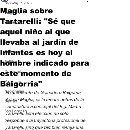
Noticias
26 jun 2025
Maglia sobre
Baigorria
Tartarelli: "Sé que
Bermúdez
aquel niño al que
Sociales
llevaba al jardín de
Deportes
infantes es hoy el
Cultura
hombre indicado para
Política
este momento de
Destacada
Provincia
Baigorria"
Nacionales
El intendente de Granadero Baigorria, 
Adrián Maglia, es la mente detrás de la 
Beltrán
candidatura a concejal del Ing. Martín 
San Lorenzo
Tartarelli. Esta elección no solo 
responde a la trayectoria profesional de 
Rosario
Tartarelli, sino que también refleja una 