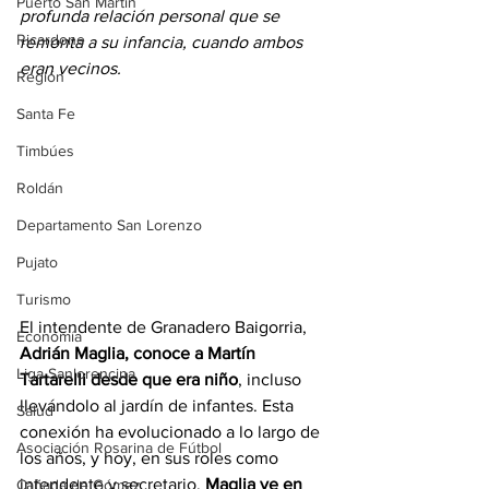
Puerto San Martín
profunda relación personal que se 
Ricardone
remonta a su infancia, cuando ambos 
eran vecinos.
Región
Santa Fe
Timbúes
Roldán
Departamento San Lorenzo
Pujato
Turismo
El intendente de Granadero Baigorria, 
Economía
Adrián Maglia, conoce a Martín 
Liga Sanlorencina
Tartarelli desde que era niño
, incluso 
llevándolo al jardín de infantes. Esta 
Salud
conexión ha evolucionado a lo largo de 
Asociación Rosarina de Fútbol
los años, y hoy, en sus roles como 
intendente y secretario, 
Maglia ve en 
Cañada de Gómez