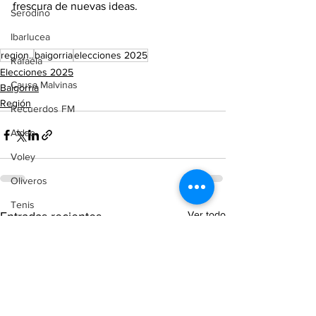
frescura de nuevas ideas. 
Serodino
Ibarlucea
region..
baigorria
elecciones 2025
Rafaela
Elecciones 2025
Causa Malvinas
Baigorria
Región
Recuerdos FM
Aldao
Voley
Oliveros
Tenis
Ver todo
Entradas recientes
Reconquista
Judiciales
Elecciones 2025
Entre Ríos