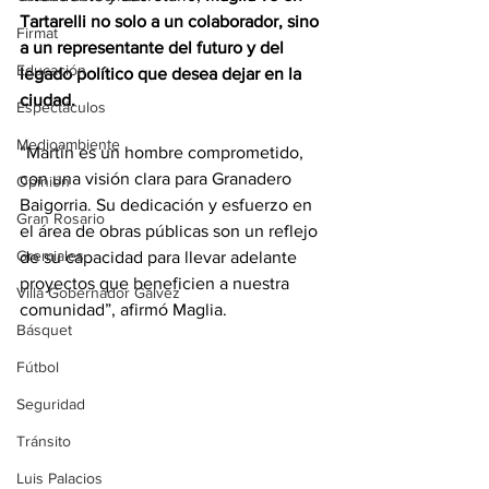
Tartarelli no solo a un colaborador, sino 
Firmat
a un representante del futuro y del 
Educación
legado político que desea dejar en la 
ciudad.
Espectáculos
Medioambiente
“Martín es un hombre comprometido, 
con una visión clara para Granadero 
Opinión
Baigorria. Su dedicación y esfuerzo en 
Gran Rosario
el área de obras públicas son un reflejo 
Gremiales
de su capacidad para llevar adelante 
proyectos que beneficien a nuestra 
Villa Gobernador Gálvez
comunidad”, afirmó Maglia.
Básquet
Fútbol
Seguridad
Tránsito
Luis Palacios