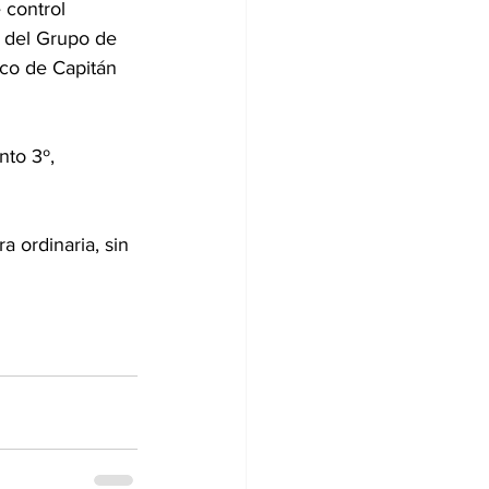
 control 
s del Grupo de 
ico de Capitán 
nto 3º, 
a ordinaria, sin 