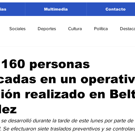
ias
Multimedia
Contacto
Sociales
Deportes
Cultura
Política
Destac
 Lorenzo
Rosario
Puerto San Martín
Ricardone
 160 personas
icadas en un operati
tamento San Lorenzo
Pujato
Turismo
Economía
ión realizado en Bel
e Fútbol
Cañada de Gómez
Firmat
Educación
E
ez
 se desarrolló durante la tarde de este lunes por parte de 
 Se efectuaron siete traslados preventivos y se controlar