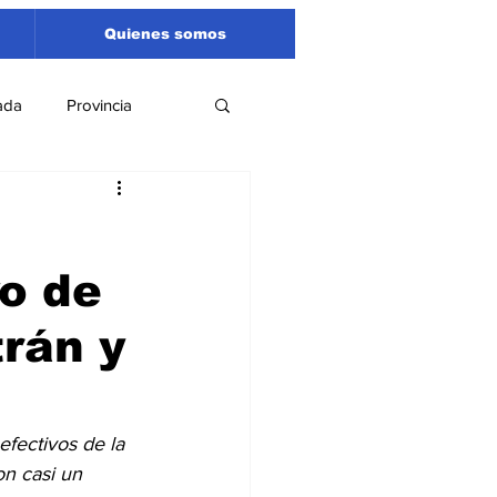
Quienes somos
ada
Provincia
Región
Santa Fe
vo de
Liga Sanlorencina
trán y
spectáculos
efectivos de la 
on casi un 