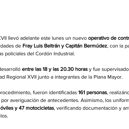
VII llevó adelante este lunes un nuevo
 operativo de contro
iudades de
 Fray Luis Beltrán y Capitán Bermúdez
, con la p
s policiales del Cordón Industrial.
esarrolló 
entre las 18 y las 20.30 horas
 y fue supervisado
dad Regional XVII junto a integrantes de la Plana Mayor.
rocedimiento, fueron identificadas 
161 personas
, realizán
 por averiguación de antecedentes. Asimismo, los unifor
viles y 47 motocicletas
, verificando documentación y a
los.