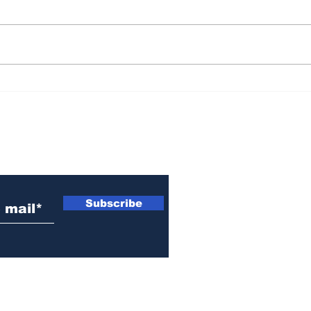
Convocan a un
Mur
banderazo este jueves
hist
en San Lorenzo para
"Ma
"defender la soberanía
Cris
 electrónico
nacional"
Subscribe