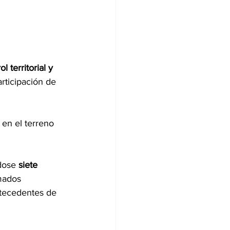
l territorial y 
articipación de 
 en el terreno 
dose 
siete 
mados 
ntecedentes de 