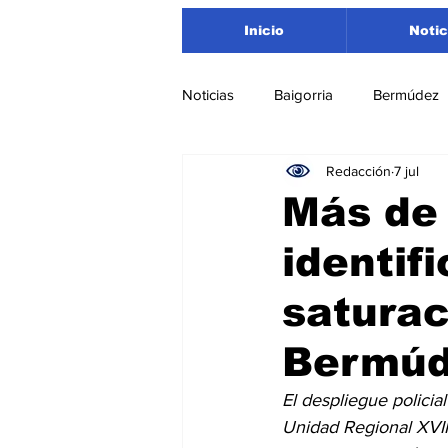
Inicio
Notic
Noticias
Baigorria
Bermúdez
Redacción
7 jul
Nacionales
Beltrán
San
Más de
identif
Timbúes
Roldán
Depar
saturac
Salud
Asociación Rosarina d
Bermúd
El despliegue policial
Medioambiente
Unidad Regional XVII.