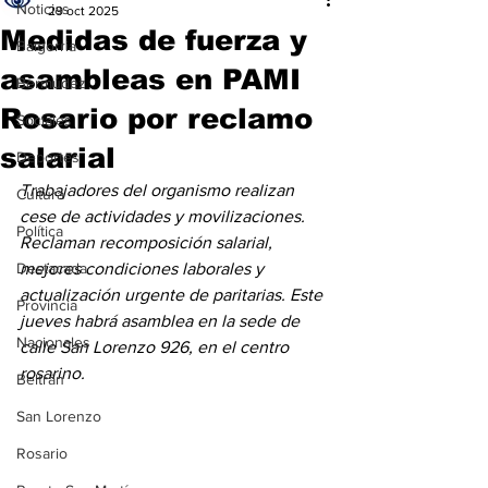
Noticias
29 oct 2025
Medidas de fuerza y
Baigorria
asambleas en PAMI
Bermúdez
Rosario por reclamo
Sociales
salarial
Deportes
Trabajadores del organismo realizan 
Cultura
cese de actividades y movilizaciones. 
Política
Reclaman recomposición salarial, 
Destacada
mejores condiciones laborales y 
actualización urgente de paritarias. Este 
Provincia
jueves habrá asamblea en la sede de 
Nacionales
calle San Lorenzo 926, en el centro 
rosarino.
Beltrán
San Lorenzo
Rosario