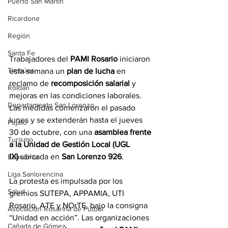
Puerto San Martín
Ricardone
Región
Santa Fe
Trabajadores del 
PAMI Rosario
 iniciaron 
Timbúes
esta semana un 
plan de lucha
 en 
reclamo de 
recomposición salarial
 y 
Roldán
mejoras en las condiciones laborales. 
Departamento San Lorenzo
Las medidas comenzaron el pasado 
lunes y se extenderán hasta el jueves 
Pujato
30 de octubre, con una 
asamblea frente 
Turismo
a la Unidad de Gestión Local (UGL 
IX)
 ubicada en 
San Lorenzo 926
.
Economía
Liga Sanlorencina
La protesta es impulsada por los 
Salud
gremios SUTEPA, APPAMIA, UTI 
Rosario, ATE y NOrTE, bajo la consigna 
Asociación Rosarina de Fútbol
“Unidad en acción”. Las organizaciones 
Cañada de Gómez