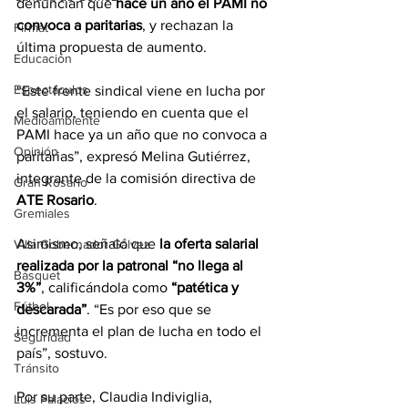
denuncian que 
hace un año el PAMI no 
convoca a paritarias
, y rechazan la 
Firmat
última propuesta de aumento.
Educación
Espectáculos
“Este frente sindical viene en lucha por 
el salario, teniendo en cuenta que el 
Medioambiente
PAMI hace ya un año que no convoca a 
Opinión
paritarias”, expresó Melina Gutiérrez, 
integrante de la comisión directiva de 
Gran Rosario
ATE Rosario
.
Gremiales
Asimismo, señaló que 
la oferta salarial 
Villa Gobernador Gálvez
realizada por la patronal “no llega al 
Básquet
3%”
, calificándola como 
“patética y 
Fútbol
descarada”
. “Es por eso que se 
incrementa el plan de lucha en todo el 
Seguridad
país”, sostuvo.
Tránsito
Por su parte, Claudia Indiviglia, 
Luis Palacios