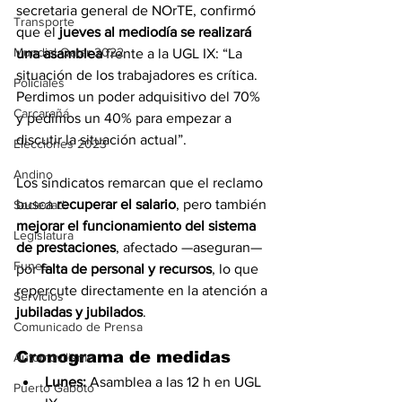
secretaria general de NOrTE, confirmó 
Transporte
que el 
jueves al mediodía se realizará 
Mundial Qatar 2022
una asamblea
 frente a la UGL IX: “La 
situación de los trabajadores es crítica. 
Policiales
Perdimos un poder adquisitivo del 70% 
Carcarañá
y pedimos un 40% para empezar a 
discutir la situación actual”.
Elecciones 2023
Andino
Los sindicatos remarcan que el reclamo 
busca 
recuperar el salario
, pero también 
Sociedad
mejorar el funcionamiento del sistema 
Legislatura
de prestaciones
, afectado —aseguran— 
Funes
por 
falta de personal y recursos
, lo que 
repercute directamente en la atención a 
Servicios
jubiladas y jubilados
.
Comunicado de Prensa
Cronograma de medidas
Automovilismo
Lunes:
 Asamblea a las 12 h en UGL 
Puerto Gaboto