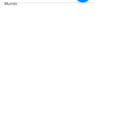
Mundo
Industria
Comercio
Ver todo
Entradas recientes
Reforma Constitucional
Buenos Aires
Cordón Industrial
Totoras
Pérez
Pujato
Campo
Internacionales
Victoria (ER)
Villa Mugueta