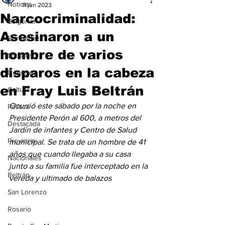
Noticias
11 jun 2023
Narcocriminalidad:
Baigorria
Asesinaron a un
Bermúdez
hombre de varios
Sociales
disparos en la cabeza
Deportes
en Fray Luis Beltrán
Cultura
Ocurrió este sábado por la noche en 
Política
Presidente Perón al 600, a metros del 
Destacada
Jardín de infantes y Centro de Salud 
Provincia
municipal. Se trata de un hombre de 41 
años que cuando llegaba a su casa 
Nacionales
junto a su familia fue interceptado en la 
Beltrán
vereda y ultimado de balazos
San Lorenzo
Rosario