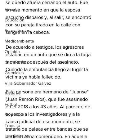
se quedó afuera cerrando el auto. Fue 
Firmat
en ese momento en que la esposa 
escuchó disparos y, al salir, se encontró 
Educación
con su pareja tirada en la calle con 
Espectáculos
sangre en la cabeza.
Medioambiente
De acuerdo a testigos, los agresores 
Opinión
estaban en un auto que se dio a la fuga 
momentos después del asesinato. 
Gran Rosario
Cuando la ambulancia llegó al lugar la 
Gremiales
víctima ya había fallecido.
Villa Gobernador Gálvez
Esta persona era hermano de "Juanse" 
Básquet
(Juan Ramón Ríos), que fue asesinado 
Fútbol
en el 2018 a los 43 años. Al parecer, de 
acuerdo a los investigadores y a la 
Seguridad
causa judicial de ese momento, se 
Tránsito
trataría de peleas entre bandas que se 
Luis Palacios
dedican al narcomenudeo. En aquella 