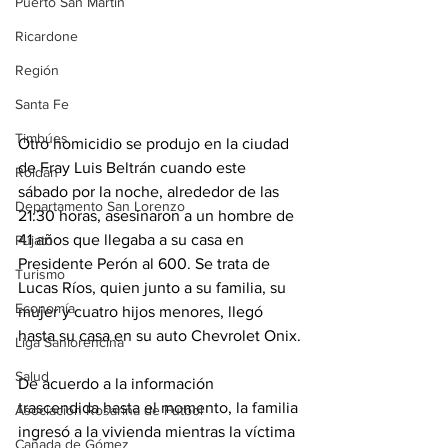
Puerto San Martín
Ricardone
Región
Santa Fe
Timbúes
Otro homicidio se produjo en la ciudad 
de Fray Luis Beltrán cuando este 
Roldán
sábado por la noche, alrededor de las 
Departamento San Lorenzo
21:30 horas, asesinaron a un hombre de 
41 años que llegaba a su casa en 
Pujato
Presidente Perón al 600. Se trata de 
Turismo
Lucas Ríos, quien junto a su familia, su 
Economía
mujer y cuatro hijos menores, llegó 
hasta su casa en su auto Chevrolet Onix.
Liga Sanlorencina
Salud
De acuerdo a la información 
trascendida hasta el momento, la familia 
Asociación Rosarina de Fútbol
ingresó a la vivienda mientras la víctima 
Cañada de Gómez