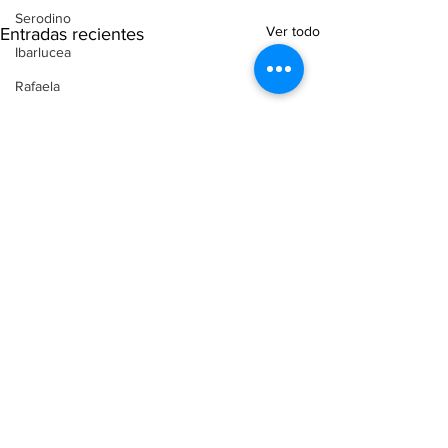
Serodino
Ver todo
Entradas recientes
Ibarlucea
Rafaela
Causa Malvinas
Recuerdos FM
Aldao
Voley
Oliveros
Tenis
Reconquista
Judiciales
Elecciones 2025
Entre Ríos
Comentarios