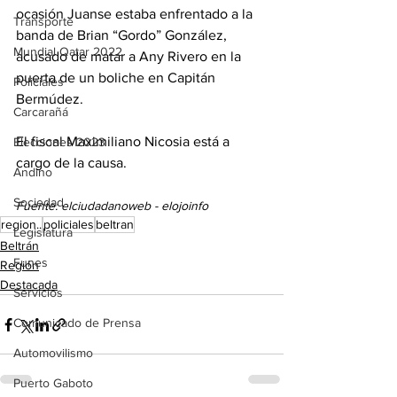
ocasión Juanse estaba enfrentado a la 
Transporte
banda de Brian “Gordo” González, 
Mundial Qatar 2022
acusado de matar a Any Rivero en la 
puerta de un boliche en Capitán 
Policiales
Bermúdez.
Carcarañá
El fiscal Maximiliano Nicosia está a 
Elecciones 2023
cargo de la causa.
Andino
Sociedad
Fuente: elciudadanoweb - elojoinfo
region..
policiales
beltran
Legislatura
Beltrán
Funes
Región
Destacada
Servicios
Comunicado de Prensa
Automovilismo
Puerto Gaboto