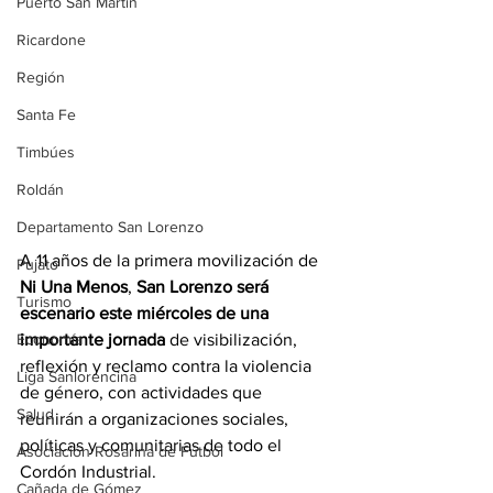
Puerto San Martín
Ricardone
Región
Santa Fe
Timbúes
Roldán
Departamento San Lorenzo
A 11 años de la primera movilización de 
Pujato
Ni Una Menos
, 
San Lorenzo será 
Turismo
escenario este miércoles de una 
importante jornada
 de visibilización, 
Economía
reflexión y reclamo contra la violencia 
Liga Sanlorencina
de género, con actividades que 
Salud
reunirán a organizaciones sociales, 
políticas y comunitarias de todo el 
Asociación Rosarina de Fútbol
Cordón Industrial. 
Cañada de Gómez