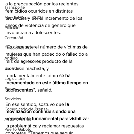
a la preocupación por los recientes 
Transporte
femicidios ocurridos en distintas 
Mundial Qatar 2022
provincias y por el incremento de los 
casos de violencia de género que 
Policiales
involucran a adolescentes.
Carcarañá
“Es alarmante el número de víctimas de 
Elecciones 2023
mujeres que han padecido o fallecido a 
Andino
raíz de agresores producto de la 
violencia machista, y 
Sociedad
fundamentalmente cómo 
se ha 
Legislatura
incrementado en este último tiempo en 
Funes
adolescentes
”, señaló.
Servicios
En ese sentido, sostuvo que
 la 
Comunicado de Prensa
movilización continúa siendo una 
herramienta fundamental para visibilizar
Automovilismo
la problemática y reclamar respuestas 
Puerto Gaboto
concretas. “Tenemos que seguir 