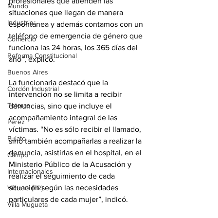
profesionales que atienden las 
Mundo
situaciones que llegan de manera 
Industria
espontánea y además contamos con un 
teléfono de emergencia de género que 
Comercio
funciona las 24 horas, los 365 días del 
Reforma Constitucional
año”, explicó.
Buenos Aires
La funcionaria destacó que la 
Cordón Industrial
intervención no se limita a recibir 
Totoras
denuncias, sino que incluye el 
acompañamiento integral de las 
Pérez
víctimas. “No es sólo recibir el llamado, 
Pujato
sino también acompañarlas a realizar la 
denuncia, asistirlas en el hospital, en el 
Campo
Ministerio Público de la Acusación y 
Internacionales
realizar el seguimiento de cada 
situación según las necesidades 
Victoria (ER)
particulares de cada mujer”, indicó.
Villa Mugueta