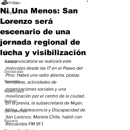
Noticias
3 jun
Ni Una Menos: San
Baigorria
Lorenzo será
Bermúdez
escenario de una
Sociales
jornada regional de
Deportes
lucha y visibilización
Cultura
La convocatoria se realizará este 
Política
miércoles desde las 17 en el Paseo del 
Destacada
Pino. Habrá una radio abierta, postas 
Provincia
temáticas, actividades de 
organizaciones sociales y una 
Nacionales
movilización por el centro de la ciudad. 
Beltrán
En la previa, la subsecretaria de Mujer, 
Niñez, Adolescencia y Discapacidad de 
San Lorenzo
San Lorenzo, Mariela Chile, habló con 
Rosario
Recuerdos FM 91.1.