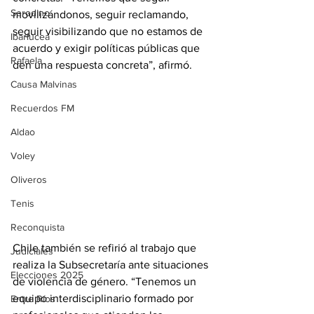
Serodino
movilizándonos, seguir reclamando, 
seguir visibilizando que no estamos de 
Ibarlucea
acuerdo y exigir políticas públicas que 
Rafaela
den una respuesta concreta”, afirmó.
Causa Malvinas
Recuerdos FM
Aldao
Voley
Oliveros
Tenis
Reconquista
Chile también se refirió al trabajo que 
Judiciales
realiza la Subsecretaría ante situaciones 
Elecciones 2025
de violencia de género. “Tenemos un 
equipo interdisciplinario formado por 
Entre Ríos