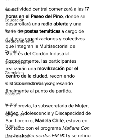
La actividad central comenzará a las 
17 
Firmat
horas en el Paseo del Pino
, donde se 
Educación
desarrollará una 
radio abierta
 y una 
Espectáculos
serie de 
postas temáticas
 a cargo de 
distintas organizaciones y colectivos 
Medioambiente
que integran la Multisectorial de 
Opinión
Mujeres del Cordón Industrial. 
Posteriormente, las participantes 
Gran Rosario
realizarán una 
movilización por el 
Gremiales
centro de la ciudad
, recorriendo 
distintos sectores y regresando 
Villa Gobernador Gálvez
finalmente al punto de partida.
Básquet
Fútbol
En la previa, la subsecretaria de Mujer, 
Niñez, Adolescencia y Discapacidad de 
Seguridad
San Lorenzo, 
Mariela Chile
, estuvo en 
Tránsito
contacto con el programa 
Mañana Con 
Todos
 de 
Recuerdos FM 91.1
 y se refirió 
Luis Palacios