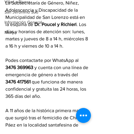
Villa La Rivera
La Subsecretaría de Género, Niñez, 
Adolescencia y Discapacidad de la 
San Jerónimo Sud
Municipalidad de San Lorenzo está en 
Información General
la esquina de 
Dr. Poucel y Richieri
. Los 
días y horarios de atención son: lunes, 
Monje
martes y jueves de 8 a 14 h, miércoles 8 
a 16 h y viernes de 10 a 14 h. 
Podes contactarte por WhatsApp al 
3476 369963
 y cuenta con una línea de 
emergencia de género a través del 
3476 417561
 que funciona de manera 
confidencial y gratuita las 24 horas, los 
365 días del año.
A 11 años de la histórica primera marcha 
que surgió tras el femicidio de Chiara 
Páez en la localidad santafesina de 
Rufino, la consigna Ni Una Menos 