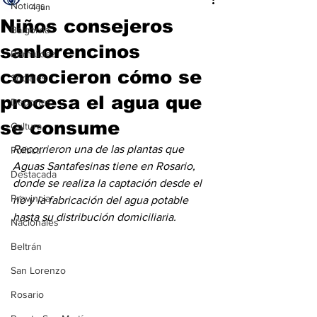
Noticias
4 jun
Niños consejeros
Baigorria
sanlorencinos
Bermúdez
conocieron cómo se
Sociales
procesa el agua que
Deportes
se consume
Cultura
Recorrieron una de las plantas que 
Política
Aguas Santafesinas tiene en Rosario, 
Destacada
donde se realiza la captación desde el 
Provincia
río y la fabricación del agua potable 
hasta su distribución domiciliaria.
Nacionales
Beltrán
San Lorenzo
Rosario