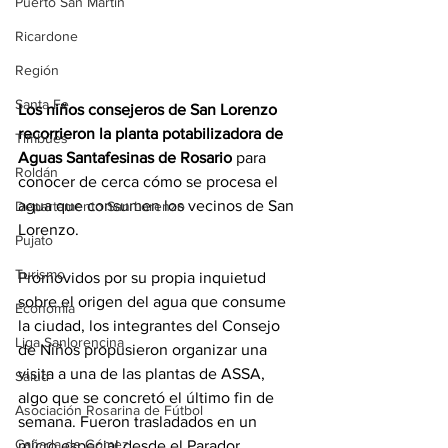
Puerto San Martín
Ricardone
Región
Santa Fe
Los niños consejeros de San Lorenzo 
recorrieron la planta potabilizadora de 
Timbúes
Aguas Santafesinas de Rosario 
para 
Roldán
conocer de cerca cómo se procesa el 
agua que consumen los vecinos de San 
Departamento San Lorenzo
Lorenzo.
Pujato
Turismo
Promovidos por su propia inquietud 
sobre el origen del agua que consume 
Economía
la ciudad, los integrantes del Consejo 
Liga Sanlorencina
de Niños propusieron organizar una 
visita a una de las plantas de ASSA, 
Salud
algo que se concretó el último fin de 
Asociación Rosarina de Fútbol
semana. Fueron trasladados en un 
Cañada de Gómez
micro especial desde el Parador 