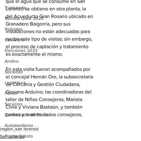
que el agua que se consume en San 
Transporte
Lorenzo se obtiene en otra planta, la 
del Acueducto Gran Rosario ubicado en 
Mundial Qatar 2022
Granadero Baigorria, pero sus 
Policiales
instalaciones no están adecuadas para 
recibir este tipo de visitas; sin embargo, 
Carcarañá
el proceso de captación y tratamiento 
Elecciones 2023
es exactamente el mismo.
Andino
En esta visita fueron acompañados por 
Sociedad
el concejal Hernán Ore, la subsecretaria 
Legislatura
de Cercanía y Gestión Ciudadana, 
Giovana Arduino; las coordinadoras del 
Funes
taller de Niños Consejeros, Mariela 
Servicios
Chile y Viviana Bastasin, y también 
padres y madres de los consejeros.
Comunicado de Prensa
Automovilismo
region..
san lorenzo
Puerto Gaboto
San Lorenzo