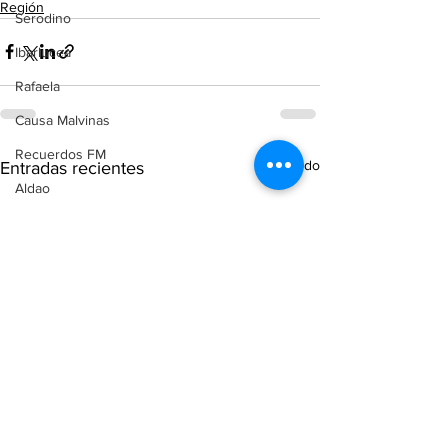
Región
Serodino
Ibarlucea
Rafaela
Causa Malvinas
Recuerdos FM
Ver todo
Entradas recientes
Aldao
Voley
Oliveros
Tenis
Reconquista
Judiciales
Elecciones 2025
Entre Ríos