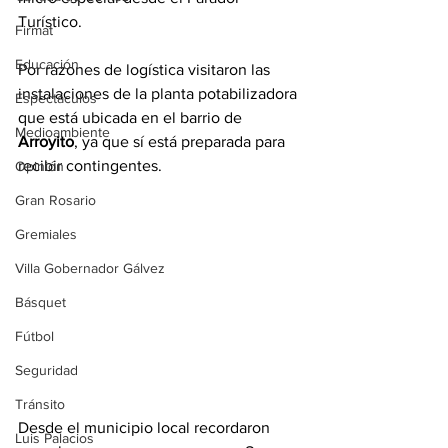
Turístico.
Firmat
Educación
Por razones de logística visitaron las 
instalaciones de la planta potabilizadora 
Espectáculos
que está ubicada en el barrio de 
Medioambiente
Arroyito
, ya que sí está preparada para 
recibir contingentes. 
Opinión
Gran Rosario
Gremiales
Villa Gobernador Gálvez
Básquet
Fútbol
Seguridad
Tránsito
Desde el municipio local recordaron 
Luis Palacios