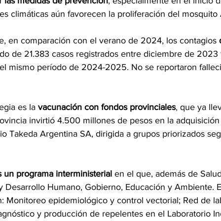
 las medidas de prevención
, especialmente en el inicio d
es climáticas aún favorecen la proliferación del mosquito
e, en comparación con el verano de 2024, los contagios 
ndo de 21.383 casos registrados entre diciembre de 2023
el mismo período de 2024-2025. No se reportaron fallec
egia es la 
vacunación con fondos provinciales
, que ya lle
rovincia invirtió 4.500 millones de pesos en la adquisición
o Takeda Argentina SA, dirigida a grupos priorizados segú
 un programa interministerial 
en el que, además de Salud,
 y Desarrollo Humano, Gobierno, Educación y Ambiente. En
: Monitoreo epidemiológico y control vectorial; Red de la
iagnóstico y producción de repelentes en el Laboratorio Ind