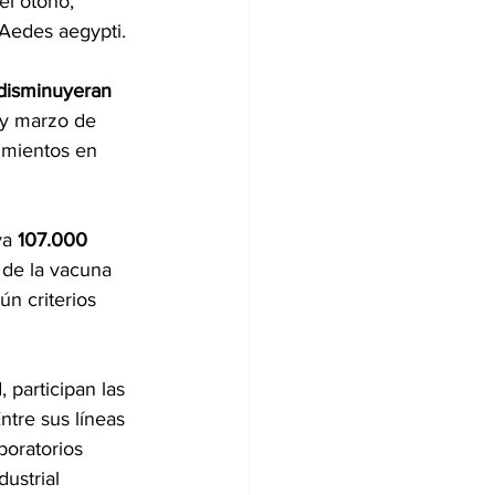
el otoño, 
 Aedes aegypti.
disminuyeran 
 y marzo de 
imientos en 
va 
107.000 
 de la vacuna 
n criterios 
 participan las 
tre sus líneas 
boratorios 
ustrial 