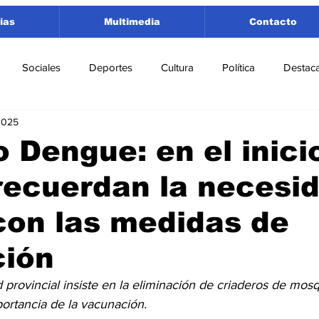
ias
Multimedia
Contacto
Sociales
Deportes
Cultura
Política
Destac
2025
 Lorenzo
Rosario
Puerto San Martín
Ricardone
o Dengue: en el inici
recuerdan la necesi
tamento San Lorenzo
Pujato
Turismo
Economía
con las medidas de
e Fútbol
Cañada de Gómez
Firmat
Educación
E
ción
d provincial insiste en la eliminación de criaderos de mosq
portancia de la vacunación.