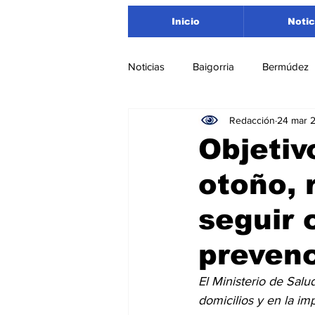
Inicio
Notic
Noticias
Baigorria
Bermúdez
Redacción
24 mar 
Nacionales
Beltrán
San
Objetiv
otoño, 
Timbúes
Roldán
Depar
seguir 
Salud
Asociación Rosarina d
preven
El Ministerio de Salu
Medioambiente
domicilios y en la im