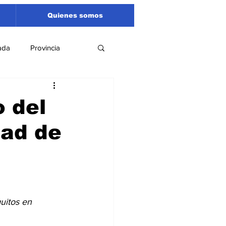
Quienes somos
ada
Provincia
Región
Santa Fe
o del
dad de
Liga Sanlorencina
spectáculos
uitos en 