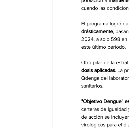
población a 
mantener
cuando las condicion
El programa logró qu
drásticamente
, pasa
2024, a solo 598 en 
este último período.
Otro pilar de la estrat
dosis aplicadas
. La p
Qdenga del laboratori
sanitarios.
"Objetivo Dengue" es
carteras de Igualdad
de acción se incluyen
virológicos para el d