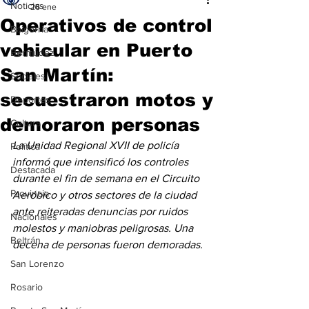
Noticias
26 ene
Operativos de control
Baigorria
vehicular en Puerto
Bermúdez
San Martín:
Sociales
secuestraron motos y
Deportes
demoraron personas
Cultura
La Unidad Regional XVII de policía 
Política
informó que intensificó los controles 
Destacada
durante el fin de semana en el Circuito 
Provincia
Aeróbico y otros sectores de la ciudad 
ante reiteradas denuncias por ruidos 
Nacionales
molestos y maniobras peligrosas. Una 
Beltrán
decena de personas fueron demoradas.
San Lorenzo
Rosario