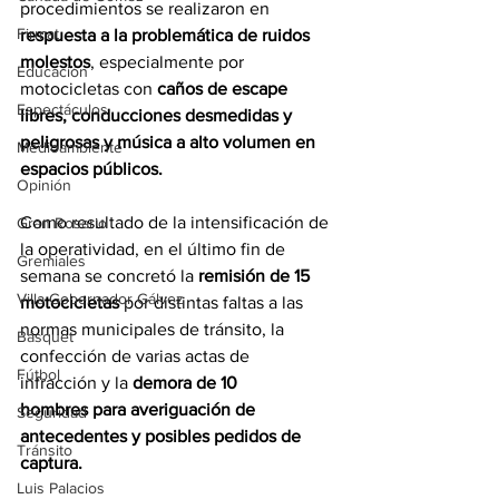
procedimientos se realizaron en 
Firmat
respuesta a la problemática de ruidos 
molestos
, especialmente por 
Educación
motocicletas con 
caños de escape 
Espectáculos
libres, conducciones desmedidas y 
peligrosas y música a alto volumen en 
Medioambiente
espacios públicos.
Opinión
Como resultado de la intensificación de 
Gran Rosario
la operatividad, en el último fin de 
Gremiales
semana se concretó la
 remisión de 15 
Villa Gobernador Gálvez
motocicletas 
por distintas faltas a las 
normas municipales de tránsito, la 
Básquet
confección de varias actas de 
Fútbol
infracción y la
 demora de 10 
hombres para averiguación de 
Seguridad
antecedentes y posibles pedidos de 
Tránsito
captura.
Luis Palacios