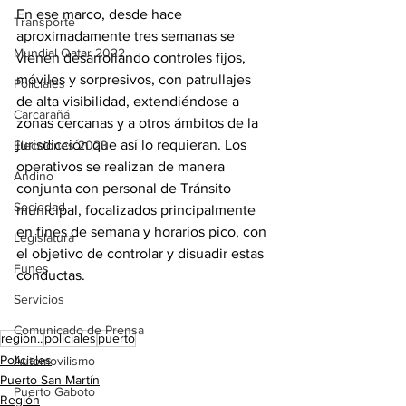
En ese marco, desde hace 
Transporte
aproximadamente tres semanas se 
Mundial Qatar 2022
vienen desarrollando controles fijos, 
móviles y sorpresivos, con patrullajes 
Policiales
de alta visibilidad, extendiéndose a 
Carcarañá
zonas cercanas y a otros ámbitos de la 
jurisdicción que así lo requieran. Los 
Elecciones 2023
operativos se realizan de manera 
Andino
conjunta con personal de Tránsito 
Sociedad
municipal, focalizados principalmente 
en fines de semana y horarios pico, con 
Legislatura
el objetivo de controlar y disuadir estas 
Funes
conductas.
Servicios
Comunicado de Prensa
region..
policiales
puerto
Policiales
Automovilismo
Puerto San Martín
Puerto Gaboto
Región