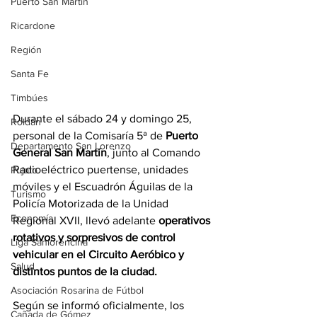
Puerto San Martín
Ricardone
Región
Santa Fe
Timbúes
Durante el sábado 24 y domingo 25, 
Roldán
personal de la Comisaría 5ª de 
Puerto 
Departamento San Lorenzo
General San Martín
, junto al Comando 
Radioeléctrico puertense, unidades 
Pujato
móviles y el Escuadrón Águilas de la 
Turismo
Policía Motorizada de la Unidad 
Economía
Regional XVII, llevó adelante 
operativos 
rotativos y sorpresivos de control 
Liga Sanlorencina
vehicular en el Circuito Aeróbico y 
Salud
distintos puntos de la ciudad.
Asociación Rosarina de Fútbol
Según se informó oficialmente, los 
Cañada de Gómez