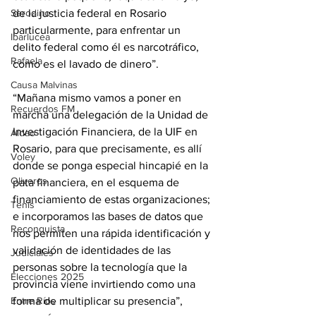
de la justicia federal en Rosario 
Serodino
particularmente, para enfrentar un 
Ibarlucea
delito federal como él es narcotráfico, 
Rafaela
como es el lavado de dinero”. 
Causa Malvinas
“Mañana mismo vamos a poner en 
Recuerdos FM
marcha una delegación de la Unidad de 
Investigación Financiera, de la UIF en 
Aldao
Rosario, para que precisamente, es allí 
Voley
donde se ponga especial hincapié en la 
Oliveros
pata financiera, en el esquema de 
financiamiento de estas organizaciones; 
Tenis
e incorporamos las bases de datos que 
Reconquista
nos permiten una rápida identificación y 
validación de identidades de las 
Judiciales
personas sobre la tecnología que la 
Elecciones 2025
provincia viene invirtiendo como una 
forma de multiplicar su presencia”, 
Entre Ríos