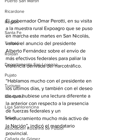
Puerto San Martín
Ricardone
El gobernador Omar Perotti, en su visita 
Región
a la muestra rural Expoagro que se puso 
Santa Fe
en marcha este martes en San Nicolás, 
valoró el anuncio del presidente 
Timbúes
Alberto Fernández sobre el envío de 
Roldán
más efectivos federales para paliar la 
Departamento San Lorenzo
violencia derivada del narcotráfico.
Pujato
“Hablamos mucho con el presidente en 
Turismo
los últimos días, y también con el deseo 
de que hubiese una lectura diferente a 
Economía
la anterior con respecto a la presencia 
Liga Sanlorencina
de fuerzas federales y un 
Salud
involucramiento mucho más activo de 
la Nación”, indicó el mandatario 
Asociación Rosarina de Fútbol
provincial.
Cañada de Gómez