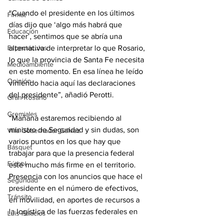
“Cuando el presidente en los últimos 
Firmat
días dijo que ‘algo más habrá que 
Educación
hacer’, sentimos que se abría una 
alternativa de interpretar lo que Rosario, 
Espectáculos
lo que la provincia de Santa Fe necesita 
Medioambiente
en este momento. En esa línea he leído 
Opinión
viniendo hacia aquí las declaraciones 
del presidente”, añadió Perotti.
Gran Rosario
Gremiales
“Mañana estaremos recibiendo al 
ministro de Seguridad y sin dudas, son 
Villa Gobernador Gálvez
varios puntos en los que hay que 
Básquet
trabajar para que la presencia federal 
Fútbol
esté mucho más firme en el territorio. 
Presencia con los anuncios que hace el 
Seguridad
presidente en el número de efectivos, 
Tránsito
en movilidad, en aportes de recursos a 
la logística de las fuerzas federales en 
Luis Palacios