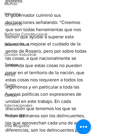
expresó.
Mundo
Industria
El gobernador culminó sus 
declaraciones señalando: “Creemos 
Comercio
que son todas herramientas que nos 
Reforma Constitucional
tienen que ayudar a superar esta 
situación, a mejorar el cuidado de la 
Buenos Aires
gente de Rosario, pero por sobre todas 
Cordón Industrial
las cosas, a que nacionalmente se 
Totoras
entienda que estas cosas no pueden 
pasar en el territorio de la nación, que 
Pérez
estas cosas nos requieren a todos los 
Pujato
argentinos y en particular a toda las 
fuerzas políticas con expresiones de 
Campo
unidad en este trabajo. En cada 
Internacionales
discusión que tenemos los que se 
frotan las manos son los delincuentes, 
Victoria (ER)
los que aprovechan cada una de esas 
Villa Mugueta
diferencias, son los delincuentes para 