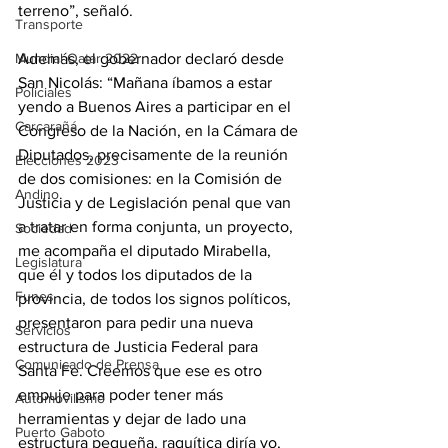
terreno”, señaló.
Transporte
Además, el gobernador declaró desde 
Mundial Qatar 2022
San Nicolás: “Mañana íbamos a estar 
Policiales
yendo a Buenos Aires a participar en el 
Carcarañá
Congreso de la Nación, en la Cámara de 
Diputados, precisamente de la reunión 
Elecciones 2023
de dos comisiones: en la Comisión de 
Andino
Justicia y de Legislación penal que van 
a tratar en forma conjunta, un proyecto, 
Sociedad
me acompaña el diputado Mirabella, 
Legislatura
que él y todos los diputados de la 
Funes
provincia, de todos los signos políticos, 
presentaron para pedir una nueva 
Servicios
estructura de Justicia Federal para 
Comunicado de Prensa
Santa Fe. Creemos que ese es otro 
empuje para poder tener más 
Automovilismo
herramientas y dejar de lado una 
Puerto Gaboto
estructura pequeña, raquítica diría yo, 