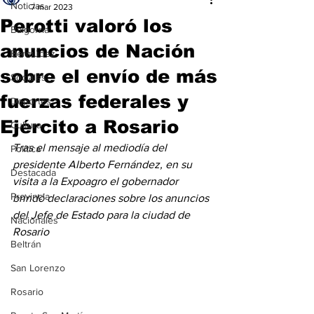
Noticias
7 mar 2023
Perotti valoró los
Baigorria
anuncios de Nación
Bermúdez
sobre el envío de más
Sociales
fuerzas federales y
Deportes
Ejército a Rosario
Cultura
Tras el mensaje al mediodía del 
Política
presidente Alberto Fernández, en su 
Destacada
visita a la Expoagro el gobernador 
Provincia
brindó declaraciones sobre los anuncios 
del Jefe de Estado para la ciudad de 
Nacionales
Rosario
Beltrán
San Lorenzo
Rosario