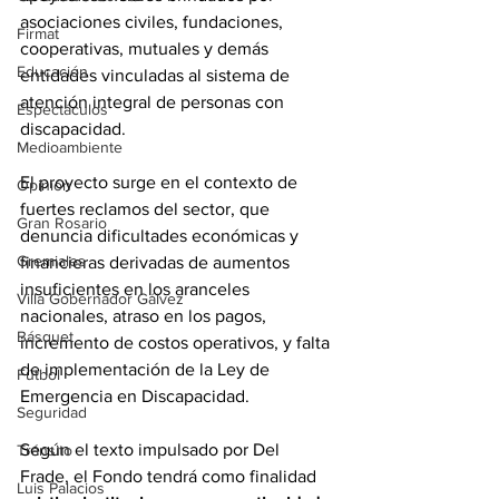
asociaciones civiles, fundaciones, 
Firmat
cooperativas, mutuales y demás 
Educación
entidades vinculadas al sistema de 
atención integral de personas con 
Espectáculos
discapacidad.
Medioambiente
El proyecto surge en el contexto de 
Opinión
fuertes reclamos del sector, que 
Gran Rosario
denuncia dificultades económicas y 
Gremiales
financieras derivadas de aumentos 
insuficientes en los aranceles 
Villa Gobernador Gálvez
nacionales, atraso en los pagos, 
Básquet
incremento de costos operativos, y falta 
de implementación de la Ley de 
Fútbol
Emergencia en Discapacidad.
Seguridad
Según el texto impulsado por Del 
Tránsito
Frade, el Fondo tendrá como finalidad 
Luis Palacios