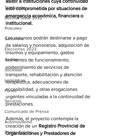
asistir a instituciones cuya continuidad 
Transporte
esté comprometida por situaciones de 
emergencia económica, financiera o 
Mundial Qatar 2022
institucional.
Policiales
Los recursos podrán destinarse a pago 
Carcarañá
de salarios y honorarios, adquisición de 
Elecciones 2023
insumos y equipamiento, gastos 
Andino
corrientes de funcionamiento, 
sostenimiento de servicios de 
Sociedad
transporte, rehabilitación y atención 
Legislatura
terapéutica, adecuaciones de 
accesibilidad, y otras erogaciones 
Funes
urgentes vinculadas a la continuidad de 
Servicios
prestaciones.
Comunicado de Prensa
Además, el proyecto contempla la 
Automovilismo
creación de un 
Registro Provincial de 
Puerto Gaboto
Organizaciones y Prestadores de 