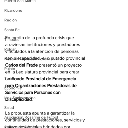
Puerto San Martín
Ricardone
Región
Santa Fe
En medio de la profunda crisis que 
Timbúes
atraviesan instituciones y prestadores 
Roldán
vinculados a la atención de personas 
con discapacidad, el diputado provincial 
Departamento San Lorenzo
Carlos del Frade
 presentó un proyecto 
Pujato
en la Legislatura provincial para crear 
Turismo
un 
Fondo Provincial de Emergencia 
para Organizaciones Prestadoras de 
Economía
Servicios para Personas con 
Liga Sanlorencina
Discapacidad
.
Salud
La propuesta apunta a garantizar la 
Asociación Rosarina de Fútbol
continuidad de prestaciones, servicios y 
apoyos esenciales brindados por 
Cañada de Gómez