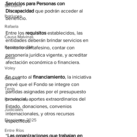
Servicios para Personas con 
Serodino
Discapacidad
 que podrán acceder al 
Ibarlucea
beneficio.
Rafaela
Entre los 
requisitos 
establecidos, las 
Causa Malvinas
entidades deberán brindar servicios en 
Recuerdos FM
territorio santafesino, contar con 
personería jurídica vigente, y acreditar 
Aldao
afectación económica o financiera.
Voley
En cuanto al 
financiamiento
, la iniciativa 
Oliveros
prevé que el Fondo se integre con 
Tenis
partidas asignadas por el presupuesto 
provincial, aportes extraordinarios del 
Reconquista
Estado, donaciones, convenios 
Judiciales
internacionales, y otros recursos 
Elecciones 2025
específicos.
Entre Ríos
“
Las organizaciones que trabajan en 