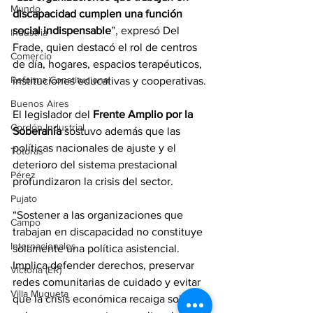
Mundo
discapacidad cumplen una función 
social indispensable
”, expresó Del 
Industria
Frade, quien destacó el rol de centros 
Comercio
de día, hogares, espacios terapéuticos, 
Reforma Constitucional
instituciones educativas y cooperativas.
Buenos Aires
El legislador del 
Frente Amplio por la 
Cordón Industrial
Soberanía
 sostuvo además que las 
políticas nacionales de ajuste y el 
Totoras
deterioro del sistema prestacional 
Pérez
profundizaron la crisis del sector.
Pujato
“Sostener a las organizaciones que 
Campo
trabajan en discapacidad no constituye 
Internacionales
solamente una política asistencial. 
Implica defender derechos, preservar 
Victoria (ER)
redes comunitarias de cuidado y evitar 
Villa Mugueta
que la crisis económica recaiga sobre 