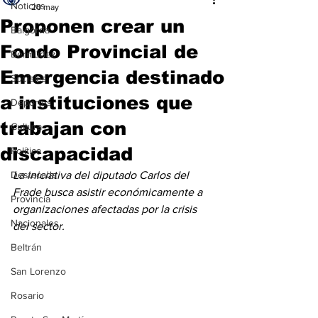
Noticias
20 may
Proponen crear un
Baigorria
Fondo Provincial de
Bermúdez
Emergencia destinado
Sociales
a instituciones que
Deportes
trabajan con
Cultura
discapacidad
Política
Destacada
La iniciativa del diputado Carlos del 
Frade busca asistir económicamente a 
Provincia
organizaciones afectadas por la crisis 
Nacionales
del sector. 
Beltrán
San Lorenzo
Rosario