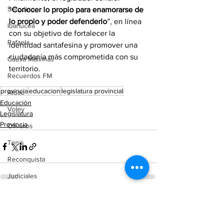
Serodino
“
Conocer lo propio para enamorarse de 
lo propio y poder defenderlo
”, en línea 
Ibarlucea
con su objetivo de fortalecer la 
Rafaela
identidad santafesina y promover una 
ciudadanía más comprometida con su 
Causa Malvinas
territorio.
Recuerdos FM
provincia
educacion
legislatura provincial
Aldao
Educación
Voley
Legislatura
Provincia
Oliveros
Tenis
Reconquista
Judiciales
Elecciones 2025
Ver todo
Entradas recientes
Entre Ríos