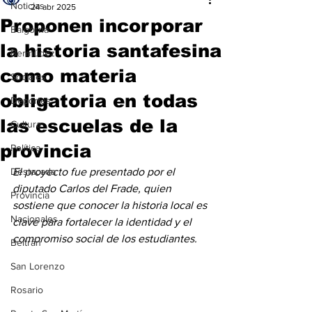
Noticias
24 abr 2025
Proponen incorporar
Baigorria
la historia santafesina
Bermúdez
como materia
Sociales
obligatoria en todas
Deportes
las escuelas de la
Cultura
provincia
Política
Destacada
El proyecto fue presentado por el 
diputado Carlos del Frade, quien 
Provincia
sostiene que conocer la historia local es 
Nacionales
clave para fortalecer la identidad y el 
compromiso social de los estudiantes.
Beltrán
San Lorenzo
Rosario