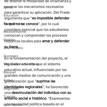
de diseñar la modalidad de enseñanza y 
generar los mecanismos necesarios 
Firmat
para garantizar su aplicación. Del Frade 
Educación
argumenta que “
es imposible defender 
Espectáculos
lo que no se conoce
”, por lo cual 
considera esencial que los estudiantes 
Medioambiente
conozcan y comprendan los procesos 
Opinión
históricos locales para 
amar y defender 
su tierra
.
Gran Rosario
Gremiales
En la fundamentación del proyecto, el 
legislador advierte que el sistema 
Villa Gobernador Gálvez
educativo actual, influenciado por los 
Básquet
grandes medios de comunicación y una 
Fútbol
globalización que “
suprime las 
identidades regionales
”, ha favorecido 
Seguridad
una 
desvinculación del individuo con su 
Tránsito
entorno social e histórico
. “Expresamos 
una necesidad política basada en el 
Luis Palacios