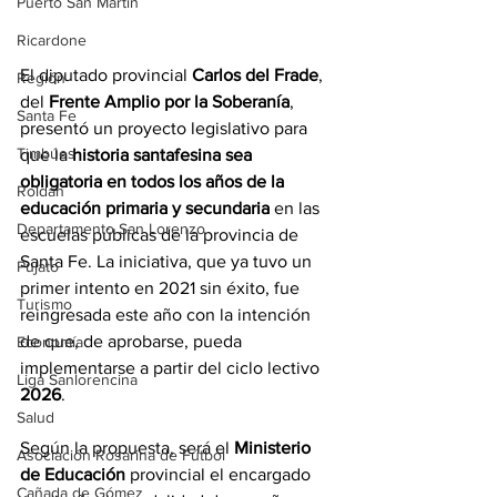
Puerto San Martín
Ricardone
El diputado provincial 
Carlos del Frade
, 
Región
del 
Frente Amplio por la Soberanía
, 
Santa Fe
presentó un proyecto legislativo para 
Timbúes
que la 
historia santafesina sea 
obligatoria en todos los años de la 
Roldán
educación primaria y secundaria
 en las 
Departamento San Lorenzo
escuelas públicas de la provincia de 
Santa Fe. La iniciativa, que ya tuvo un 
Pujato
primer intento en 2021 sin éxito, fue 
Turismo
reingresada este año con la intención 
de que, de aprobarse, pueda 
Economía
implementarse a partir del ciclo lectivo 
Liga Sanlorencina
2026
.
Salud
Según la propuesta, será el 
Ministerio 
Asociación Rosarina de Fútbol
de Educación
 provincial el encargado 
Cañada de Gómez