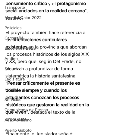
pensamiento crítico
 y el 
protagonismo 
Transporte
social anclados en la realidad cercana
”, 
Mundial Qatar 2022
sostuvo.
Policiales
El proyecto también hace referencia a 
Carcarañá
las 
orientaciones curriculares 
existentes
 en la provincia que abordan 
Elecciones 2023
los procesos históricos de los siglos XIX 
Andino
y XX, pero que, según Del Frade, no 
alcanzan a profundizar de forma 
Sociedad
sistemática la historia santafesina. 
Legislatura
“
Pensar críticamente el presente es 
Funes
posible siempre y cuando los 
estudiantes conozcan los procesos 
Servicios
históricos que gestaron la realidad en la 
Comunicado de Prensa
que viven
”, destaca el texto de la 
propuesta.
Automovilismo
Puerto Gaboto
Finalmente, el legislador señaló: 