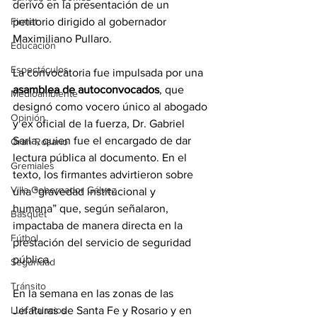
derivó en la presentación de un 
petitorio dirigido al gobernador 
Firmat
Maximiliano Pullaro.
Educación
Espectáculos
La convocatoria fue impulsada por una 
asamblea de autoconvocados
, que 
Medioambiente
designó como vocero único al abogado 
Opinión
y ex oficial de la fuerza, Dr. Gabriel 
Sarla, quien fue el encargado de dar 
Gran Rosario
lectura pública al documento. En el 
Gremiales
texto, los firmantes advirtieron sobre 
Villa Gobernador Gálvez
una “gravedad institucional y 
humana” que, según señalaron, 
Básquet
impactaba de manera directa en la 
Fútbol
prestación del servicio de seguridad 
pública.
Seguridad
Tránsito
En la semana en las zonas de las 
Jefaturas de Santa Fe y Rosario y en 
Luis Palacios