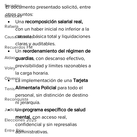
Serodino
El documento presentado solicitó, entre 
otros puntos:
Ibarlucea
Una
 recomposición salarial real,
Rafaela
con un haber inicial no inferior a la 
canasta básica total y liquidaciones 
Causa Malvinas
claras y auditables.
Recuerdos FM
Un 
reordenamiento del régimen de 
Aldao
guardias
, con descanso efectivo, 
previsibilidad y límites razonables a 
Voley
la carga horaria.
Oliveros
La implementación de una 
Tarjeta 
Alimentaria Policial
 para todo el 
Tenis
personal, sin distinción de destino 
Reconquista
ni jerarquía.
Un
 programa específico de salud 
Judiciales
mental
, con acceso real, 
Elecciones 2025
confidencial y sin represalias 
Entre Ríos
administrativas.