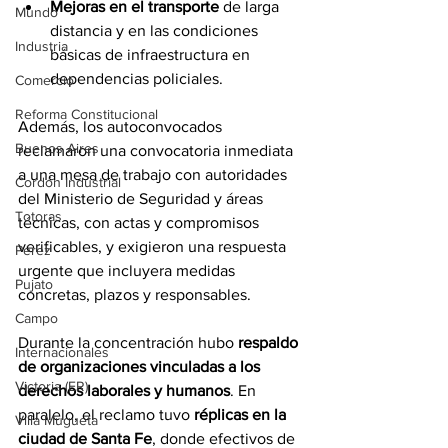
Mejoras en el transporte 
de larga 
Mundo
distancia y en las condiciones 
Industria
básicas de infraestructura en 
dependencias policiales.
Comercio
Reforma Constitucional
Además, los autoconvocados 
Buenos Aires
reclamaron una convocatoria inmediata 
a una mesa de trabajo con autoridades 
Cordón Industrial
del Ministerio de Seguridad y áreas 
Totoras
técnicas, con actas y compromisos 
verificables, y exigieron una respuesta 
Pérez
urgente que incluyera medidas 
Pujato
concretas, plazos y responsables.
Campo
Durante la concentración hubo 
respaldo 
Internacionales
de organizaciones vinculadas a los 
Victoria (ER)
derechos laborales y humanos
. En 
paralelo, el reclamo tuvo 
réplicas en la 
Villa Mugueta
ciudad de Santa Fe
, donde efectivos de 