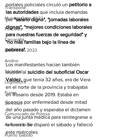
portales policiales circuló un 
petitorio a 
Transporte
las autoridades
 que incluía demandas 
Mundial Qatar 2022
por 
"salario digno", "jornadas laborales 
dignas", "mejores condiciones laborales 
Policiales
para nuestras fuerzas de seguridad" y 
Carcarañá
"no más familias bajo la línea de 
pobreza"
. 
Elecciones 2023
Andino
Los manifestantes hacían también 
Sociedad
alusión al 
suicidio del suboficial Oscar 
Valdez, 
que tenía 32 años, era de Vera 
Legislatura
en el norte de la provincia y trabajaba 
Funes
en Rosario desde 2019. Estaba en 
licencia por enfermedad desde mitad 
Servicios
del año pasado y esperaba el dictamen 
Comunicado de Prensa
de una junta médica para reintegrarse a 
la fuerza. Se disparó el sábado y falleció 
Automovilismo
este miércoles.
Puerto Gaboto