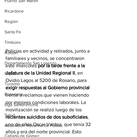
Puerto San Martín
Ricardone
Región
Santa Fe
Timbúes
Policías en actividad y retirados, junto a 
Roldán
familiares y vecinos, se concentraron 
Departamento San Lorenzo
este miércoles 
por la tarde frente a la 
Jefatura de la Unidad Regional II
, en 
Pujato
Ovidio Lagos al 5200 de Rosario, para 
Turismo
exigir respuestas al Gobierno provincial 
Economía
frente a reclamos que vienen haciendo 
por mejores condiciones laborales. La 
Liga Sanlorencina
movilización se realizó luego de los 
Salud
recientes suicidios de dos suboficiales
, 
uno de ellos Oscar Valdez, que tenía 32 
Asociación Rosarina de Fútbol
años y era del norte provincial. Esto 
Cañada de Gómez