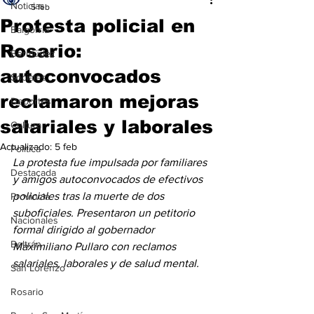
Noticias
5 feb
Protesta policial en
Baigorria
Rosario:
Bermúdez
autoconvocados
Sociales
reclamaron mejoras
Deportes
salariales y laborales
Cultura
Actualizado:
5 feb
Política
La protesta fue impulsada por familiares 
Destacada
y amigos autoconvocados de efectivos 
policiales tras la muerte de dos 
Provincia
suboficiales. Presentaron un petitorio 
Nacionales
formal dirigido al gobernador 
Beltrán
Maximiliano Pullaro con reclamos 
salariales, laborales y de salud mental.
San Lorenzo
Rosario