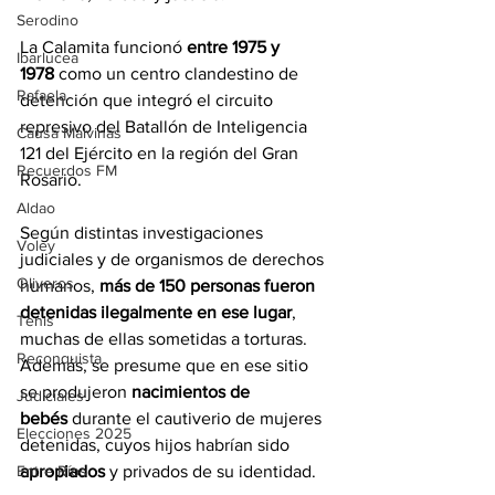
Serodino
La Calamita funcionó 
entre 1975 y 
Ibarlucea
1978
 como un centro clandestino de 
Rafaela
detención que integró el circuito 
represivo del Batallón de Inteligencia 
Causa Malvinas
121 del Ejército en la región del Gran 
Recuerdos FM
Rosario. 
Aldao
Según distintas investigaciones 
Voley
judiciales y de organismos de derechos 
Oliveros
humanos, 
más de 150 personas fueron 
detenidas ilegalmente en ese lugar
, 
Tenis
muchas de ellas sometidas a torturas. 
Reconquista
Además, se presume que en ese sitio 
se produjeron 
nacimientos de 
Judiciales
bebés
 durante el cautiverio de mujeres 
Elecciones 2025
detenidas, cuyos hijos habrían sido 
apropiados 
y privados de su identidad.
Entre Ríos