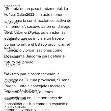
Transporte
“Se trata de un paso fundamental. La 
señalización no es un acto menor, es 
Mundial Qatar 2022
clave para la construcción colectiva de 
Policiales
la memoria”, sostuvo Jatón en diálogo 
Carcarañá
de 
El Urbano Digital
, quien además 
adelantó que se iniciará un trabajo 
Elecciones 2023
conjunto entre el Estado provincial, el 
Andino
municipio y organizaciones como 
Documenta Baigorria para definir el 
Sociedad
futuro del predio.
Legislatura
Funes
Del acto participaron también la 
ministra de Cultura provincial, Susana 
Servicios
Rueda, junto a concejales locales y 
Comunicado de Prensa
referentes sociales, quienes 
coincidieron en la importancia de 
Automovilismo
consolidar el sitio como un espacio de 
Puerto Gaboto
memoria, verdad y justicia.