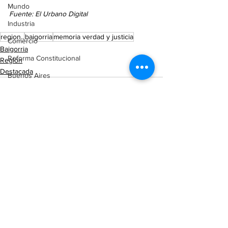
Mundo
Fuente: El Urbano Digital
Industria
region..
baigorria
memoria verdad y justicia
Comercio
Baigorria
Reforma Constitucional
Región
Destacada
Buenos Aires
Cordón Industrial
Totoras
Pérez
Pujato
Ver todo
Entradas recientes
Campo
Internacionales
Victoria (ER)
Villa Mugueta