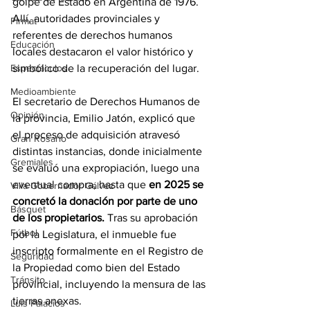
golpe de Estado en Argentina de 1976. 
Allí, autoridades provinciales y 
Firmat
referentes de derechos humanos 
Educación
locales destacaron el valor histórico y 
simbólico de la recuperación del lugar.
Espectáculos
Medioambiente
El secretario de Derechos Humanos de 
Opinión
la provincia, Emilio Jatón, explicó que 
el proceso de adquisición atravesó 
Gran Rosario
distintas instancias, donde inicialmente 
Gremiales
se evaluó una expropiación, luego una 
eventual compra, hasta que 
en 2025 se 
Villa Gobernador Gálvez
concretó la donación por parte de uno 
Básquet
de los propietarios.
 Tras su aprobación 
Fútbol
por la Legislatura, el inmueble fue 
inscripto formalmente en el Registro de 
Seguridad
la Propiedad como bien del Estado 
Tránsito
provincial, incluyendo la mensura de las 
tierras anexas.
Luis Palacios