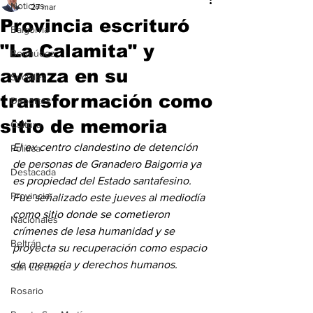
Noticias
27 mar
Provincia escrituró
Baigorria
"La Calamita" y
Bermúdez
avanza en su
Sociales
transformación como
Deportes
sitio de memoria
Cultura
El ex centro clandestino de detención 
Política
de personas de Granadero Baigorria ya 
Destacada
es propiedad del Estado santafesino. 
Provincia
Fue señalizado este jueves al mediodía 
como sitio donde se cometieron 
Nacionales
crímenes de lesa humanidad y se 
Beltrán
proyecta su recuperación como espacio 
de memoria y derechos humanos.
San Lorenzo
Rosario