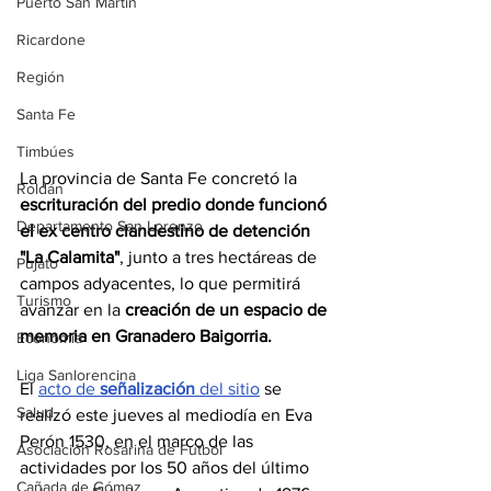
Puerto San Martín
Ricardone
Región
Santa Fe
Timbúes
La provincia de Santa Fe concretó la 
Roldán
escrituración del predio donde funcionó 
Departamento San Lorenzo
el ex centro clandestino de detención 
"La Calamita"
, junto a tres hectáreas de 
Pujato
campos adyacentes, lo que permitirá 
Turismo
avanzar en la 
creación de un espacio de 
memoria en Granadero Baigorria.
Economía
Liga Sanlorencina
El 
acto de 
señalización 
del sitio
 se 
Salud
realizó este jueves al mediodía en Eva 
Perón 1530, en el marco de las 
Asociación Rosarina de Fútbol
actividades por los 50 años del último 
Cañada de Gómez