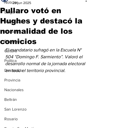
Noticias
29 jun 2025
Pullaro votó en
Baigorria
Hughes y destacó la
Bermúdez
normalidad de los
Sociales
comicios
Deportes
El mandatario sufragó en la Escuela N° 
Cultura
504 “Domingo F. Sarmiento”. Valoró el 
Política
desarrollo normal de la jornada electoral 
Destacada
en todo el territorio provincial.
Provincia
Nacionales
Beltrán
San Lorenzo
Rosario