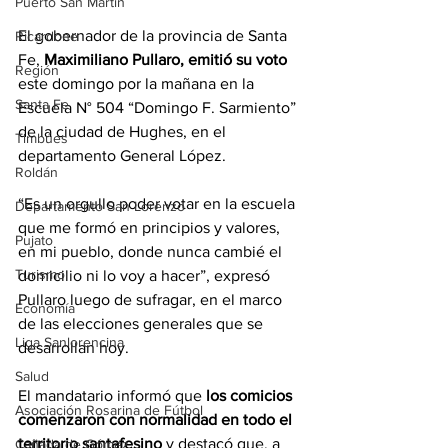
Puerto San Martín
El gobernador de la provincia de Santa 
Ricardone
Fe, 
Maximiliano Pullaro, emitió su voto
Región
este domingo por la mañana en la 
Santa Fe
Escuela N° 504 “Domingo F. Sarmiento” 
de la ciudad de Hughes, en el 
Timbúes
departamento General López.
Roldán
“Es un orgullo poder votar en la escuela 
Departamento San Lorenzo
que me formó en principios y valores, 
Pujato
en mi pueblo, donde nunca cambié el 
Turismo
domicilio ni lo voy a hacer”, expresó 
Pullaro luego de sufragar, en el marco 
Economía
de las elecciones generales que se 
Liga Sanlorencina
desarrollan hoy.
Salud
El mandatario informó que
 los comicios 
Asociación Rosarina de Fútbol
comenzaron con normalidad en todo el 
territorio santafesino
 y destacó que, a 
Cañada de Gómez