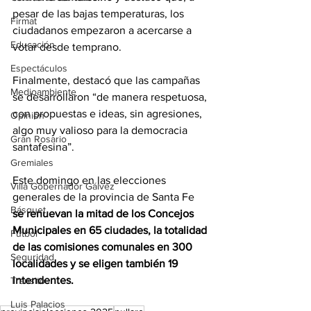
pesar de las bajas temperaturas, los 
Firmat
ciudadanos empezaron a acercarse a 
Educación
votar desde temprano.
Espectáculos
Finalmente, destacó que las campañas 
Medioambiente
se desarrollaron “de manera respetuosa, 
con propuestas e ideas, sin agresiones, 
Opinión
algo muy valioso para la democracia 
Gran Rosario
santafesina”.
Gremiales
Este domingo en las elecciones 
Villa Gobernador Gálvez
generales de la provincia de Santa Fe 
Básquet
se renuevan la mitad de los Concejos 
Municipales en 65 ciudades, la totalidad 
Fútbol
de las comisiones comunales en 300 
Seguridad
localidades y se eligen también 19 
intendentes.
Tránsito
Luis Palacios