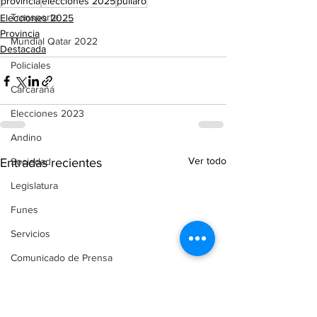
provincia
elecciones 2025
pullaro
Transporte
Elecciones 2025
Provincia
Mundial Qatar 2022
Destacada
Policiales
Carcarañá
Elecciones 2023
Andino
Ver todo
Entradas recientes
Sociedad
Legislatura
Funes
Servicios
Comunicado de Prensa
Automovilismo
Puerto Gaboto