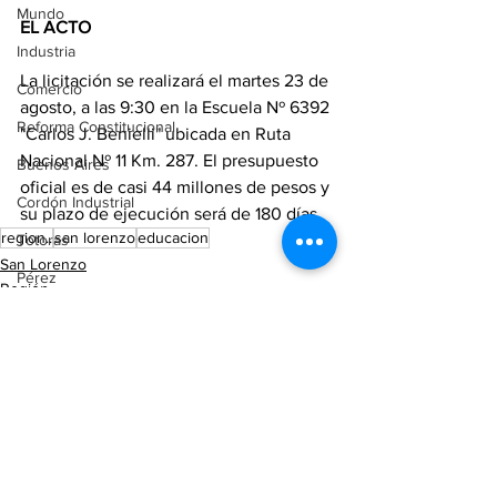
Mundo
EL ACTO
Industria
La licitación se realizará el martes 23 de 
Comercio
agosto, a las 9:30 en la Escuela Nº 6392 
Reforma Constitucional
"Carlos J. Benielli" ubicada en Ruta 
Nacional Nº 11 Km. 287. El presupuesto 
Buenos Aires
oficial es de casi 44 millones de pesos y 
Cordón Industrial
su plazo de ejecución será de 180 días.
region..
san lorenzo
educacion
Totoras
San Lorenzo
Pérez
Región
Pujato
Campo
Internacionales
Victoria (ER)
Ver todo
Entradas recientes
Villa Mugueta