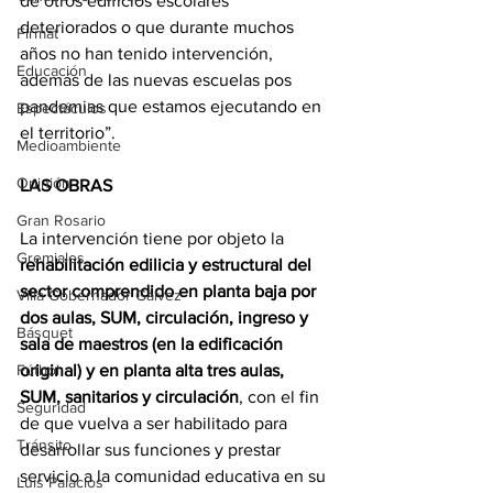
de otros edificios escolares 
deteriorados o que durante muchos 
Firmat
años no han tenido intervención, 
Educación
además de las nuevas escuelas pos 
pandemias que estamos ejecutando en 
Espectáculos
el territorio”.
Medioambiente
Opinión
LAS OBRAS
Gran Rosario
La intervención tiene por objeto la 
Gremiales
rehabilitación edilicia y estructural del 
sector comprendido en planta baja por 
Villa Gobernador Gálvez
dos aulas, SUM, circulación, ingreso y 
Básquet
sala de maestros (en la edificación 
original) y en planta alta tres aulas, 
Fútbol
SUM, sanitarios y circulación
, con el fin 
Seguridad
de que vuelva a ser habilitado para 
Tránsito
desarrollar sus funciones y prestar 
servicio a la comunidad educativa en su 
Luis Palacios