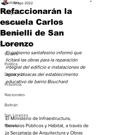
Noticias
10 ago 2022
Refaccionarán la
Baigorria
escuela Carlos
Bermúdez
Benielli de San
Sociales
Lorenzo
Deportes
El gobierno santafesino informó que 
Cultura
licitará las obras para la reparación 
Política
integral del edificio e instalaciones de 
Destacada
agua y cloacas del establecimento 
educativo de barrio Bouchard
Provincia
Nacionales
Beltrán
San Lorenzo
El Ministerio de Infraestructura, 
Servicios Públicos y Hábitat, a través de 
Rosario
la Secretaría de Arquitectura y Obras 