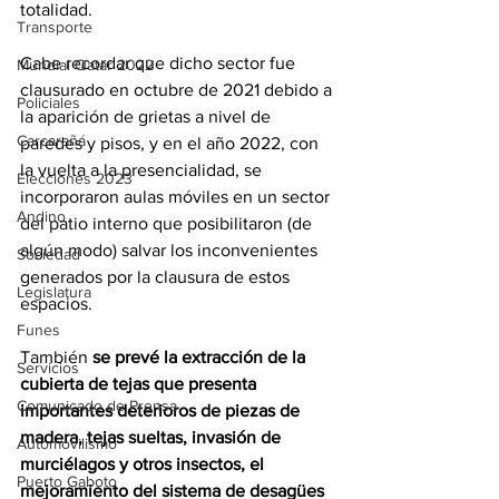
totalidad.
Transporte
Cabe recordar que dicho sector fue 
Mundial Qatar 2022
clausurado en octubre de 2021 debido a 
Policiales
la aparición de grietas a nivel de 
Carcarañá
paredes y pisos, y en el año 2022, con 
la vuelta a la presencialidad, se 
Elecciones 2023
incorporaron aulas móviles en un sector 
Andino
del patio interno que posibilitaron (de 
algún modo) salvar los inconvenientes 
Sociedad
generados por la clausura de estos 
Legislatura
espacios.
Funes
También 
se prevé la extracción de la 
Servicios
cubierta de tejas que presenta 
Comunicado de Prensa
importantes deterioros de piezas de 
madera, tejas sueltas, invasión de 
Automovilismo
murciélagos y otros insectos, el 
Puerto Gaboto
mejoramiento del sistema de desagües 