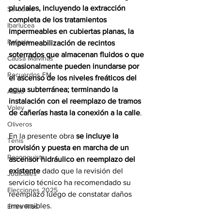
pluviales, incluyendo la extracción 
Serodino
completa de los tratamientos 
Ibarlucea
impermeables en cubiertas planas, la 
Rafaela
impermeabilización de recintos 
soterrados que almacenan fluidos o que 
Causa Malvinas
ocasionalmente pueden inundarse por 
Recuerdos FM
el ascenso de los niveles freáticos del 
agua subterránea; terminando la 
Aldao
instalación con el reemplazo de tramos 
Voley
de cañerías hasta la conexión a la calle
.
Oliveros
En la presente obra 
se incluye la 
Tenis
provisión y puesta en marcha de un 
Reconquista
ascensor hidráulico en reemplazo del 
existente
 dado que la revisión del 
Judiciales
servicio técnico ha recomendado su 
Elecciones 2025
reemplazo luego de constatar daños 
irreversibles.
Entre Ríos