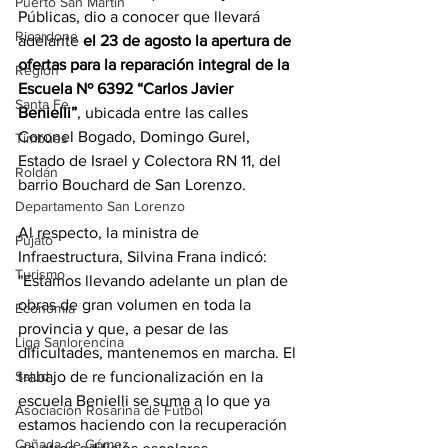
Puerto San Martín
Públicas, dio a conocer que llevará 
Ricardone
adelante 
el 23 de agosto la apertura de 
ofertas para la reparación integral de la 
Región
Escuela Nº 6392 “Carlos Javier 
Santa Fe
Benielli”
, ubicada entre las calles 
Coronel Bogado, Domingo Gurel, 
Timbúes
Estado de Israel y Colectora RN 11, del 
Roldán
barrio Bouchard de San Lorenzo.
Departamento San Lorenzo
Al respecto, la ministra de 
Pujato
Infraestructura, Silvina Frana indicó: 
Turismo
"Estamos llevando adelante un plan de 
obras de gran volumen en toda la 
Economía
provincia y que, a pesar de las 
Liga Sanlorencina
dificultades, mantenemos en marcha. El 
trabajo de re funcionalización en la 
Salud
escuela Benielli se suma a lo que ya 
Asociación Rosarina de Fútbol
estamos haciendo con la recuperación 
Cañada de Gómez