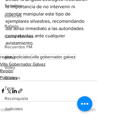
Serodino
la importancia de no intervenir ni 
intentar manipular este tipo de 
Ibarlucea
ejemplares silvestres, recomendando 
Rafaela
dar aviso inmediato a las autoridades 
competentes ante cualquier 
Causa Malvinas
avistamiento.
Recuerdos FM
region.
policiales
villa gobernador galvez
Aldao
Villa Gobernador Gálvez
Voley
Región
Policiales
Oliveros
Tenis
Reconquista
Judiciales
Elecciones 2025
Ver todo
Entradas recientes
Entre Ríos