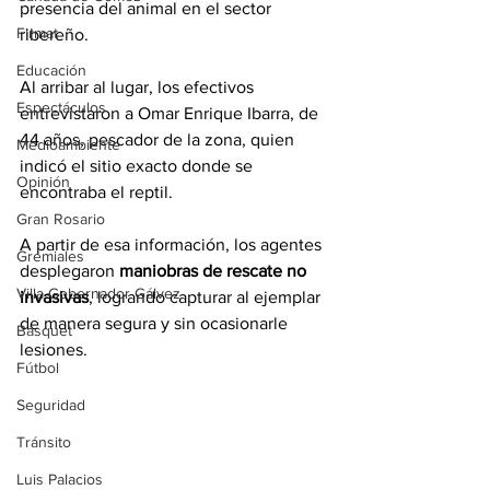
presencia del animal en el sector 
Firmat
ribereño.
Educación
Al arribar al lugar, los efectivos 
Espectáculos
entrevistaron a Omar Enrique Ibarra, de 
44 años, pescador de la zona, quien 
Medioambiente
indicó el sitio exacto donde se 
Opinión
encontraba el reptil.
Gran Rosario
A partir de esa información, los agentes 
Gremiales
desplegaron 
maniobras de rescate no 
Villa Gobernador Gálvez
invasivas
, logrando capturar al ejemplar 
de manera segura y sin ocasionarle 
Básquet
lesiones.
Fútbol
Seguridad
Tránsito
Luis Palacios