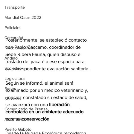
Transporte
Mundial Qatar 2022
Policiales
Carcarañá
Posteriormente, se estableció contacto 
con Pablo Caccamo, coordinador de 
Elecciones 2023
Sede Ribera Fauna, quien dispuso el 
Andino
traslado del yacaré a ese espacio para 
Sociedad
su correspondiente evaluación sanitaria.
Legislatura
Según se informó, el animal será 
Funes
examinado por un médico veterinario y, 
una vez constatado su estado de salud, 
Servicios
se avanzará con una 
liberación 
Comunicado de Prensa
controlada en un ambiente adecuado 
para su conservación
.
Automovilismo
Puerto Gaboto
Desde la Brigada Ecológica recordaron 