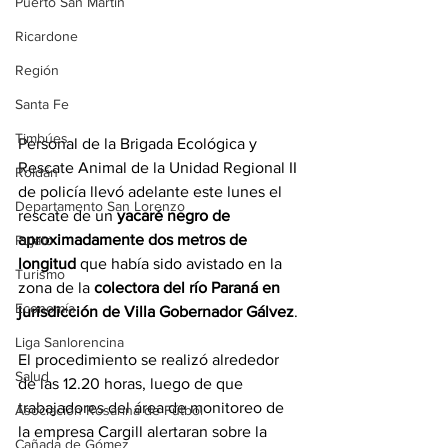
Puerto San Martín
Ricardone
Región
Santa Fe
Timbúes
Personal de la Brigada Ecológica y 
Rescate Animal de la Unidad Regional II 
Roldán
de policía llevó adelante este lunes el 
Departamento San Lorenzo
rescate de un 
yacaré negro de 
aproximadamente dos metros de 
Pujato
longitud
 que había sido avistado en la 
Turismo
zona de la 
colectora del río Paraná en 
Economía
jurisdicción de Villa Gobernador Gálvez
.
Liga Sanlorencina
El procedimiento se realizó alrededor 
Salud
de las 12.20 horas, luego de que 
trabajadores del área de monitoreo de 
Asociación Rosarina de Fútbol
la empresa Cargill alertaran sobre la 
Cañada de Gómez