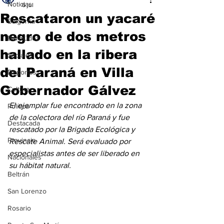
Noticias
6 jul
Rescataron un yacaré
Baigorria
negro de dos metros
Bermúdez
hallado en la ribera
Sociales
del Paraná en Villa
Deportes
Gobernador Gálvez
Cultura
El ejemplar fue encontrado en la zona 
Política
de la colectora del río Paraná y fue 
Destacada
rescatado por la Brigada Ecológica y 
Provincia
Rescate Animal. Será evaluado por 
especialistas antes de ser liberado en 
Nacionales
su hábitat natural.
Beltrán
San Lorenzo
Rosario