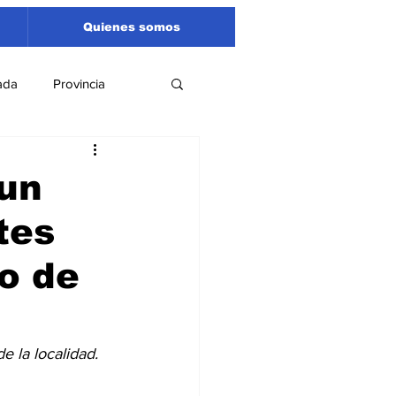
Quienes somos
ada
Provincia
Región
Santa Fe
 un
tes
Liga Sanlorencina
o de
spectáculos
e la localidad.