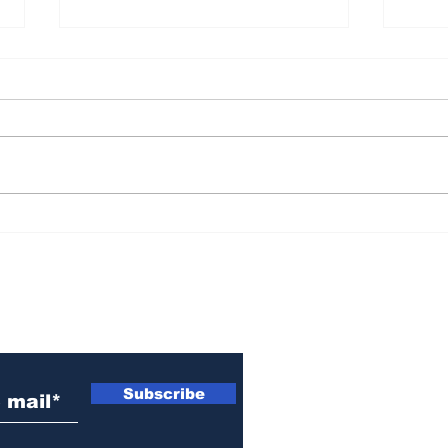
Di Stefano: “Llevar gas
El t
natural a más
int
localidades es impulsar
aum
el crecimiento de toda
1.4
 electrónico
la región”
dec
Subscribe