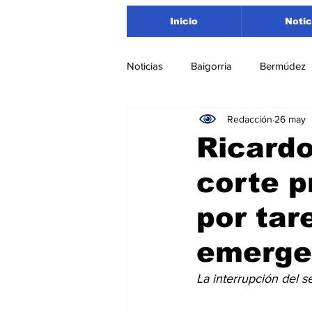
Inicio
Notic
Noticias
Baigorria
Bermúdez
Redacción
26 may
Nacionales
Beltrán
San
Ricardo
corte 
Timbúes
Roldán
Depar
por tar
Salud
Asociación Rosarina d
emerge
La interrupción del se
Medioambiente