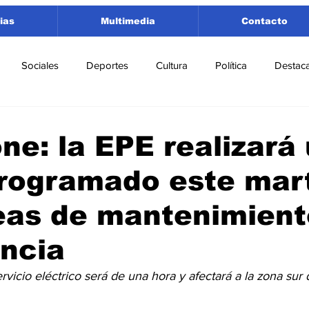
ias
Multimedia
Contacto
Sociales
Deportes
Cultura
Política
Destac
 Lorenzo
Rosario
Puerto San Martín
Ricardone
ne: la EPE realizará
programado este mar
tamento San Lorenzo
Pujato
Turismo
Economía
eas de mantenimient
e Fútbol
Cañada de Gómez
Firmat
Educación
E
ncia
rvicio eléctrico será de una hora y afectará a la zona sur d