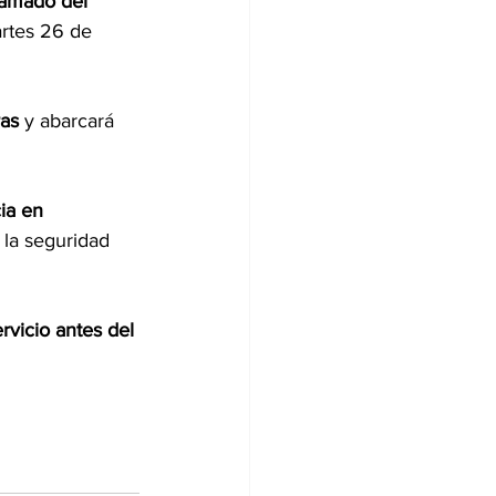
ramado del 
artes 26 de 
ras
 y abarcará 
ia en 
 la seguridad 
rvicio antes del 