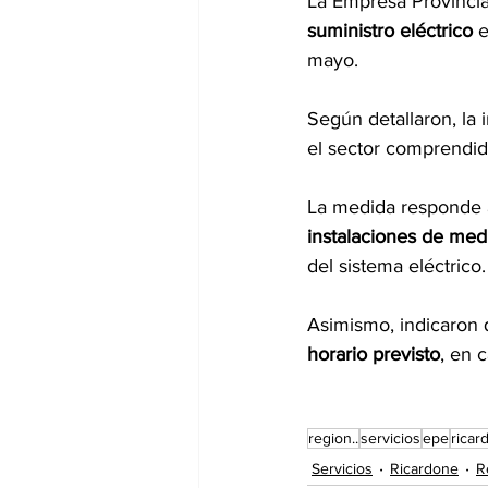
La Empresa Provincial
suministro eléctrico
 
mayo.
Según detallaron, la 
el sector comprendid
La medida responde a
instalaciones de med
del sistema eléctrico.
Asimismo, indicaron 
horario previsto
, en 
region..
servicios
epe
ricar
Servicios
Ricardone
R