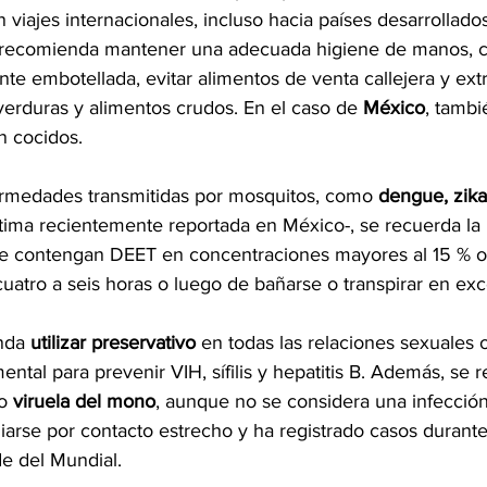
 viajes internacionales, incluso hacia países desarrollados
se recomienda mantener una adecuada higiene de manos, 
e embotellada, evitar alimentos de venta callejera y ext
verduras y alimentos crudos. En el caso de 
México
, tambi
n cocidos.
rmedades transmitidas por mosquitos, como 
dengue, zika
última recientemente reportada en México-, se recuerda la
que contengan DEET en concentraciones mayores al 15 % o i
uatro a seis horas o luego de bañarse o transpirar en exc
nda
 utilizar preservativo 
en todas las relaciones sexuales 
tal para prevenir VIH, sífilis y hepatitis B. Además, se 
o 
viruela del mono
, aunque no se considera una infección
iarse por contacto estrecho y ha registrado casos duran
de del Mundial.