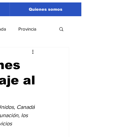
Quienes somos
ada
Provincia
Región
Santa Fe
nes
aje al
Liga Sanlorencina
spectáculos
Unidos, Canadá 
unación, los 
icios 