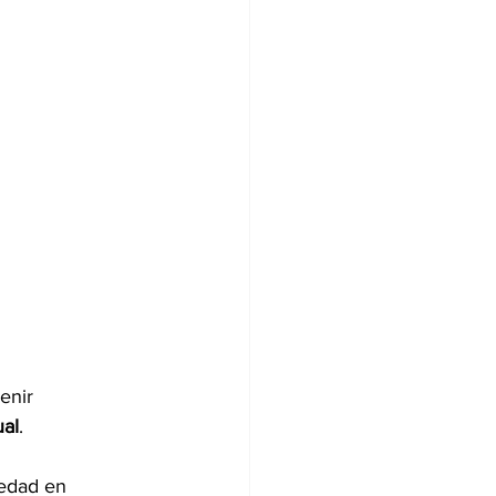
enir 
ual
.
medad en 