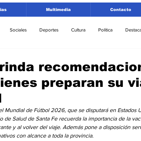
ias
Multimedia
Contacto
Sociales
Deportes
Cultura
Política
Destac
 Lorenzo
Rosario
Puerto San Martín
Ricardone
brinda recomendacio
ienes preparan su vi
tamento San Lorenzo
Pujato
Turismo
Economía
l
e Fútbol
Cañada de Gómez
Firmat
Educación
E
el Mundial de Fútbol 2026, que se disputará en Estados 
io de Salud de Santa Fe recuerda la importancia de la vac
ante y al volver del viaje. Además pone a disposición serv
mativos con alcance a toda la provincia.