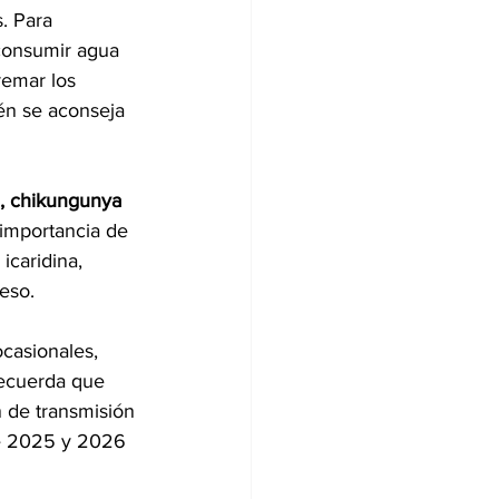
. Para 
consumir agua 
remar los 
én se aconseja 
, chikungunya 
 importancia de 
caridina, 
eso.
ocasionales, 
recuerda que 
 de transmisión 
te 2025 y 2026 