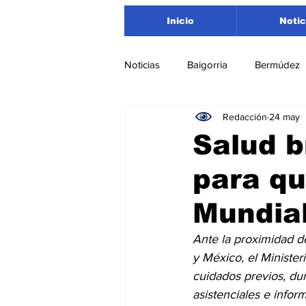
Inicio
Notic
Noticias
Baigorria
Bermúdez
Redacción
24 may
Nacionales
Beltrán
San
Salud 
para qu
Timbúes
Roldán
Depar
Mundia
Salud
Asociación Rosarina d
Ante la proximidad d
y México, el Minister
cuidados previos, dur
Medioambiente
asistenciales e infor