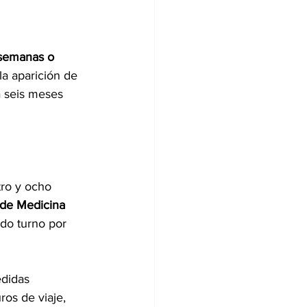
semanas o 
la aparición de 
a seis meses 
tro y ocho 
 de Medicina 
ando turno por 
edidas 
os de viaje, 