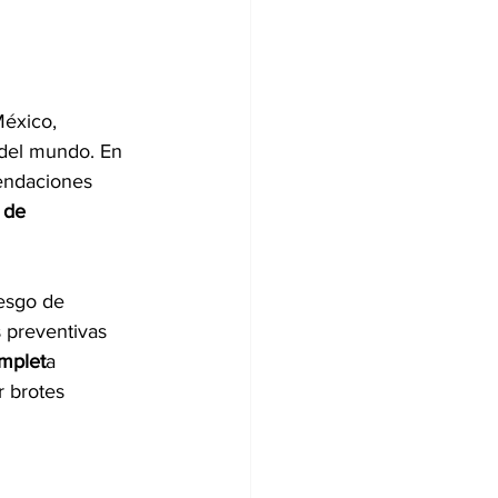
México, 
 del mundo. En 
mendaciones 
 de 
esgo de 
 preventivas 
mplet
a 
 brotes 