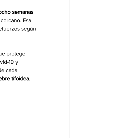
 ocho semanas 
 cercano. Esa 
refuerzos según 
que protege 
vid-19 y 
 de cada 
iebre tifoidea
.