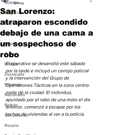
Noticias
10 may
San Lorenzo:
Baigorria
atraparon escondido
Bermúdez
debajo de una cama a
Sociales
un sospechoso de
Deportes
robo
Cultura
El operativo se desarrolló este sábado 
Política
por la tarde e incluyó un cerrojo policial 
Destacada
y la intervención del Grupo de 
Provincia
Operaciones Tácticas en la zona centro-
norte de la ciudad. El individuo, 
Nacionales
apuntado por el robo de una moto el día 
Beltrán
anterior, comenzó a escapar por los 
techos de viviendas al ver a la policía. 
San Lorenzo
Rosario