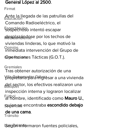
General López al 2500
.
Firmat
Ante la llegada de las patrullas del 
Educación
Comando Radioeléctrico, el 
Espectáculos
sospechoso intentó escapar 
desplazándose por los techos de 
Medioambiente
viviendas linderas, lo que motivó la 
Opinión
inmediata intervención del Grupo de 
Operaciones Tácticas (G.O.T.).
Gran Rosario
Gremiales
Tras obtener autorización de una 
Villa Gobernador Gálvez
propietaria para ingresar a una vivienda 
del sector, los efectivos realizaron una 
Básquet
inspección interna y lograron localizar 
Fútbol
al hombre, identificado como 
Mauro U.
, 
quien se encontraba 
escondido debajo 
Seguridad
de una cama
.
Tránsito
Luis Palacios
Según informaron fuentes policiales, 