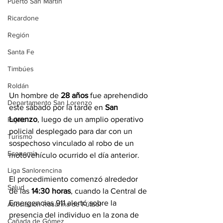
Puerto San Martín
Ricardone
Región
Santa Fe
Timbúes
Roldán
Un hombre de 
28 años
 fue aprehendido 
Departamento San Lorenzo
este sábado por la tarde en 
San 
Lorenzo
, luego de un amplio operativo 
Pujato
policial desplegado para dar con un 
Turismo
sospechoso vinculado al robo de un 
Economía
motovehículo ocurrido el día anterior.
Liga Sanlorencina
El procedimiento comenzó alrededor 
Salud
de las 
14:30 horas
, cuando la Central de 
Emergencias 911 alertó sobre la 
Asociación Rosarina de Fútbol
presencia del individuo en la zona de 
Cañada de Gómez