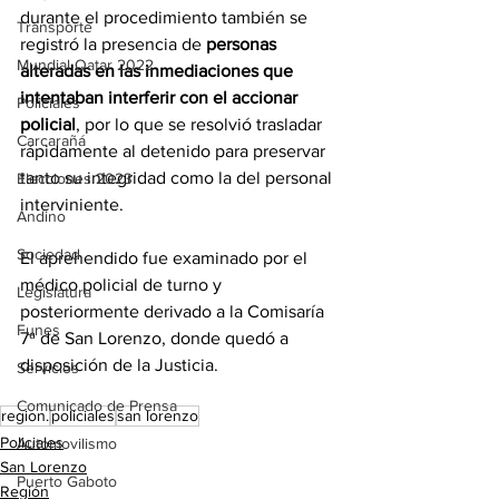
durante el procedimiento también se 
Transporte
registró la presencia de 
personas 
Mundial Qatar 2022
alteradas en las inmediaciones que 
intentaban interferir con el accionar 
Policiales
policial
, por lo que se resolvió trasladar 
Carcarañá
rápidamente al detenido para preservar 
tanto su integridad como la del personal 
Elecciones 2023
interviniente.
Andino
Sociedad
El aprehendido fue examinado por el 
médico policial de turno y 
Legislatura
posteriormente derivado a la Comisaría 
Funes
7ª de San Lorenzo, donde quedó a 
disposición de la Justicia.
Servicios
Comunicado de Prensa
region.
policiales
san lorenzo
Policiales
Automovilismo
San Lorenzo
Puerto Gaboto
Región