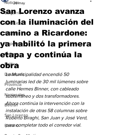
Noticias
26 may
San Lorenzo avanza
Baigorria
con la iluminación del
Bermúdez
camino a Ricardone:
Sociales
ya habilitó la primera
Deportes
etapa y continúa la
Cultura
obra
Política
Destacada
La Municipalidad encendió 50 
luminarias led de 30 mil lúmenes sobre 
Provincia
calle Hermes Binner, con cableado 
Nacionales
subterráneo y dos transformadores. 
Ahora continúa la intervención con la 
Beltrán
instalación de otras 58 columnas sobre 
San Lorenzo
Roberto Biraghi, San Juan y José Verd, 
para completar todo el corredor vial.
Rosario