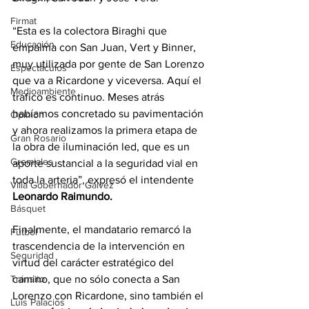
Firmat
“Esta es la colectora Biraghi que 
Educación
empalma con San Juan, Vert y Binner, 
muy utilizada por gente de San Lorenzo 
Espectáculos
que va a Ricardone y viceversa. Aquí el 
Medioambiente
tráfico es continuo. Meses atrás 
habíamos concretado su pavimentación 
Opinión
y ahora realizamos la primera etapa de 
Gran Rosario
la obra de iluminación led, que es un 
Gremiales
aporte sustancial a la seguridad vial en 
toda la arteria”, expresó el intendente 
Villa Gobernador Gálvez
Leonardo Raimundo.
Básquet
Finalmente, el mandatario remarcó la 
Fútbol
trascendencia de la intervención en 
Seguridad
virtud del carácter estratégico del 
camino, que no sólo conecta a San 
Tránsito
Lorenzo con Ricardone, sino también el 
Luis Palacios