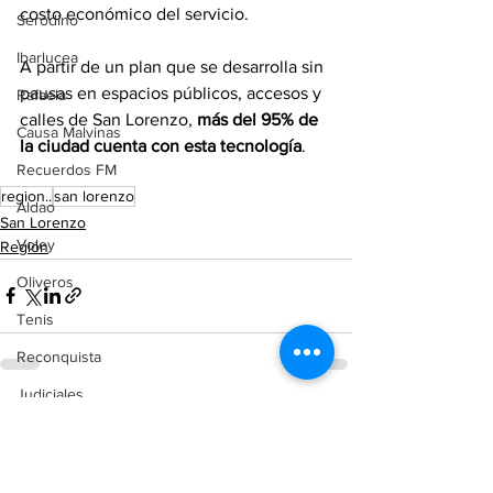
costo económico del servicio.
Serodino
Ibarlucea
A partir de un plan que se desarrolla sin 
pausas en espacios públicos, accesos y 
Rafaela
calles de San Lorenzo,
 más del 95% de 
Causa Malvinas
la ciudad cuenta con esta tecnología
.
Recuerdos FM
region..
san lorenzo
Aldao
San Lorenzo
Voley
Región
Oliveros
Tenis
Reconquista
Judiciales
Ver todo
Entradas recientes
Elecciones 2025
Entre Ríos