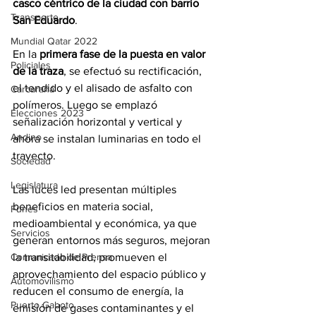
casco céntrico de la ciudad con barrio 
Transporte
San Eduardo
.
Mundial Qatar 2022
En la 
primera fase de la puesta en valor 
Policiales
de la traza
, se efectuó su rectificación, 
el tendido y el alisado de asfalto con 
Carcarañá
polímeros. Luego se emplazó 
Elecciones 2023
señalización horizontal y vertical y 
Andino
ahora se instalan luminarias en todo el 
trayecto.
Sociedad
Legislatura
Las luces led presentan múltiples 
beneficios en materia social, 
Funes
medioambiental y económica, ya que 
Servicios
generan entornos más seguros, mejoran 
la transitabilidad, promueven el 
Comunicado de Prensa
aprovechamiento del espacio público y 
Automovilismo
reducen el consumo de energía, la 
Puerto Gaboto
emisión de gases contaminantes y el 