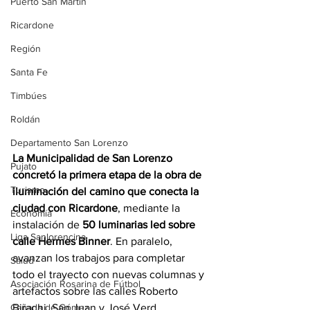
Puerto San Martín
Ricardone
Región
Santa Fe
Timbúes
Roldán
Departamento San Lorenzo
La Municipalidad de San Lorenzo 
Pujato
concretó la primera etapa de la obra de 
Turismo
iluminación del camino que conecta la 
ciudad con Ricardone
, mediante la 
Economía
instalación de 
50 luminarias led sobre 
Liga Sanlorencina
calle Hermes Binner
. En paralelo, 
avanzan los trabajos para completar 
Salud
todo el trayecto con nuevas columnas y 
Asociación Rosarina de Fútbol
artefactos sobre las calles Roberto 
Biraghi, San Juan y José Verd.
Cañada de Gómez