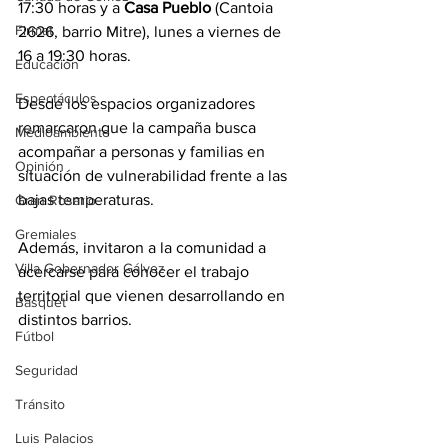
17:30 horas y a 
Casa Pueblo
 (Cantoia 
Firmat
2626, barrio Mitre), lunes a viernes de 
16 a 19:30 horas.
Educación
Espectáculos
Desde los espacios organizadores 
remarcaron que la campaña busca 
Medioambiente
acompañar a personas y familias en 
Opinión
situación de vulnerabilidad frente a las 
bajas temperaturas.
Gran Rosario
Gremiales
Además, invitaron a la comunidad a 
Villa Gobernador Gálvez
acercarse para conocer el trabajo 
territorial que vienen desarrollando en 
Básquet
distintos barrios.
Fútbol
Seguridad
Tránsito
Luis Palacios