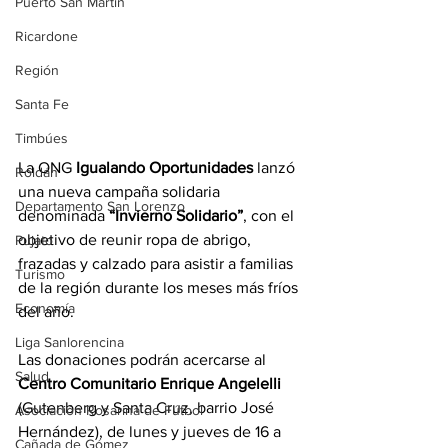
Puerto San Martín
Ricardone
Región
Santa Fe
Timbúes
La ONG 
Igualando Oportunidades
 lanzó 
Roldán
una nueva campaña solidaria 
Departamento San Lorenzo
denominada 
“Invierno Solidario”
, con el 
objetivo de reunir ropa de abrigo, 
Pujato
frazadas y calzado para asistir a familias 
Turismo
de la región durante los meses más fríos 
Economía
del año.
Liga Sanlorencina
Las donaciones podrán acercarse al 
Salud
Centro Comunitario Enrique Angelelli
(Gutenberg y Santa Cruz, barrio José 
Asociación Rosarina de Fútbol
Hernández), de lunes y jueves de 16 a 
Cañada de Gómez