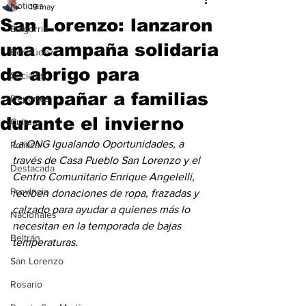
Noticias
19 may
San Lorenzo: lanzaron
Baigorria
una campaña solidaria
Bermúdez
de abrigo para
Sociales
acompañar a familias
Deportes
durante el invierno
Cultura
La ONG Igualando Oportunidades, a 
Política
través de Casa Pueblo San Lorenzo y el 
Destacada
Centro Comunitario Enrique Angelelli, 
Provincia
reciben donaciones de ropa, frazadas y 
calzado para ayudar a quienes más lo 
Nacionales
necesitan en la temporada de bajas 
Beltrán
temperaturas. 
San Lorenzo
Rosario