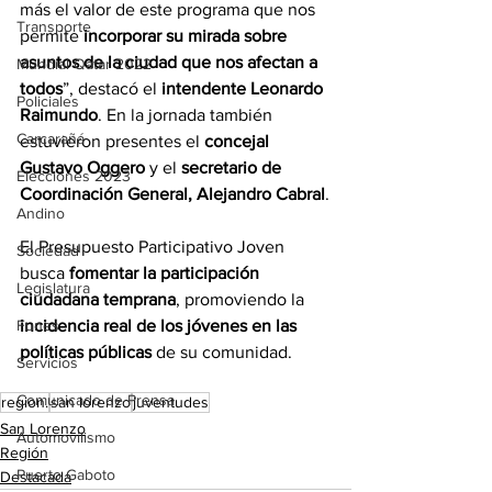
más el valor de este programa que nos 
Transporte
permite 
incorporar su mirada sobre 
asuntos de la ciudad que nos afectan a 
Mundial Qatar 2022
todos
”, destacó el 
intendente Leonardo 
Policiales
Raimundo
. En la jornada también 
Carcarañá
estuvieron presentes el 
concejal 
Gustavo Oggero
 y el 
secretario de 
Elecciones 2023
Coordinación General, Alejandro Cabral
.
Andino
El Presupuesto Participativo Joven 
Sociedad
busca 
fomentar la participación 
Legislatura
ciudadana temprana
, promoviendo la 
Funes
incidencia real de los jóvenes en las 
políticas públicas
 de su comunidad.
Servicios
Comunicado de Prensa
region.
san lorenzo
juventudes
San Lorenzo
Automovilismo
Región
Puerto Gaboto
Destacada