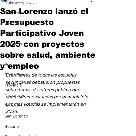
Noticias
10 may 2025
San Lorenzo lanzó el
Baigorria
Presupuesto
Bermúdez
Participativo Joven
Sociales
2025 con proyectos
Deportes
sobre salud, ambiente
Cultura
y empleo
Política
Destacada
Estudiantes de todas las escuelas 
secundarias debatieron propuestas 
Provincia
sobre temas de interés público que 
Nacionales
ahora serán evaluadas por el municipio. 
Las más votadas se implementarán en 
Beltrán
2026.
San Lorenzo
Rosario