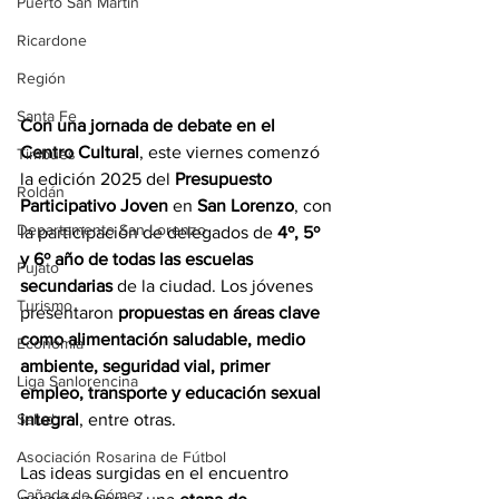
Puerto San Martín
Ricardone
Región
Santa Fe
Con una jornada de debate en el 
Centro Cultural
, este viernes comenzó 
Timbúes
la edición 2025 del 
Presupuesto 
Roldán
Participativo Joven
 en 
San Lorenzo
, con 
Departamento San Lorenzo
la participación de delegados de 
4º, 5º 
y 6º año de todas las escuelas 
Pujato
secundarias
 de la ciudad. Los jóvenes 
Turismo
presentaron 
propuestas en áreas clave 
como alimentación saludable, medio 
Economía
ambiente, seguridad vial, primer 
Liga Sanlorencina
empleo, transporte y educación sexual 
Salud
integral
, entre otras.
Asociación Rosarina de Fútbol
Las ideas surgidas en el encuentro 
Cañada de Gómez