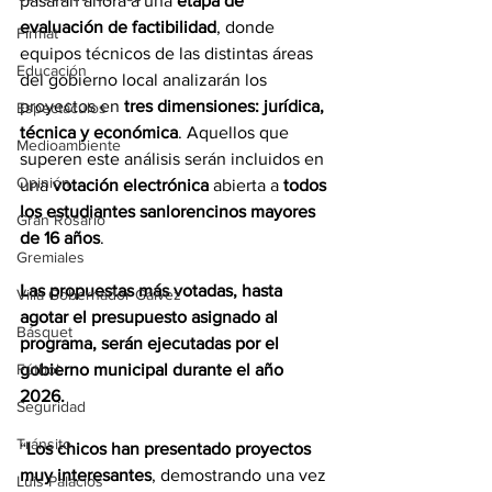
pasarán ahora a una 
etapa de 
evaluación de factibilidad
, donde 
Firmat
equipos técnicos de las distintas áreas 
Educación
del gobierno local analizarán los 
proyectos en 
tres dimensiones: jurídica, 
Espectáculos
técnica y económica
. Aquellos que 
Medioambiente
superen este análisis serán incluidos en 
Opinión
una 
votación electrónica
 abierta a 
todos 
los estudiantes sanlorencinos mayores 
Gran Rosario
de 16 años
.
Gremiales
Las propuestas más votadas, hasta 
Villa Gobernador Gálvez
agotar el presupuesto asignado al 
Básquet
programa, serán ejecutadas por el 
Fútbol
gobierno municipal durante el año 
2026.
Seguridad
Tránsito
“
Los chicos han presentado proyectos 
muy interesantes
, demostrando una vez 
Luis Palacios