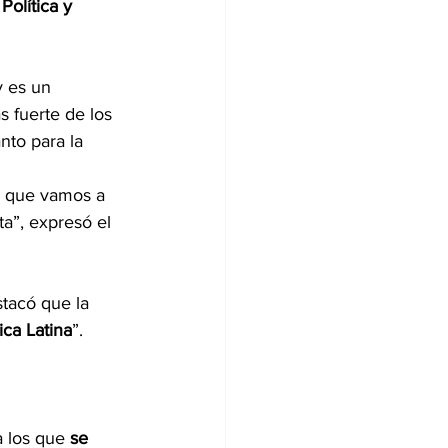
Política y 
y es un 
s fuerte de los 
nto para la 
d que vamos a 
a”, expresó el 
stacó que la 
ica Latina
”.
a los que 
se 