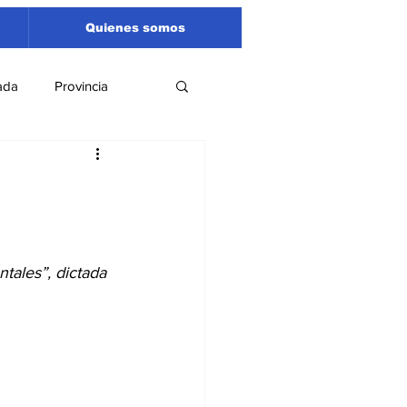
Quienes somos
ada
Provincia
Región
Santa Fe
Liga Sanlorencina
tales”, dictada 
spectáculos