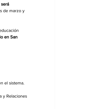
 
será 
es de marzo y 
 educación 
io en San 
n el sistema. 
a y Relaciones 