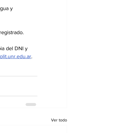
gua y 
registrado.
ia del DNI y 
lit.unr.edu.ar
.
Ver todo