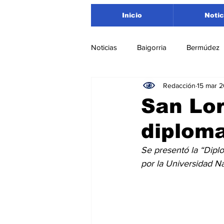
Inicio
Notic
Noticias
Baigorria
Bermúdez
Redacción
15 mar 
Nacionales
Beltrán
San
San Lo
diploma
Timbúes
Roldán
Depar
Se presentó la “Dipl
por la Universidad Na
Salud
Asociación Rosarina d
Medioambiente