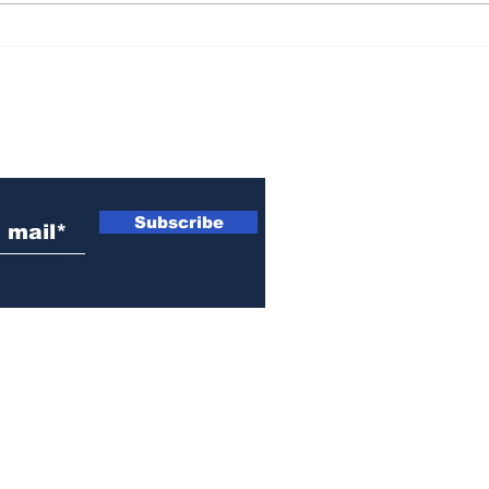
Advierten por una
Res
"privatización y
san
extranjerización
atra
encubierta" de
cho
 electrónico
Fabricaciones Militares
Ros
Subscribe
© 2021-2026 by EL OJO INFO | Todos los Derechos Reservados.
Fray Luis Beltrán, Santa Fe, Argentina