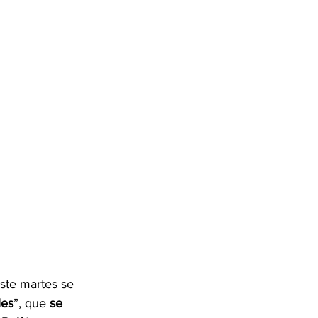
ste martes se 
les
”, que
 se 