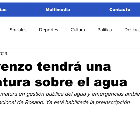
ias
Multimedia
Contacto
Sociales
Deportes
Cultura
Política
Destac
2023
 Lorenzo
Rosario
Puerto San Martín
Ricardone
renzo tendrá una
tura sobre el agua
tamento San Lorenzo
Pujato
Turismo
Economía
omatura en gestión pública del agua y emergencias ambien
cional de Rosario. Ya está habilitada la preinscripción
e Fútbol
Cañada de Gómez
Firmat
Educación
E