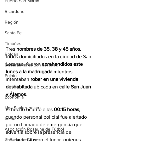
Puerto San Martín
Ricardone
Región
Santa Fe
Timbúes
Tres 
hombres de 35, 38 y 45 años
, 
Roldán
todos domiciliados en la ciudad de San 
Lorenzo, fueron 
aprehendidos este 
Departamento San Lorenzo
lunes a la madrugada
 mientras 
Pujato
intentaban 
robar en una vivienda 
Turismo
deshabitada
 ubicada en 
calle San Juan 
y Álamos
.
Economía
Liga Sanlorencina
El hecho ocurrió a las 
00:15 horas
, 
cuando personal policial fue alertado 
Salud
por un llamado de emergencia que 
Asociación Rosarina de Fútbol
advertía sobre la presencia de 
desconocidos en el lugar, quienes 
Cañada de Gómez