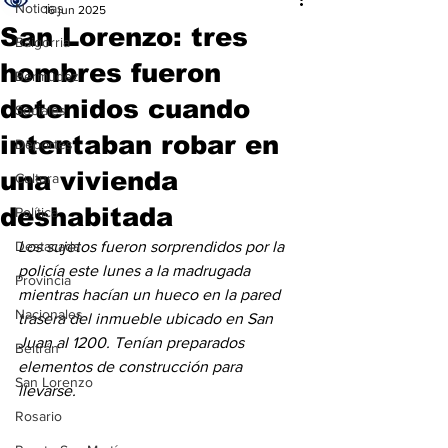
Noticias
16 jun 2025
San Lorenzo: tres
Baigorria
hombres fueron
Bermúdez
detenidos cuando
Sociales
intentaban robar en
Deportes
una vivienda
Cultura
deshabitada
Política
Destacada
Los sujetos fueron sorprendidos por la 
policía este lunes a la madrugada 
Provincia
mientras hacían un hueco en la pared 
Nacionales
trasera del inmueble ubicado en San 
Juan al 1200. Tenían preparados 
Beltrán
elementos de construcción para 
San Lorenzo
llevarse. 
Rosario