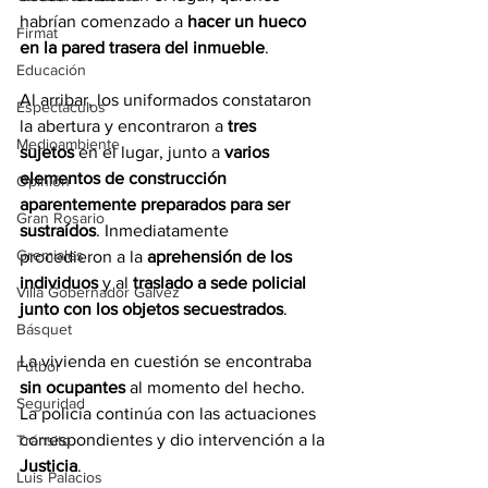
habrían comenzado a 
hacer un hueco 
Firmat
en la pared trasera del inmueble
.
Educación
Al arribar, los uniformados constataron 
Espectáculos
la abertura y encontraron a
 tres 
Medioambiente
sujetos
 en el lugar, junto a 
varios 
elementos de construcción 
Opinión
aparentemente preparados para ser 
Gran Rosario
sustraídos
. Inmediatamente 
Gremiales
procedieron a la 
aprehensión de los 
individuos
 y al 
traslado a sede policial 
Villa Gobernador Gálvez
junto con los objetos secuestrados
.
Básquet
La vivienda en cuestión se encontraba 
Fútbol
sin ocupantes
 al momento del hecho. 
Seguridad
La policía continúa con las actuaciones 
correspondientes y dio intervención a la 
Tránsito
Justicia
.
Luis Palacios