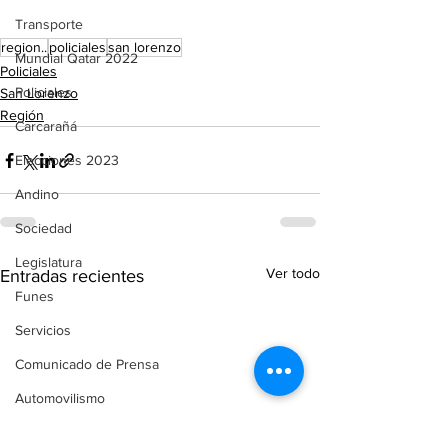
Transporte
region..
policiales
san lorenzo
Mundial Qatar 2022
Policiales
Policiales
San Lorenzo
Región
Carcarañá
Elecciones 2023
Andino
Sociedad
Legislatura
Ver todo
Entradas recientes
Funes
Servicios
Comunicado de Prensa
Automovilismo
Puerto Gaboto