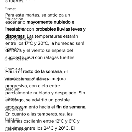
a fuertes.
Firmat
Para este martes, se anticipa un 
Educación
escenario 
mayormente nublado e 
inestable
, con 
probables lluvias leves y 
Espectáculos
dispersas
. Las temperaturas estarán 
Medioambiente
entre los 17°C y 20°C, la humedad será 
Opinión
del 95% y el viento se espera del 
sudoeste (SO) con ráfagas fuertes
Gran Rosario
Gremiales
Hacia el 
resto de la semana
, el 
pronóstico señala una mejora 
Villa Gobernador Gálvez
progresiva, con cielo entre 
Básquet
parcialmente nublado y despejado. Sin 
Fútbol
embargo, se advirtió un posible 
empeoramiento hacia el
 fin de semana. 
Seguridad
En cuanto a las temperaturas, las 
Tránsito
mínimas oscilarán entre 12°C y 6°C y 
máximas entre los 24°C y 20°C. El 
Luis Palacios