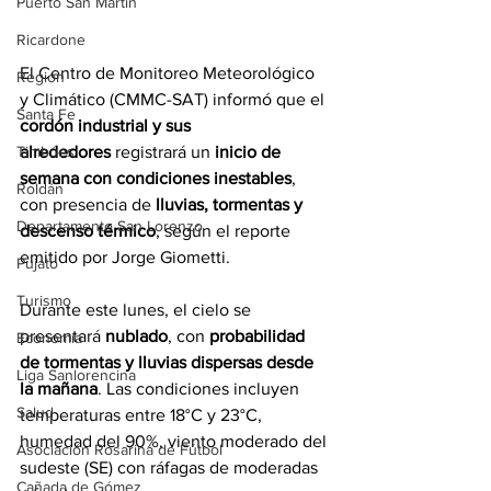
Puerto San Martín
Ricardone
El Centro de Monitoreo Meteorológico 
Región
y Climático (CMMC-SAT) informó que el 
Santa Fe
cordón industrial y sus 
alrededores
 registrará un 
inicio de 
Timbúes
semana con condiciones inestables
, 
Roldán
con presencia de 
lluvias, tormentas y 
Departamento San Lorenzo
descenso térmico
, según el reporte 
emitido por Jorge Giometti.
Pujato
Turismo
Durante este lunes, el cielo se 
presentará 
nublado
, con 
probabilidad 
Economía
de tormentas y lluvias dispersas desde 
Liga Sanlorencina
la mañana
. Las condiciones incluyen 
Salud
temperaturas entre 18°C y 23°C, 
humedad del 90%, viento moderado del 
Asociación Rosarina de Fútbol
sudeste (SE) con ráfagas de moderadas 
Cañada de Gómez