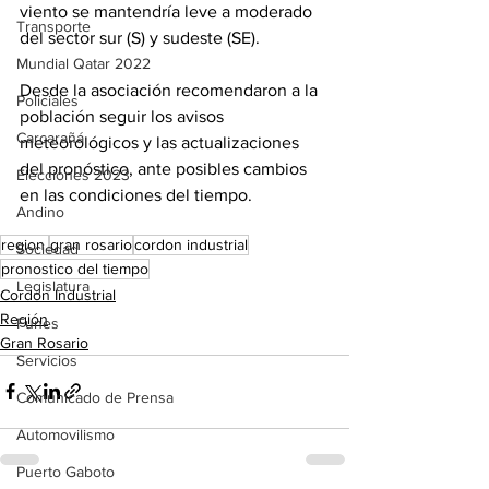
viento se mantendría leve a moderado 
Transporte
del sector sur (S) y sudeste (SE).
Mundial Qatar 2022
Desde la asociación recomendaron a la 
Policiales
población seguir los avisos 
Carcarañá
meteorológicos y las actualizaciones 
del pronóstico, ante posibles cambios 
Elecciones 2023
en las condiciones del tiempo.
Andino
region.
gran rosario
cordon industrial
Sociedad
pronostico del tiempo
Legislatura
Cordón Industrial
Región
Funes
Gran Rosario
Servicios
Comunicado de Prensa
Automovilismo
Puerto Gaboto