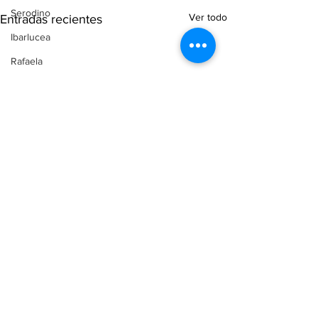
Serodino
Ver todo
Entradas recientes
Ibarlucea
Rafaela
Causa Malvinas
Recuerdos FM
Aldao
Voley
Oliveros
Tenis
Reconquista
Judiciales
Elecciones 2025
Entre Ríos
Comentarios