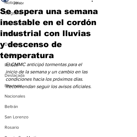
Noticias
20 abr
Se espera una semana
Baigorria
inestable en el cordón
Bermúdez
industrial con lluvias
Sociales
y descenso de
Deportes
temperatura
Cultura
El CMMC anticipó tormentas para el 
Política
inicio de la semana y un cambio en las 
Destacada
condiciones hacia los próximos días. 
Provincia
Recomiendan seguir los avisos oficiales.
Nacionales
Beltrán
San Lorenzo
Rosario