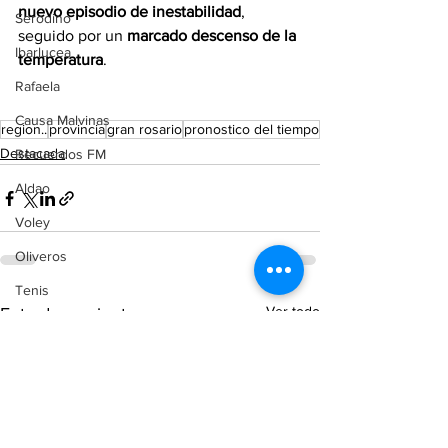
nuevo episodio de inestabilidad
, 
Serodino
seguido por un 
marcado descenso de la 
Ibarlucea
temperatura
.
Rafaela
Causa Malvinas
region..
provincia
gran rosario
pronostico del tiempo
Destacada
Recuerdos FM
Aldao
Voley
Oliveros
Tenis
Ver todo
Entradas recientes
Reconquista
Judiciales
Elecciones 2025
Entre Ríos