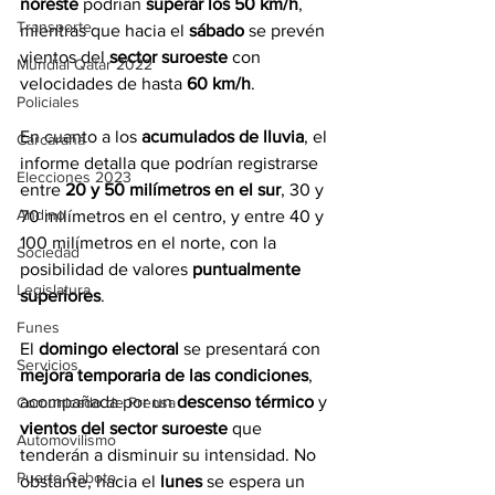
noreste
 podrían 
superar los 50 km/h
, 
Transporte
mientras que hacia el 
sábado
 se prevén 
vientos del 
sector suroeste
 con 
Mundial Qatar 2022
velocidades de hasta 
60 km/h
.
Policiales
En cuanto a los 
acumulados de lluvia
, el 
Carcarañá
informe detalla que podrían registrarse 
Elecciones 2023
entre 
20 y 50 milímetros en el sur
, 30 y 
Andino
70 milímetros en el centro, y entre 40 y 
100 milímetros en el norte, con la 
Sociedad
posibilidad de valores 
puntualmente 
Legislatura
superiores
.
Funes
El 
domingo electoral
 se presentará con 
Servicios
mejora temporaria de las condiciones
, 
acompañada por un 
descenso térmico
 y 
Comunicado de Prensa
vientos del sector suroeste
 que 
Automovilismo
tenderán a disminuir su intensidad. No 
Puerto Gaboto
obstante, hacia el 
lunes
 se espera un 