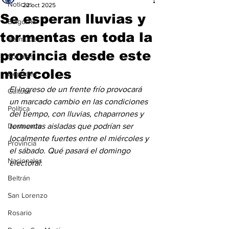
Noticias
22 oct 2025
Se esperan lluvias y
Baigorria
tormentas en toda la
Bermúdez
provincia desde este
Sociales
miércoles
Deportes
El ingreso de un frente frío provocará 
Cultura
un marcado cambio en las condiciones 
Política
del tiempo, con lluvias, chaparrones y 
Destacada
tormentas aisladas que podrían ser 
localmente fuertes entre el miércoles y 
Provincia
el sábado. Qué pasará el domingo 
Nacionales
electoral.
Beltrán
San Lorenzo
Rosario