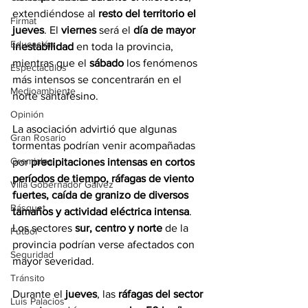
extendiéndose al 
resto del territorio el 
Firmat
jueves
. El 
viernes
 será el 
día de mayor 
Educación
inestabilidad
 en toda la provincia, 
mientras que el 
sábado
 los fenómenos 
Espectáculos
más intensos se concentrarán en el 
Medioambiente
norte santafesino.
Opinión
La asociación advirtió que algunas 
Gran Rosario
tormentas podrían venir acompañadas 
Gremiales
por 
precipitaciones intensas en cortos 
períodos de tiempo, ráfagas de viento 
Villa Gobernador Gálvez
fuertes, caída de granizo de diversos 
Básquet
tamaños y actividad eléctrica intensa
. 
Los sectores 
sur, centro y norte
 de la 
Fútbol
provincia podrían verse afectados con 
Seguridad
mayor severidad.
Tránsito
Durante el 
jueves
, las 
ráfagas del sector 
Luis Palacios