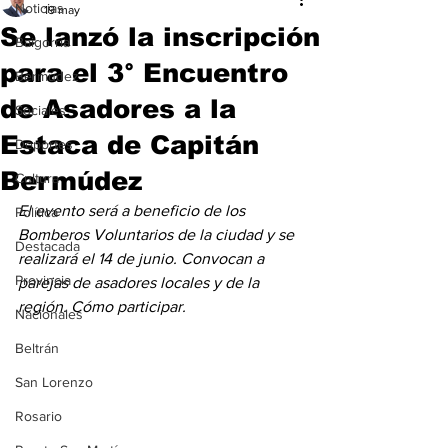
Noticias
19 may
Se lanzó la inscripción
Baigorria
para el 3° Encuentro
Bermúdez
de Asadores a la
Sociales
Estaca de Capitán
Deportes
Bermúdez
Cultura
El evento será a beneficio de los 
Política
Bomberos Voluntarios de la ciudad y se 
Destacada
realizará el 14 de junio. Convocan a 
Provincia
parejas de asadores locales y de la 
región. Cómo participar.
Nacionales
Beltrán
San Lorenzo
Rosario