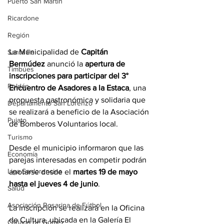
Puerto San Martín
Ricardone
Región
La Municipalidad de 
Capitán 
Santa Fe
Bermúdez
 anunció la
 apertura de 
Timbúes
inscripciones para participar del 3° 
Roldán
Encuentro de Asadores a la Estaca
, una 
propuesta gastronómica y solidaria que 
Departamento San Lorenzo
se realizará a beneficio de la Asociación 
Pujato
de Bomberos Voluntarios local.
Turismo
Desde el municipio informaron que las 
Economía
parejas interesadas en competir podrán 
Liga Sanlorencina
anotarse desde el 
martes 19 de mayo 
hasta el jueves 4 de junio
.
Salud
Asociación Rosarina de Fútbol
La inscripción se realizará en la Oficina 
de Cultura, ubicada en la Galería El 
Cañada de Gómez