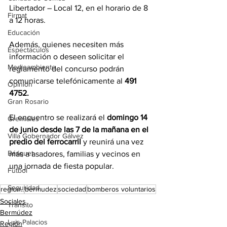
Libertador – Local 12, en el horario de 8 
Firmat
a 12 horas.
Educación
Además, quienes necesiten más 
Espectáculos
información o deseen solicitar el 
Medioambiente
reglamento del concurso podrán 
comunicarse telefónicamente al 
491 
Opinión
4752.
Gran Rosario
El encuentro se realizará el 
domingo 14 
Gremiales
de junio desde las 7 de la mañana en el 
Villa Gobernador Gálvez
predio del ferrocarril
 y reunirá una vez 
Básquet
más a asadores, familias y vecinos en 
una jornada de fiesta popular.
Fútbol
Seguridad
region..
bermudez
sociedad
bomberos voluntarios
Sociales
Tránsito
Bermúdez
Luis Palacios
Región