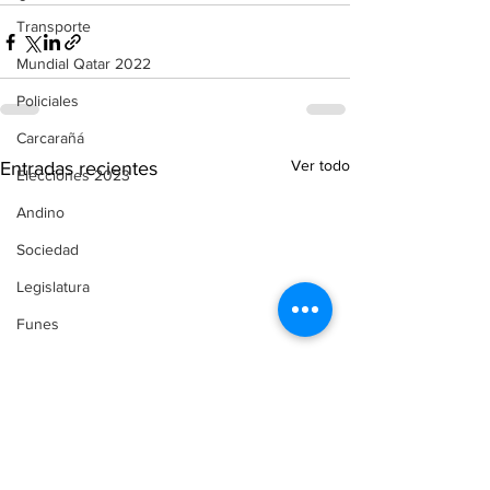
Transporte
Mundial Qatar 2022
Policiales
Carcarañá
Ver todo
Entradas recientes
Elecciones 2023
Andino
Sociedad
Legislatura
Funes
Servicios
Comunicado de Prensa
Automovilismo
Puerto Gaboto