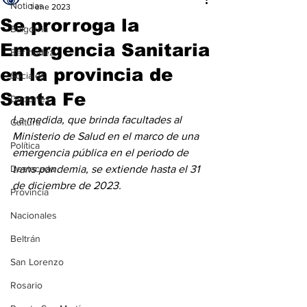
Noticias
1 ene 2023
Se prorroga la
Baigorria
Emergencia Sanitaria
Bermúdez
en la provincia de
Sociales
Santa Fe
Deportes
La medida, que brinda facultades al 
Cultura
Ministerio de Salud en el marco de una 
Política
emergencia pública en el periodo de 
Destacada
trans pandemia, se extiende hasta el 31 
de diciembre de 2023.
Provincia
Nacionales
Beltrán
San Lorenzo
Rosario