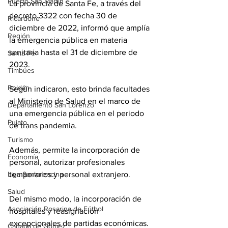
Puerto San Martín
La provincia de Santa Fe, a través del 
decreto 3322 con fecha 30 de 
Ricardone
diciembre de 2022, informó que amplía 
Región
la emergencia pública en materia 
sanitaria hasta el 31 de diciembre de 
Santa Fe
2023.
Timbúes
Roldán
Según indicaron, esto brinda facultades 
al Ministerio de Salud en el marco de 
Departamento San Lorenzo
una emergencia pública en el periodo 
Pujato
de trans pandemia.
Turismo
Además, permite la incorporación de 
Economía
personal, autorizar profesionales 
temporarios y personal extranjero.
Liga Sanlorencina
Salud
Del mismo modo, la incorporación de 
Asociación Rosarina de Fútbol
hospitales y reasignación 
excepcionales de partidas económicas.
Cañada de Gómez