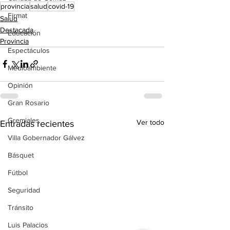
provincia
salud
covid-19
Firmat
Salud
Destacada
Educación
Provincia
Espectáculos
Medioambiente
Opinión
Gran Rosario
Gremiales
Ver todo
Entradas recientes
Villa Gobernador Gálvez
Básquet
Fútbol
Seguridad
Tránsito
Luis Palacios