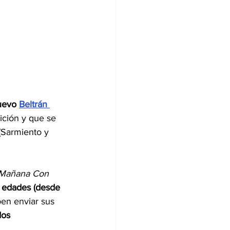
uevo 
Beltrán 
dición y que se 
(Sarmiento y 
 Mañana Con 
s edades (desde 
en enviar sus 
os 