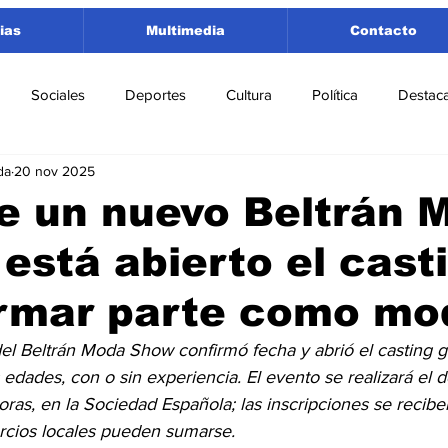
ias
Multimedia
Contacto
Sociales
Deportes
Cultura
Política
Destac
da
20 nov 2025
 Lorenzo
Rosario
Puerto San Martín
Ricardone
e un nuevo Beltrán 
está abierto el cast
tamento San Lorenzo
Pujato
Turismo
Economía
ormar parte como mo
e Fútbol
Cañada de Gómez
Firmat
Educación
E
el Beltrán Moda Show confirmó fecha y abrió el casting gr
edades, con o sin experiencia. El evento se realizará el 
oras, en la Sociedad Española; las inscripciones se recibe
cios locales pueden sumarse. 