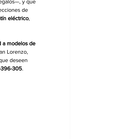
regalos—, y que 
ecciones de 
ín eléctrico
, 
d a modelos de 
an Lorenzo, 
 que deseen 
-396-305
.