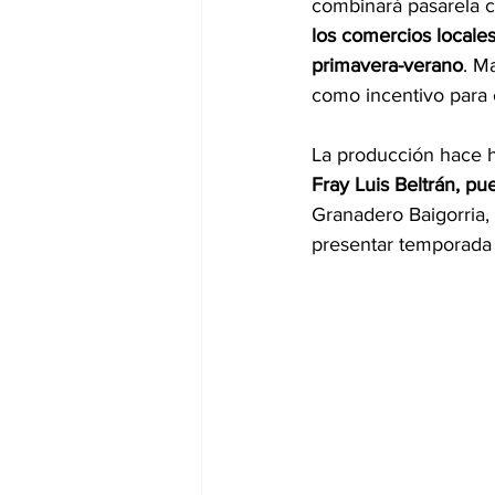
combinará pasarela 
los comercios local
primavera-verano
. M
como incentivo para e
La producción hace hi
Fray Luis Beltrán, p
Granadero Baigorria
presentar temporada 