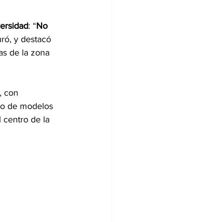
versidad
: “
No 
uró, y destacó 
s de la zona 
, con 
po de modelos 
l centro de la 