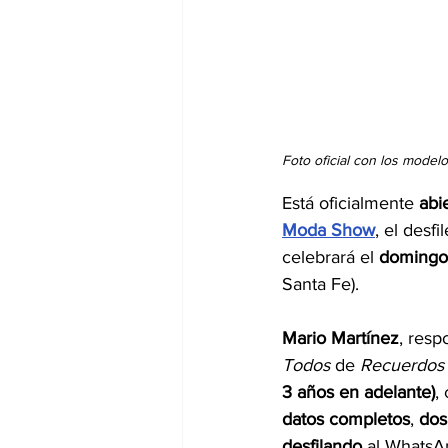
Foto oficial con los mode
Está oficialmente 
abi
Moda Show
, el desf
celebrará el 
domingo 
Santa Fe).
Mario Martínez
, resp
Todos
 de 
Recuerdos 
3 años en adelante)
,
datos completos
, 
dos
desfilando
 al WhatsA