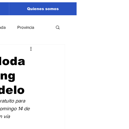
Quienes somos
ada
Provincia
Región
Santa Fe
Moda
ing
Liga Sanlorencina
delo
spectáculos
atuito para 
domingo 14 de 
n vía 