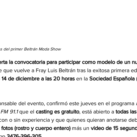
los del primer Beltrán Moda Show
erta la convocatoria para participar como modelo de un n
ile que vuelve a Fray Luis Beltrán tras la exitosa primera e
14 de diciembre a las 20 horas
 en la 
Sociedad Española 
onsable del evento, confirmó este jueves en el programa
FM 91.1
 que el 
casting es gratuito
, está abierto a 
todas la
 con o sin experiencia y que quienes quieran anotarse deb
 fotos (rostro y cuerpo entero)
 más un 
video de 15 segund
pp 
3476-396-305
.