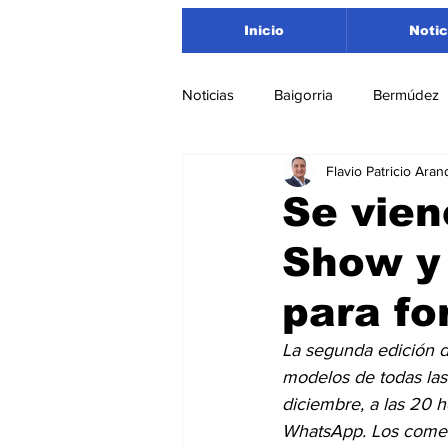
Inicio
Notic
Noticias
Baigorria
Bermúdez
Flavio Patricio Aran
Nacionales
Beltrán
San
Se vien
Show y 
Timbúes
Roldán
Depar
para f
Salud
Asociación Rosarina d
La segunda edición d
modelos de todas las 
diciembre, a las 20 h
Medioambiente
WhatsApp. Los comer