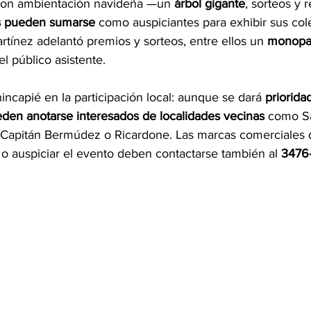
con ambientación navideña —un 
árbol gigante
, sorteos y 
es pueden sumarse
 como auspiciantes para exhibir sus col
artínez adelantó premios y sorteos, entre ellos un 
monopat
l público asistente.
ncapié en la participación local: aunque se dará 
priorida
ueden anotarse interesados de localidades vecinas
 como S
, Capitán Bermúdez o Ricardone. Las marcas comerciales
o auspiciar el evento deben contactarse también al 
3476