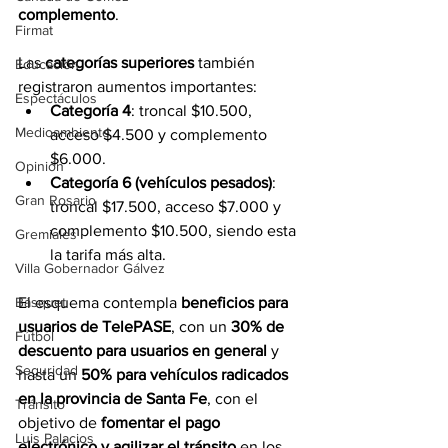
complemento
.
Firmat
Las 
categorías superiores
 también 
Educación
registraron aumentos importantes:
Espectáculos
Categoría 4
: troncal $10.500, 
Medioambiente
acceso $4.500 y complemento 
$6.000.
Opinión
Categoría 6 (vehículos pesados)
: 
Gran Rosario
troncal $17.500, acceso $7.000 y 
complemento $10.500, siendo esta 
Gremiales
la tarifa más alta.
Villa Gobernador Gálvez
El esquema contempla 
beneficios para 
Básquet
usuarios de TelePASE
, con un 
30% de 
Fútbol
descuento para usuarios en general
 y 
Seguridad
hasta un 
50% para vehículos radicados 
en la provincia de Santa Fe
, con el 
Tránsito
objetivo de 
fomentar el pago 
Luis Palacios
electrónico y agilizar el tránsito
 en los 