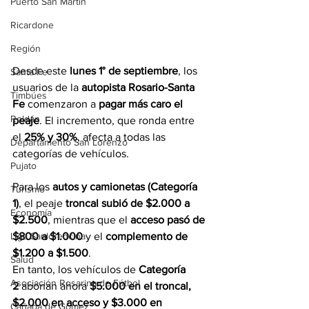
Puerto San Martín
Ricardone
Región
Desde este 
lunes 1° de septiembre
, los 
Santa Fe
usuarios de la 
autopista Rosario-Santa 
Timbúes
Fe
 comenzaron a 
pagar más caro el 
Roldán
peaje
. El incremento, que ronda entre 
el 
25% y 30%
, afecta a todas las 
Departamento San Lorenzo
categorías de vehículos.
Pujato
Para los 
autos y camionetas (Categoría 
Turismo
1)
, el peaje 
troncal subió de $2.000 a 
Economía
$2.500
, mientras que el 
acceso pasó de 
$800 a $1.000
 y el 
complemento de 
Liga Sanlorencina
$1.200 a $1.500
.
Salud
En tanto, los vehículos de 
Categoría 
Asociación Rosarina de Fútbol
2
 abonan ahora 
$5.000 en el troncal, 
$2.000 en acceso y $3.000 en 
Cañada de Gómez