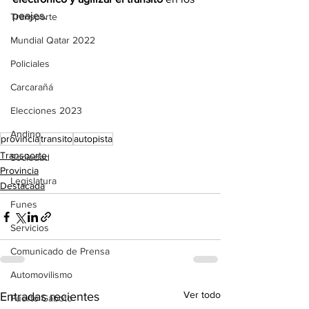
peajes.
Transporte
Mundial Qatar 2022
Policiales
Carcarañá
Elecciones 2023
Andino
provincia
transito
autopista
Transporte
Sociedad
Provincia
Legislatura
Destacada
Funes
Servicios
Comunicado de Prensa
Automovilismo
Ver todo
Entradas recientes
Puerto Gaboto