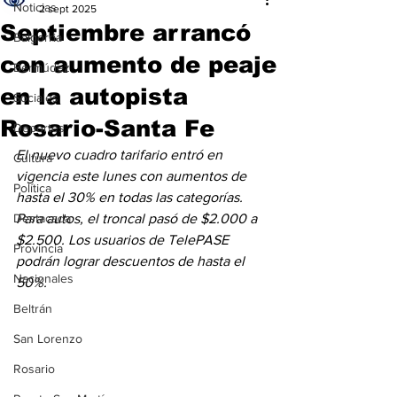
Noticias
2 sept 2025
Septiembre arrancó
Baigorria
con aumento de peaje
Bermúdez
en la autopista
Sociales
Rosario-Santa Fe
Deportes
El nuevo cuadro tarifario entró en 
Cultura
vigencia este lunes con aumentos de 
Política
hasta el 30% en todas las categorías. 
Destacada
Para autos, el troncal pasó de $2.000 a 
$2.500. Los usuarios de TelePASE 
Provincia
podrán lograr descuentos de hasta el 
Nacionales
50%.
Beltrán
San Lorenzo
Rosario