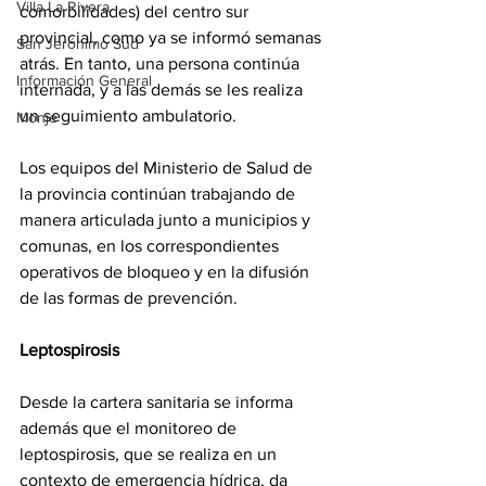
Villa La Rivera
comorbilidades) del centro sur 
provincial, como ya se informó semanas 
San Jerónimo Sud
atrás. En tanto, una persona continúa 
Información General
internada, y a las demás se les realiza 
un seguimiento ambulatorio.
Monje
Los equipos del Ministerio de Salud de 
la provincia continúan trabajando de 
manera articulada junto a municipios y 
comunas, en los correspondientes 
operativos de bloqueo y en la difusión 
de las formas de prevención.
Leptospirosis
Desde la cartera sanitaria se informa 
además que el monitoreo de 
leptospirosis, que se realiza en un 
contexto de emergencia hídrica, da 