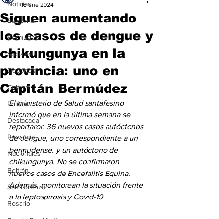
Noticias
18 ene 2024
Siguen aumentando
Baigorria
los casos de dengue y
Bermúdez
chikungunya en la
Sociales
provincia: uno en
Deportes
Capitán Bermúdez
Cultura
El ministerio de Salud santafesino 
Política
informó que en la última semana se 
Destacada
reportaron 36 nuevos casos autóctonos 
Provincia
de dengue, uno correspondiente a un 
bermudense, y un autóctono de 
Nacionales
chikungunya. No se confirmaron 
Beltrán
nuevos casos de Encefalitis Equina. 
Además, monitorean la situación frente 
San Lorenzo
a la leptospirosis y Covid-19
Rosario