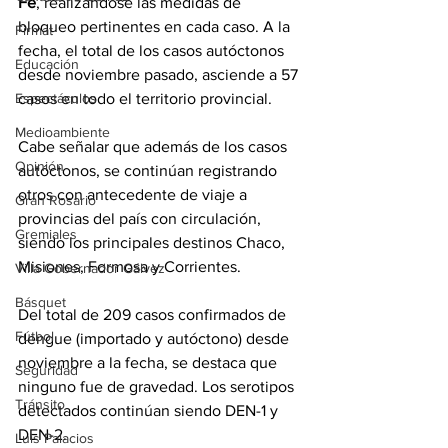
Fe
, realizándose las medidas de 
bloqueo pertinentes en cada caso. A la 
Firmat
fecha, el total de los casos autóctonos 
Educación
desde noviembre pasado, asciende a 57 
casos en todo el territorio provincial.
Espectáculos
Medioambiente
Cabe señalar que además de los casos 
Opinión
autóctonos, se continúan registrando 
otros con antecedente de viaje a 
Gran Rosario
provincias del país con circulación, 
Gremiales
siendo los principales destinos Chaco, 
Misiones, Formosa y Corrientes.
Villa Gobernador Gálvez
Básquet
Del total de 209 casos confirmados de 
Fútbol
dengue (importado y autóctono) desde 
noviembre a la fecha, se destaca que 
Seguridad
ninguno fue de gravedad. Los serotipos 
Tránsito
detectados continúan siendo DEN-1 y 
DEN-2.
Luis Palacios