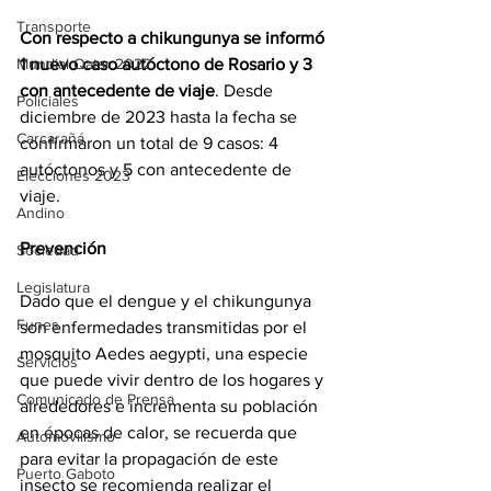
Transporte
Con respecto a chikungunya se informó 
1 nuevo caso autóctono de Rosario y 3 
Mundial Qatar 2022
con antecedente de viaje
. Desde 
Policiales
diciembre de 2023 hasta la fecha se 
Carcarañá
confirmaron un total de 9 casos: 4 
autóctonos y 5 con antecedente de 
Elecciones 2023
viaje.
Andino
Prevención
Sociedad
Legislatura
Dado que el dengue y el chikungunya 
Funes
son enfermedades transmitidas por el 
mosquito Aedes aegypti, una especie 
Servicios
que puede vivir dentro de los hogares y 
Comunicado de Prensa
alrededores e incrementa su población 
en épocas de calor, se recuerda que 
Automovilismo
para evitar la propagación de este 
Puerto Gaboto
insecto se recomienda realizar el 