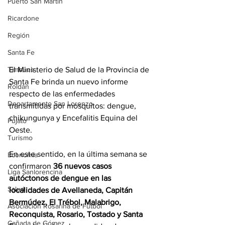
Puerto San Martín
Ricardone
Región
Santa Fe
El Ministerio de Salud de la Provincia de 
Timbúes
Santa Fe brinda un nuevo informe 
Roldán
respecto de las enfermedades 
Departamento San Lorenzo
transmitidas por mosquitos: dengue, 
chikungunya y Encefalitis Equina del 
Pujato
Oeste.
Turismo
En este sentido, en la última semana se 
Economía
confirmaron 
36 nuevos casos 
Liga Sanlorencina
autóctonos de dengue en las 
Salud
localidades de Avellaneda, Capitán 
Bermúdez, El Trébol, Malabrigo, 
Asociación Rosarina de Fútbol
Reconquista, Rosario, Tostado y Santa 
Cañada de Gómez