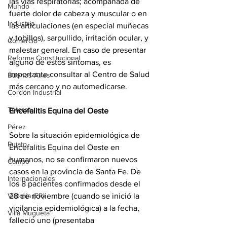
las vías respiratorias; acompañada de 
Mundo
fuerte dolor de cabeza y muscular o en 
Industria
las articulaciones (en especial muñecas 
y tobillos), sarpullido, irritación ocular, y 
Comercio
malestar general. En caso de presentar 
Reforma Constitucional
alguno de estos síntomas, es 
importante consultar al Centro de Salud 
Buenos Aires
más cercano y no automedicarse.
Cordón Industrial
Totoras
Encefalitis Equina del Oeste
Pérez
Sobre la situación epidemiológica de 
Pujato
Encefalitis Equina del Oeste en 
humanos, no se confirmaron nuevos 
Campo
casos en la provincia de Santa Fe. De 
Internacionales
los 8 pacientes confirmados desde el 
28 de noviembre (cuando se inició la 
Victoria (ER)
vigilancia epidemiológica) a la fecha, 
Villa Mugueta
falleció uno (presentaba 