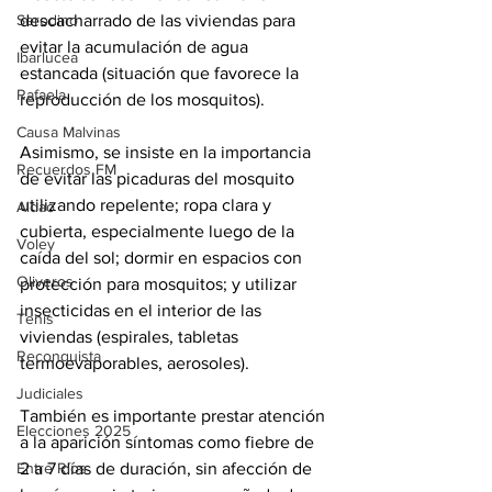
descacharrado de las viviendas para 
Serodino
evitar la acumulación de agua 
Ibarlucea
estancada (situación que favorece la 
Rafaela
reproducción de los mosquitos).
Causa Malvinas
Asimismo, se insiste en la importancia 
Recuerdos FM
de evitar las picaduras del mosquito 
utilizando repelente; ropa clara y 
Aldao
cubierta, especialmente luego de la 
Voley
caída del sol; dormir en espacios con 
Oliveros
protección para mosquitos; y utilizar 
insecticidas en el interior de las 
Tenis
viviendas (espirales, tabletas 
Reconquista
termoevaporables, aerosoles).
Judiciales
También es importante prestar atención 
Elecciones 2025
a la aparición síntomas como fiebre de 
2 a 7 días de duración, sin afección de 
Entre Ríos