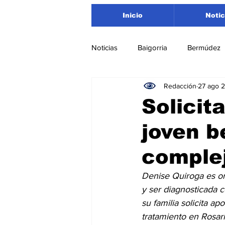
Inicio
Notic
Noticias
Baigorria
Bermúdez
Redacción
27 ago 
Nacionales
Beltrán
San
Solicit
joven b
Timbúes
Roldán
Depar
complej
Salud
Asociación Rosarina d
Denise Quiroga es ori
y ser diagnosticada 
su familia solicita a
Medioambiente
tratamiento en Rosari