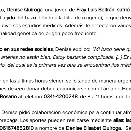
o, 
Denise Quiroga
, una joven de 
Fray Luis Beltrán
,
 sufrió
 tejido del bazo debido a la falta de oxígeno), lo que deri
y diversos estudios médicos. Además, le detectaron varios
malidad genética de origen poco frecuente.
o en sus redes sociales
, Denise explicó: 
“Mi bazo tiene q
arterias no están bien. Estoy bastante complicada. (...) Es
rio, del cual es la primera vez que se encuentran (los médi
r en las últimas horas vienen solicitando de manera urgen
nes deseen donar deben comunicarse con el área de Hem
Rosario
 al teléfono 
0341-4200248
, de 8 a 11 horas, con t
e Denise pidió colaboración económica para continuar afr
prepaga. Los aportes pueden realizarse mediante 
alias: 
061674852810
 a nombre de 
Denise Elisabet Quiroga
. “S