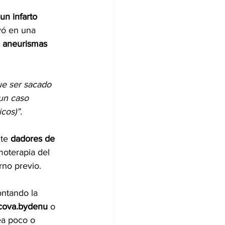
 un infarto 
vó en una 
 
aneurismas 
ue ser sacado 
 un caso 
cos)”.
te 
dadores de 
oterapia del 
urno previo.
ontando la 
lacova.bydenu
 o 
ea poco o 