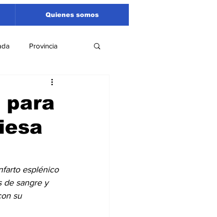
Quienes somos
ada
Provincia
Región
Santa Fe
 para
iesa
Liga Sanlorencina
spectáculos
nfarto esplénico 
s de sangre y 
con su 