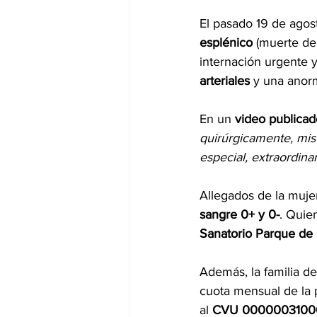
El pasado 19 de agost
esplénico 
(muerte del
internación urgente 
arteriales
 y una anor
En un 
video publicad
quirúrgicamente, mis 
especial, extraordina
Allegados de la muje
sangre 0+ y 0-
. Quie
Sanatorio Parque de 
Además, la familia d
cuota mensual de la 
al 
CVU 0000003100