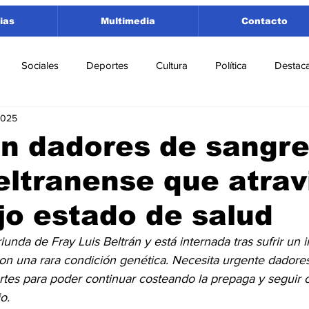
ias
Multimedia
Contacto
Sociales
Deportes
Cultura
Política
Destac
2025
 Lorenzo
Rosario
Puerto San Martín
Ricardone
an dadores de sangre
eltranense que atrav
tamento San Lorenzo
Pujato
Turismo
Economía
o estado de salud
e Fútbol
Cañada de Gómez
Firmat
Educación
E
unda de Fray Luis Beltrán y está internada tras sufrir un i
con una rara condición genética. Necesita urgente dadore
portes para poder continuar costeando la prepaga y seguir 
o.