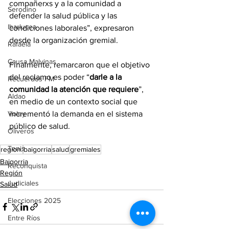
compañerxs y a la comunidad a 
Serodino
defender la salud pública y las 
Ibarlucea
condiciones laborales”, expresaron 
desde la organización gremial.
Rafaela
Causa Malvinas
Finalmente, remarcaron que el objetivo 
del reclamo es poder “
darle a la 
Recuerdos FM
comunidad la atención que requiere
”, 
Aldao
en medio de un contexto social que 
incrementó la demanda en el sistema 
Voley
público de salud.
Oliveros
Tenis
region.
baigorria
salud
gremiales
Baigorria
Reconquista
Región
Judiciales
Salud
Elecciones 2025
Entre Ríos