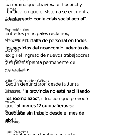
panorama que atraviesa el hospital y 
Firmat
remarcaron que el sistema se encuentra 
“
desbordado por la crisis social actual
”.
Educación
Espectáculos
Entre los principales reclamos, 
Medioambiente
señalaron la 
falta de personal en todos 
los servicios del nosocomio
, además de 
Opinión
exigir el ingreso de nuevos trabajadores 
Gran Rosario
y el pase a planta permanente de 
contratados.
Gremiales
Villa Gobernador Gálvez
Según denunciaron desde la Junta 
Interna, “
la provincia no está habilitando 
Básquet
los reemplazos
”, situación que provocó 
Fútbol
que “
al menos 12 compañeros se 
Seguridad
quedaran sin trabajo desde el mes de 
abril
”.
Tránsito
Luis Palacios
La problemática también impactó 