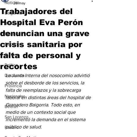
Noticias
26 may
Trabajadores del
Baigorria
Hospital Eva Perón
Bermúdez
denuncian una grave
Sociales
crisis sanitaria por
Deportes
falta de personal y
Cultura
recortes
Política
Destacada
La Junta Interna del nosocomio advirtió 
sobre el desborde de los servicios, la 
Provincia
falta de reemplazos y la sobrecarga 
Nacionales
laboral en distintas áreas del hospital de 
Granadero Baigorria. Todo esto, en 
Beltrán
medio de un contexto social que 
San Lorenzo
incrementó la demanda en el sistema 
público de salud.
Rosario