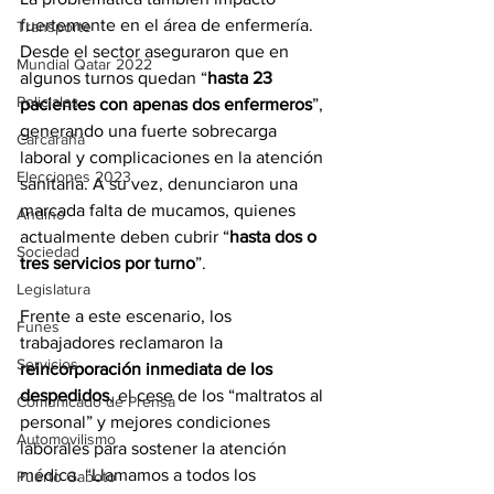
fuertemente en el área de enfermería. 
Transporte
Desde el sector aseguraron que en 
Mundial Qatar 2022
algunos turnos quedan “
hasta 23 
Policiales
pacientes con apenas dos enfermeros
”, 
generando una fuerte sobrecarga 
Carcarañá
laboral y complicaciones en la atención 
Elecciones 2023
sanitaria. A su vez, denunciaron una 
marcada falta de mucamos, quienes 
Andino
actualmente deben cubrir “
hasta dos o 
Sociedad
tres servicios por turno
”.
Legislatura
Frente a este escenario, los 
Funes
trabajadores reclamaron la 
Servicios
reincorporación inmediata de los 
despedidos
, el cese de los “maltratos al 
Comunicado de Prensa
personal” y mejores condiciones 
Automovilismo
laborales para sostener la atención 
médica. “Llamamos a todos los 
Puerto Gaboto