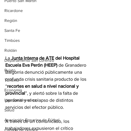
Puerto San Martín
Ricardone
Región
Santa Fe
Timbúes
Roldán
La 
Junta Interna de ATE del Hospital 
Departamento San Lorenzo
Escuela Eva Perón (HEEP)
 de Granadero 
Pujato
Baigorria denunció públicamente una 
profunda crisis sanitaria producto de los 
Turismo
“
recortes en salud a nivel nacional y 
Economía
provincial
”, y alertó sobre la falta de 
personal y el colapso de distintos 
Liga Sanlorencina
servicios del efector público.
Salud
Asociación Rosarina de Fútbol
A través de un comunicado, los 
trabajadores expusieron el crítico 
Cañada de Gómez