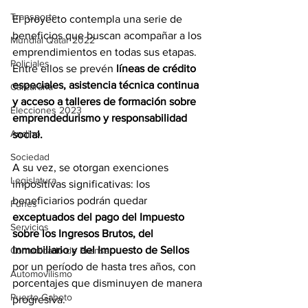
Transporte
El proyecto contempla una serie de 
beneficios que buscan acompañar a los 
Mundial Qatar 2022
emprendimientos en todas sus etapas. 
Policiales
Entre ellos se prevén 
líneas de crédito 
especiales, asistencia técnica continua 
Carcarañá
y acceso a talleres de formación sobre 
Elecciones 2023
emprendedurismo y responsabilidad 
Andino
social. 
Sociedad
A su vez, se otorgan exenciones 
Legislatura
impositivas significativas: los 
beneficiarios podrán quedar 
Funes
exceptuados del pago del Impuesto 
Servicios
sobre los Ingresos Brutos, del 
Inmobiliario y del Impuesto de Sellos
Comunicado de Prensa
por un período de hasta tres años, con 
Automovilismo
porcentajes que disminuyen de manera 
Puerto Gaboto
progresiva. 