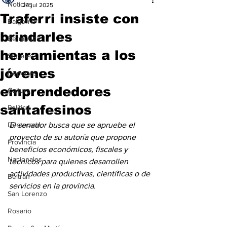
Noticias
24 jul 2025
Traferri insiste con
Baigorria
brindarles
Bermúdez
herramientas a los
Sociales
jóvenes
Deportes
emprendedores
Cultura
santafesinos
Política
Destacada
El senador busca que se apruebe el 
proyecto de su autoría que propone 
Provincia
beneficios económicos, fiscales y 
Nacionales
técnicos para quienes desarrollen 
actividades productivas, científicas o de 
Beltrán
servicios en la provincia.
San Lorenzo
Rosario