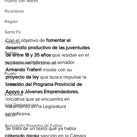
Puerto San Martín
Ricardone
Región
Santa Fe
Con el objetivo de
 fomentar el 
Timbúes
desarrollo productivo de las juventudes 
Roldán
de entre 18 y 35 años 
que residan en el 
territorio santafesino, el senador 
Departamento San Lorenzo
Armando Traferri
 insiste con su 
Pujato
proyecto de ley 
que busca impulsar la 
Turismo
creación del Programa Provincial de 
Apoyo a Jóvenes Emprendedores
, 
Economía
iniciativa que se encuentra en 
Liga Sanlorencina
tratamiento en la Legislatura 
santafesina.
Salud
Asociación Rosarina de Fútbol
Se trata de un texto que ya había 
obtenido media sanción en la Cámara 
Cañada de Gómez