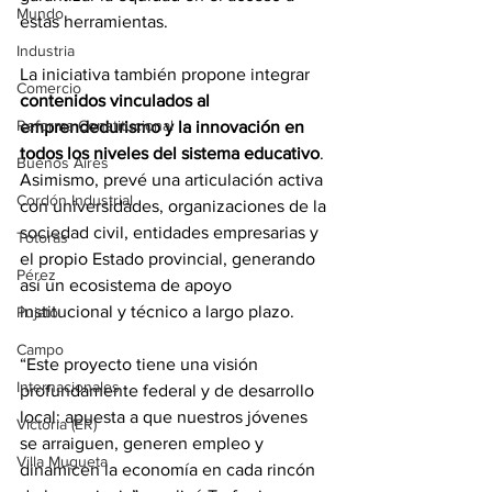
Mundo
estas herramientas.
Industria
La iniciativa también propone integrar 
Comercio
contenidos vinculados al 
Reforma Constitucional
emprendedurismo y la innovación en 
todos los niveles del sistema educativo
. 
Buenos Aires
Asimismo, prevé una articulación activa 
Cordón Industrial
con universidades, organizaciones de la 
sociedad civil, entidades empresarias y 
Totoras
el propio Estado provincial, generando 
Pérez
así un ecosistema de apoyo 
institucional y técnico a largo plazo.
Pujato
Campo
“Este proyecto tiene una visión 
Internacionales
profundamente federal y de desarrollo 
local: apuesta a que nuestros jóvenes 
Victoria (ER)
se arraiguen, generen empleo y 
Villa Mugueta
dinamicen la economía en cada rincón 