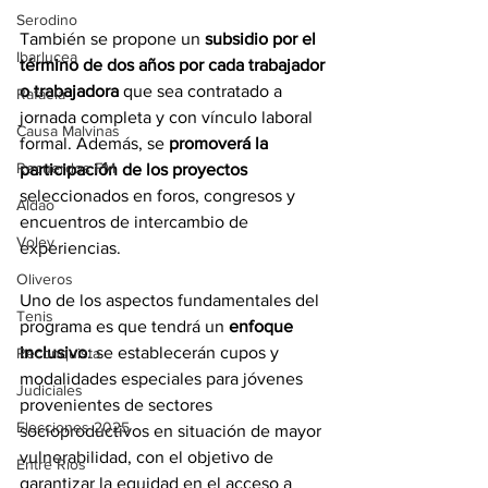
Serodino
También se propone un 
subsidio por el 
Ibarlucea
término de dos años por cada trabajador 
o trabajadora 
que sea contratado a 
Rafaela
jornada completa y con vínculo laboral 
Causa Malvinas
formal. Además, se 
promoverá la 
Recuerdos FM
participación de los proyectos 
seleccionados en foros, congresos y 
Aldao
encuentros de intercambio de 
Voley
experiencias.
Oliveros
Uno de los aspectos fundamentales del 
Tenis
programa es que tendrá un 
enfoque 
inclusivo
: se establecerán cupos y 
Reconquista
modalidades especiales para jóvenes 
Judiciales
provenientes de sectores 
Elecciones 2025
socioproductivos en situación de mayor 
vulnerabilidad, con el objetivo de 
Entre Ríos
garantizar la equidad en el acceso a 