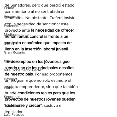
de Senadores, pero que perdió estado 
Firmat
parlamentario al no ser tratada en 
Educación
Diputados. No obstante, Traferri insiste 
con la necesidad de sancionar este 
Espectáculos
proyecto ante 
la necesidad de ofrecer 
Medioambiente
herramientas concretas frente a un 
contexto económico que impacta de 
Opinión
lleno en la inserción laboral juvenil.
Gran Rosario
Gremiales
“
El desempleo en los jóvenes sigue 
siendo uno de los principales desafíos 
Villa Gobernador Gálvez
de nuestro país
. Por eso proponemos 
Básquet
un programa que no solo estimule el 
espíritu emprendedor, sino que también 
Fútbol
brinde 
condiciones reales para que los 
Seguridad
proyectos de nuestros jóvenes puedan 
sostenerse y crecer
”, sostuvo el 
Tránsito
legislador.
Luis Palacios