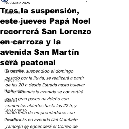
Noticias
17 dic 2025
Tras la suspensión,
Baigorria
este jueves Papá Noel
Bermúdez
recorrerá San Lorenzo
Sociales
en carroza y la
Deportes
avenida San Martín
Cultura
será peatonal
Política
Destacada
El desfile, suspendido el domingo 
pasado por la lluvia, se realizará a partir 
Provincia
de las 20 h desde Estrada hasta bulevar 
Nacionales
Mitre. Además la avenida se convertirá 
en un gran paseo navideño con 
Beltrán
comercios abiertos hasta las 22 h, y 
San Lorenzo
habrá feria de emprendedores con 
foodtrucks en avenida Del Combate. 
Rosario
También se encenderá el Correo de 