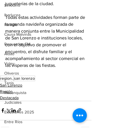
jugueterías de la ciudad.
Serodino
Ibarlucea
Todas estas actividades forman parte de 
la agenda navideña organizada de 
Rafaela
manera conjunta entre la Municipalidad 
Causa Malvinas
de San Lorenzo e instituciones locales, 
Recuerdos FM
con el objetivo de promover el 
encuentro, el disfrute familiar y el 
Aldao
acompañamiento al sector comercial en 
Voley
las vísperas de las fiestas.
Oliveros
region..
san lorenzo
Tenis
San Lorenzo
Región
Reconquista
Destacada
Judiciales
Elecciones 2025
Entre Ríos