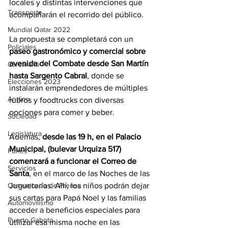
locales y distintas intervenciones que 
Transporte
acompañarán el recorrido del público.
Mundial Qatar 2022
La propuesta se completará con un 
Policiales
paseo gastronómico y comercial sobre 
avenida del Combate desde San Martín 
Carcarañá
hasta Sargento Cabral
, donde se 
Elecciones 2023
instalarán emprendedores de múltiples 
Andino
rubros y foodtrucks con diversas 
opciones para comer y beber.
Sociedad
Legislatura
Además, 
desde las 19 h, en el Palacio 
Municipal, (bulevar Urquiza 517) 
Funes
comenzará a funcionar el Correo de 
Servicios
Santa
, en el marco de las Noches de las 
Jugueterías. Allí, los niños podrán dejar 
Comunicado de Prensa
sus cartas para Papá Noel y las familias 
Automovilismo
acceder a beneficios especiales para 
Puerto Gaboto
utilizar esa misma noche en las 