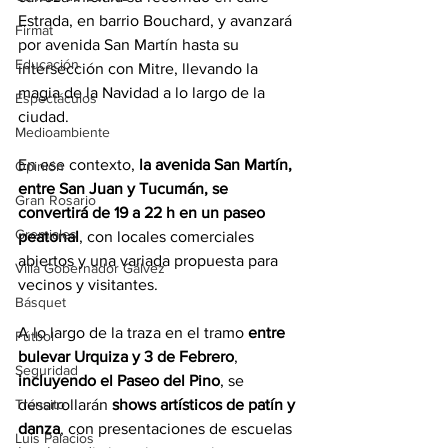
Estrada, en barrio Bouchard, y avanzará 
Firmat
por avenida San Martín hasta su 
Educación
intersección con Mitre, llevando la 
magia de la Navidad a lo largo de la 
Espectáculos
ciudad.
Medioambiente
En ese contexto, 
la avenida San Martín, 
Opinión
entre San Juan y Tucumán, se 
Gran Rosario
convertirá de 19 a 22 h en un paseo 
Gremiales
peatonal
, con locales comerciales 
abiertos y una variada propuesta para 
Villa Gobernador Gálvez
vecinos y visitantes.
Básquet
A lo largo de la traza en el tramo 
entre 
Fútbol
bulevar Urquiza y 3 de Febrero
, 
Seguridad
incluyendo el Paseo del Pino
, se 
desarrollarán 
shows artísticos de patín y 
Tránsito
danza
, con presentaciones de escuelas 
Luis Palacios