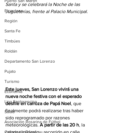
Puerto San Martín
Santa y se celebrará la Noche de las 
Ricardone
Jugueterías, frente al Palacio Municipal.
Región
Santa Fe
Timbúes
Roldán
Departamento San Lorenzo
Pujato
Turismo
Este jueves, San Lorenzo vivirá una 
Economía
nueva noche festiva con el esperado 
Liga Sanlorencina
desfile en carroza de Papá Noel
, que 
finalmente podrá realizarse tras haber 
Salud
sido reprogramado por razones 
Asociación Rosarina de Fútbol
meteorológicas. 
A partir de las 20 h
, la 
carroza iniciará su recorrido en calle 
Cañada de Gómez